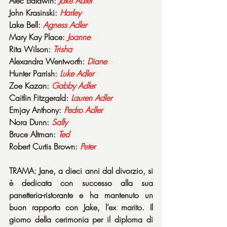
Alec Baldwin: 
Jake Adler
John Krasinski: 
Harley
Lake Bell: 
Agness Adler
Mary Kay Place: 
Joanne
Rita Wilson: 
Trisha
Alexandra Wentworth: 
Diane
Hunter Parrish: 
Luke Adler
Zoe Kazan: 
Gabby Adler
Caitlin Fitzgerald: 
Lauren Adler
Emjay Anthony: 
Pedro Adler
Nora Dunn: 
Sally
Bruce Altman: 
Ted
Robert Curtis Brown: 
Peter
TRAMA: Jane, a dieci anni dal divorzio, si 
è dedicata con successo alla sua 
panetteria-ristorante e ha mantenuto un 
buon rapporto con Jake, l’ex marito. Il 
giorno della cerimonia per il diploma di 