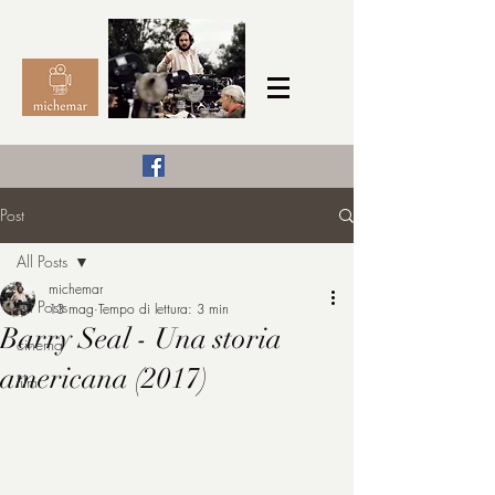
Il Cinema secondo me,
Post
michemar
All Posts
cinefilo da bambino
michemar
All Posts
13 mag
Tempo di lettura: 3 min
Barry Seal - Una storia
cinema
americana (2017)
film