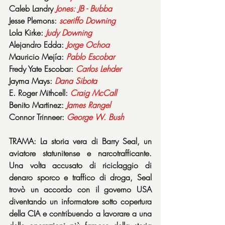
Caleb Landry 
Jones: JB - Bubba
Jesse Plemons: 
sceriffo
Downing
Lola Kirke: 
Judy
Downing
Alejandro Edda: 
Jorge
Ochoa
Mauricio Mejía: 
Pablo
Escobar
Fredy Yate Escobar: 
Carlos
Lehder
Jayma Mays: 
Dana
Sibota
E. Roger Mithcell: 
Craig
McCall
Benito Martinez: 
James
Rangel
Connor Trinneer: 
George W. Bush
TRAMA: La storia vera di Barry Seal, un 
aviatore statunitense e narcotrafficante. 
Una volta accusato di riciclaggio di 
denaro sporco e traffico di droga, Seal 
trovò un accordo con il governo USA 
diventando un informatore sotto copertura 
della CIA e contribuendo a lavorare a una 