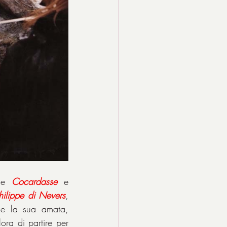
me 
Cocardasse
 e 
hilippe
di
Nevers
, 
che lo prende a suo servizio dopo un agguato fallito. Philippe scopre che la sua amata, 
ra di partire per 