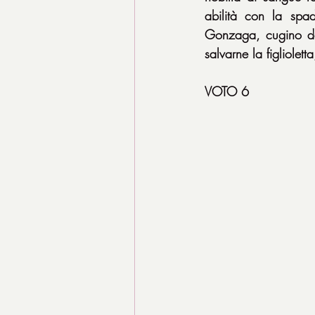
abilità con la spad
Gonzaga, cugino del
salvarne la figliolet
VOTO 6