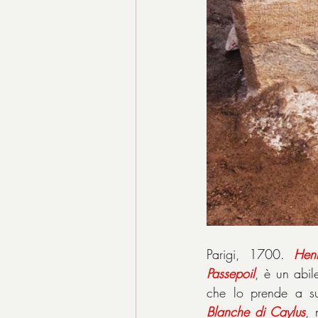
Parigi, 1700. 
Henr
Passepoil
, è un abil
Blanche
di
Caylus
, 