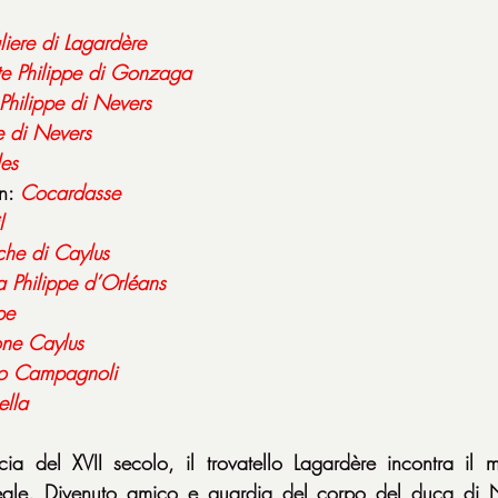
iere
di Lagardère
e Philippe di Gonzaga
Philippe di Nevers
e di Nevers
les
n: 
Cocardasse
l
che di Caylus
 Philippe d’Orléans
pe
ne Caylus
o
Campagnoli
ella
a del XVII secolo, il trovatello Lagardère incontra il m
eale. Divenuto amico e guardia del corpo del duca di N