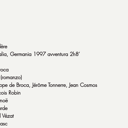
dère
Italia, Germania 1997 avventura 2h8’
roca
 (romanzo)
lippe de Broca, Jérôme Tonnerre, Jean Cosmos
çois Robin
anoë
arde
d Vézat
Gasc