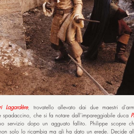
i
Lagardère
, trovatello allevato dai due maestri d’ar
e spadaccino, che si fa notare dall’impareggiabile duca 
P
non solo lo ricambia ma gli ha dato un erede. Decide allo