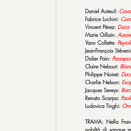
Daniel Auteuil: 
Caval
Fabrice Luchini: 
Cont
Vincent Pérez: 
Duca 
Marie Gillain: 
Auror
Yann Collette: 
Peyrol
Jean-François Stéveni
Didier Pain: 
Passepoi
Claire Nebout: 
Blan
Philippe Noiret: 
Duca
Charlie Nelson: 
Eso
Jacques Sereys: 
Baro
Renato Scarpa: 
Paol
Ludovica Tinghi: 
Orn
TRAMA: Nella Franci
nobiltà di sangue r