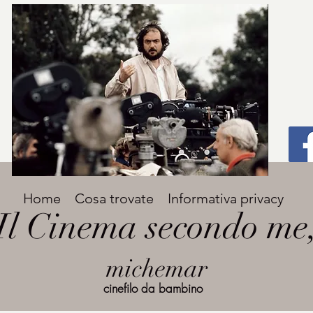
Titolo
Home
Cosa trovate
Informativa privacy
Avenir Light una delle font preferite dai
Il Cinema secondo me
designer. Facile da leggere, viene
grande
utilizzata per titoli e paragrafi.
michemar
cinefilo da bambino