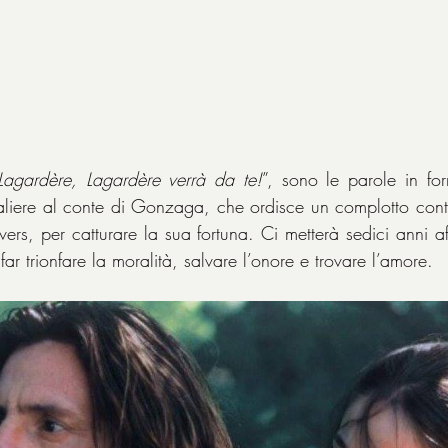
Lagardère, Lagardère verrà da te!
”, sono le parole in fo
liere al conte di Gonzaga, che ordisce un complotto contro
ers, per catturare la sua fortuna. Ci metterà sedici anni aff
far trionfare la moralità, salvare l’onore e trovare l’amore.