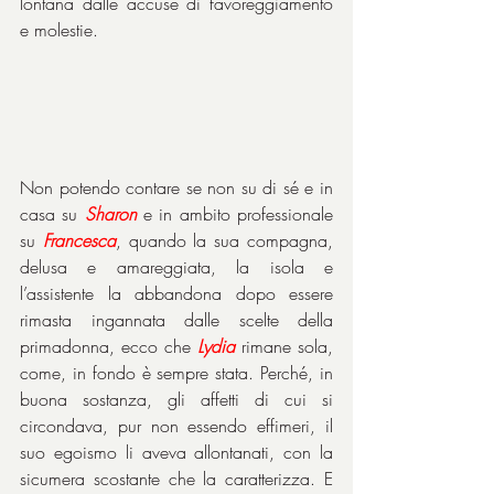
lontana dalle accuse di favoreggiamento 
e molestie.
Non potendo contare se non su di sé e in 
casa su 
Sharon
 e in ambito professionale 
su 
Francesca
, quando la sua compagna, 
delusa e amareggiata, la isola e 
l’assistente la abbandona dopo essere 
rimasta ingannata dalle scelte della 
primadonna, ecco che 
Lydia
 rimane sola, 
come, in fondo è sempre stata. Perché, in 
buona sostanza, gli affetti di cui si 
circondava, pur non essendo effimeri, il 
suo egoismo li aveva allontanati, con la 
sicumera scostante che la caratterizza. E 