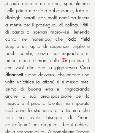
si può distrarre un attimo, specialmente 
nella prima mezz’ora abbondante, fatta di 
dialoghi serrati, con molti nomi da tenere 
a mente per il prosieguo, di colloqui fitti, 
di cambi di scenari improvvisi. Tenendo 
conto, nel frattempo, che 
Todd Field
sceglie un taglio di sequenze lunghe e 
pochi cambi, senza mai inquadrare in 
primo piano le mani della 
Tár
 pianista. Il 
che vuol dire che la gigantesca 
Cate 
Blanchett
 suona davvero, che ancora una 
volta un’attrice (o attore) si è messo mesi 
prima di buona lena e, ringraziando 
anche la sua predisposizione per la 
musica e il proprio talento, ha imparato 
così bene lo strumento e la tecnica che 
non ha avuto bisogno di “mani 
controfigure” per eseguire i brani richiesti 
dalla sceneggiatura. A completare l’opera 