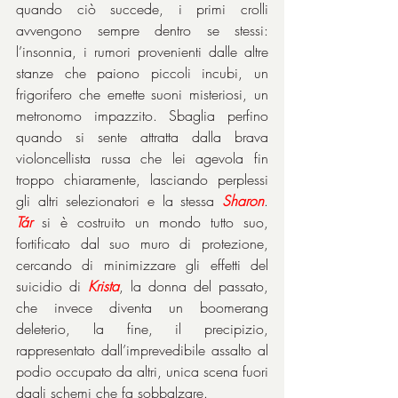
quando ciò succede, i primi crolli 
avvengono sempre dentro se stessi: 
l’insonnia, i rumori provenienti dalle altre 
stanze che paiono piccoli incubi, un 
frigorifero che emette suoni misteriosi, un 
metronomo impazzito. Sbaglia perfino 
quando si sente attratta dalla brava 
violoncellista russa che lei agevola fin 
troppo chiaramente, lasciando perplessi 
gli altri selezionatori e la stessa 
Sharon
. 
Tár
 si è costruito un mondo tutto suo, 
fortificato dal suo muro di protezione, 
cercando di minimizzare gli effetti del 
suicidio di 
Krista
, la donna del passato, 
che invece diventa un boomerang 
deleterio, la fine, il precipizio, 
rappresentato dall’imprevedibile assalto al 
podio occupato da altri, unica scena fuori 
dagli schemi che fa sobbalzare.