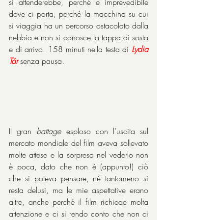
si attenderebbe, perché è imprevedibile 
dove ci porta, perché la macchina su cui 
si viaggia ha un percorso ostacolato dalla 
nebbia e non si conosce la tappa di sosta 
e di arrivo. 158 minuti nella testa di 
Lydia 
Tár
 senza pausa.
Il gran 
battage
 esploso con l’uscita sul 
mercato mondiale del film aveva sollevato 
molte attese e la sorpresa nel vederlo non 
è poca, dato che non è (appunto!) ciò 
che si poteva pensare, né tantomeno si 
resta delusi, ma le mie aspettative erano 
altre, anche perché il film richiede molta 
attenzione e ci si rendo conto che non ci 