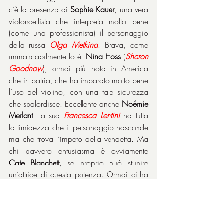
c’è la presenza di 
Sophie Kauer
, una vera 
violoncellista che interpreta molto bene 
(come una professionista) il personaggio 
della russa 
Olga Metkina
. Brava, come 
immancabilmente lo è, 
Nina Hoss
 (
Sharon 
Goodnow
), ormai più nota in America 
che in patria, che ha imparato molto bene 
l’uso del violino, con una tale sicurezza 
che sbalordisce. Eccellente anche 
Noémie 
Merlant
: la sua 
Francesca Lentini
 ha tutta 
la timidezza che il personaggio nasconde 
ma che trova l’impeto della vendetta. Ma 
chi davvero entusiasma è ovviamente 
Cate Blanchett
, se proprio può stupire 
un’attrice di questa potenza. Ormai ci ha 
abituato talmente ad esibizioni di altissimo 
livello che questa volta non ci si può 
meravigliare più di tanto: la modulazione 