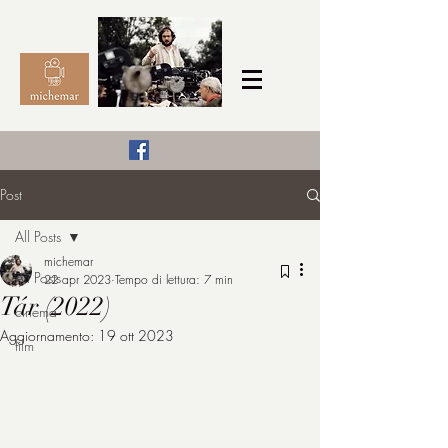
Il Cinema secondo me,
Post
michemar
All Posts
cinefilo da bambino
michemar
All Posts
22 apr 2023
Tempo di lettura: 7 min
Tár (2022)
cinema
Aggiornamento:
19 ott 2023
film