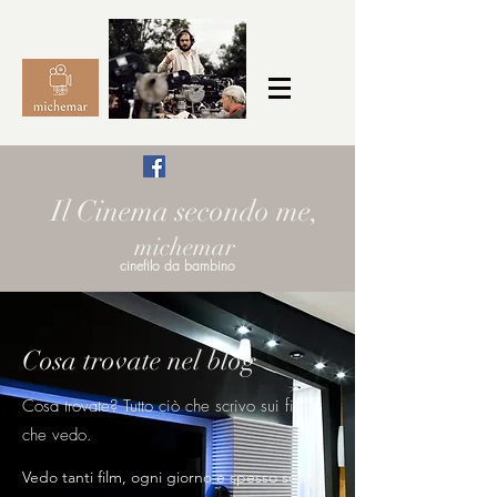
Il Cinema secondo me,
michemar
cinefilo da bambino
Cosa trovate nel blog
Cosa trovate? Tutto ciò che scrivo sui film
che vedo.
Vedo tanti film, ogni giorno e spesso scrivo