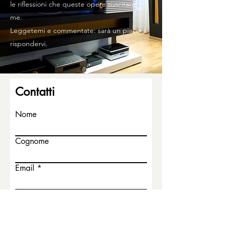
le riflessioni che queste opere suscitano in
me.
Leggetemi e commentate: sarà un piacere
rispondervi.
Contatti
Nome
Cognome
Email
Scrivi un messaggio