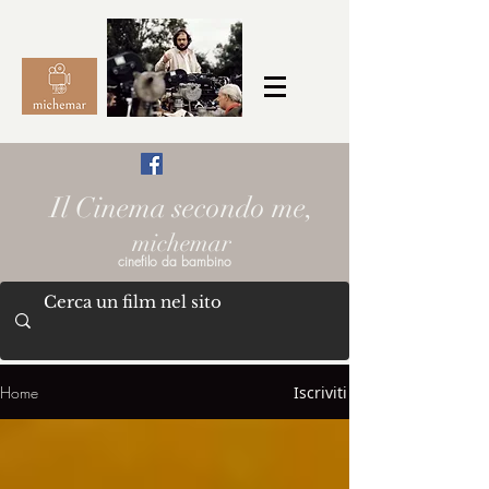
Il Cinema secondo me,
michemar
cinefilo da bambino
Home
Iscriviti