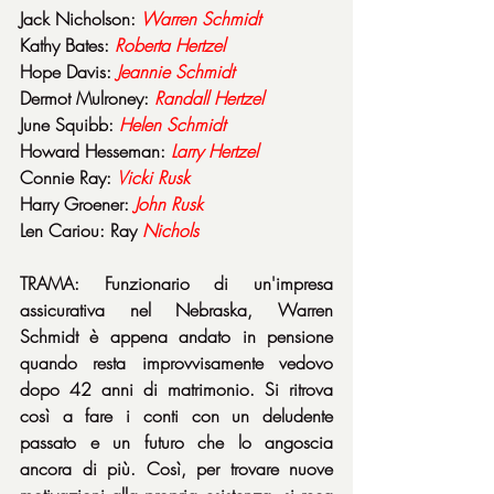
Jack Nicholson: 
Warren Schmidt
Kathy Bates: 
Roberta Hertzel
Hope Davis: 
Jeannie Schmidt
Dermot Mulroney: 
Randall Hertzel
June Squibb: 
Helen Schmidt
Howard Hesseman: 
Larry Hertzel
Connie Ray: 
Vicki Rusk
Harry Groener: 
John Rusk
Len Cariou: Ray 
Nichols
TRAMA: Funzionario di un'impresa 
assicurativa nel Nebraska, Warren 
Schmidt è appena andato in pensione 
quando resta improvvisamente vedovo 
dopo 42 anni di matrimonio. Si ritrova 
così a fare i conti con un deludente 
passato e un futuro che lo angoscia 
ancora di più. Così, per trovare nuove 