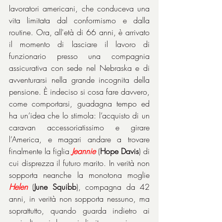
lavoratori americani, che conduceva una 
vita limitata dal conformismo e dalla 
routine. Ora, all'età di 66 anni, è arrivato 
il momento di lasciare il lavoro di 
funzionario presso una compagnia 
assicurativa con sede nel Nebraska e di 
avventurarsi nella grande incognita della 
pensione. È indeciso si cosa fare davvero, 
come comportarsi, guadagna tempo ed 
ha un’idea che lo stimola: l’acquisto di un 
caravan accessoriatissimo e girare 
l’America, e magari andare a trovare 
finalmente la figlia 
Jeannie
 (
Hope Davis
) di 
cui disprezza il futuro marito. In verità non 
sopporta neanche la monotona moglie 
Helen
 (
June Squibb
), compagna da 42 
anni, in verità non sopporta nessuno, ma 
soprattutto, quando guarda indietro ai 