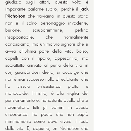
giudizio sugli attori, questa volta è 
importante parlarne subito, perché il 
Jack 
Nicholson
 che troviamo in questa storia 
non è il solito personaggio invadente, 
burlone, sciupafemmine, perfino 
insopportabile, che normalmente 
conosciamo, ma un maturo signore che si 
avvia all’ultima parte della vita. Bolso, 
capelli con il riporto, appesantito, ma 
soprattutto arrivato al punto della vita in 
cui, guardandosi dietro, si accorge che 
non è mai successo nulla di eclatante, che 
ha vissuto un’esistenza piatta e 
monocorde. Intristito, è alla vigilia del 
pensionamento e, nonostante quello che si 
ripromettono tutti gli uomini in questa 
circostanza, ha paura che non saprà 
minimamente come deve vivere il resto 
della vita. È, appunto, un Nicholson che 