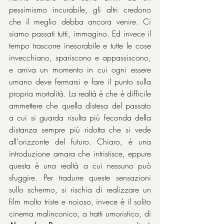
pessimismo incurabile, gli altri credono 
che il meglio debba ancora venire. Ci 
siamo passati tutti, immagino. Ed invece il 
tempo trascorre inesorabile e tutte le cose 
invecchiano, spariscono e appassiscono, 
e arriva un momento in cui ogni essere 
umano deve fermarsi e fare il punto sulla 
propria mortalità. La realtà è che è difficile 
ammettere che quella distesa del passato 
a cui si guarda risulta più feconda della 
distanza sempre più ridotta che si vede 
all'orizzonte del futuro. Chiaro, è una 
introduzione amara che intristisce, eppure 
questa è una realtà a cui nessuno può 
sfuggire. Per tradurre queste sensazioni 
sullo schermo, si rischia di realizzare un 
film molto triste e noioso, invece è il solito 
cinema malinconico, a tratti umoristico, di 