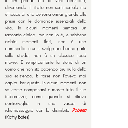
Il film prende ora la vera direzione, 
diventando il ritratto non sentimentale ma 
efficace di una persona ormai grande alle 
prese con le domande essenziali della 
vita. In alcuni momenti sembra un 
racconto cinico, ma non lo è, e sebbene 
abbia momenti ilari, non è una 
commedia, e se si svolge per buona parte 
sulla strada, non è un classico road 
movie. È semplicemente la storia di un 
uomo che non sta capendo più nulla della 
sua esistenza. E forse non l’aveva mai 
capita. Per questo, in alcuni momenti, non 
sa come comportarsi e mostra tutto il suo 
imbarazzo, come quando si ritrova 
controvoglia in una vasca di 
idromassaggio con la disinibita 
Roberta
(
Kathy Bates
).