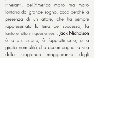
itineranti, dell’America molto ma molto 
lontana dal grande sogno. Ecco perché la 
presenza di un attore, che ha sempre 
rappresentato la terra del successo, fa 
tanto effetto in queste vesti: 
Jack Nicholson
è la disillusione, è l’appiattimento, è la 
giusta normalità che accompagna la vita 
della stragrande maggioranza degli 
americani. È anche, forse soprattutto, la 
fotografia di quei tanti uomini che 
incontriamo per strada nella vita reale ma 
che non sono mai i protagonisti del 
cinema che guardiamo. Se poi si osserva 
il film con gli occhi di un americano 
nell’era Bush, nell’epoca del benessere 
generale e della democrazia da 
esportare, fa ancora più effetto.