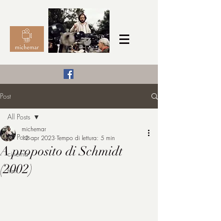
Il Cinema secondo me,
Post
michemar
All Posts
cinefilo da bambino
michemar
All Posts
12 apr 2023
Tempo di lettura: 5 min
A proposito di Schmidt
cinema
(2002)
film