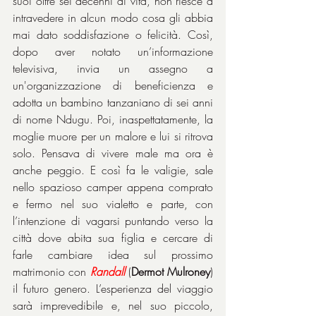
suoi oltre sei decenni di vita, non riesce a 
intravedere in alcun modo cosa gli abbia 
mai dato soddisfazione o felicità. Così, 
dopo aver notato un’informazione 
televisiva, invia un assegno a 
un'organizzazione di beneficienza e 
adotta un bambino tanzaniano di sei anni 
di nome Ndugu. Poi, inaspettatamente, la 
moglie muore per un malore e lui si ritrova 
solo. Pensava di vivere male ma ora è 
anche peggio. E così fa le valigie, sale 
nello spazioso camper appena comprato 
e fermo nel suo vialetto e parte, con 
l’intenzione di vagarsi puntando verso la 
città dove abita sua figlia e cercare di 
farle cambiare idea sul prossimo 
matrimonio con 
Randall
 (
Dermot Mulroney
) 
il futuro genero. L’esperienza del viaggio 
sarà imprevedibile e, nel suo piccolo, 