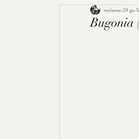
michemar
29 giu
T
Bugonia 