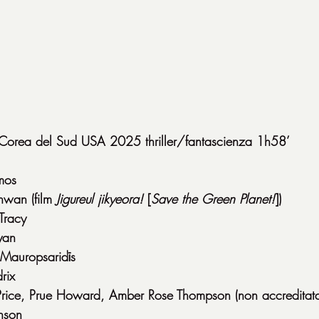
Corea del Sud USA 2025 thriller/fantascienza 1h58’
mos
hwan (film 
Jigureul jikyeora!
 [
Save the Green Planet!
])
Tracy
yan
Mauropsaridīs
rix
Price, Prue Howard, Amber Rose Thompson (non accreditata
hnson