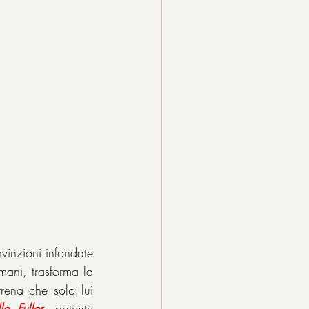
vinzioni infondate 
mani, trasforma la 
rena che solo lui 
le
Fuller
, potente 