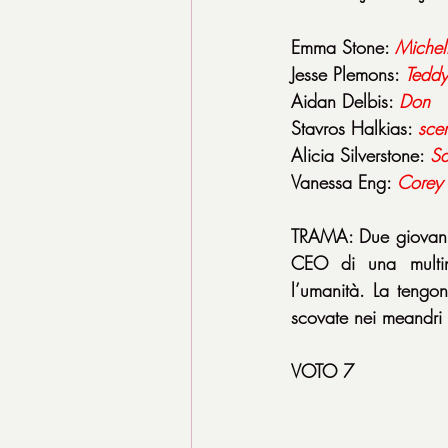
Emma Stone: 
Michel
Jesse Plemons: 
Teddy
Aidan Delbis: 
Don
Stavros Halkias: 
scer
Alicia Silverstone: 
S
Vanessa Eng: 
Corey
TRAMA: Due giovani c
CEO di una multina
l’umanità. La tengono
scovate nei meandri
VOTO 7