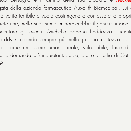
gata della azienda farmaceutica Auxolith Biomedical. Lui 
verità terribile e vuole costringerla a confessare la propr
greto che, nella sua mente, minaccerebbe il genere umano. 
entare gli eventi. Michelle oppone freddezza, lucidità 
 Teddy sprofonda sempre più nella propria certezza delir
 come un essere umano reale, vulnerabile, forse dis
a la domanda più inquietante: e se, dietro la follia di Gatz
e?