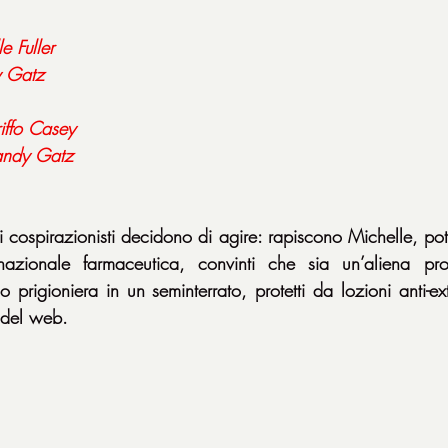
le
Fuller
Gatz
iffo
Casey
andy
Gatz
ospirazionisti decidono di agire: rapiscono Michelle, pote
zionale farmaceutica, convinti che sia un’aliena pron
 prigioniera in un seminterrato, protetti da lozioni anti-extra
 del web.