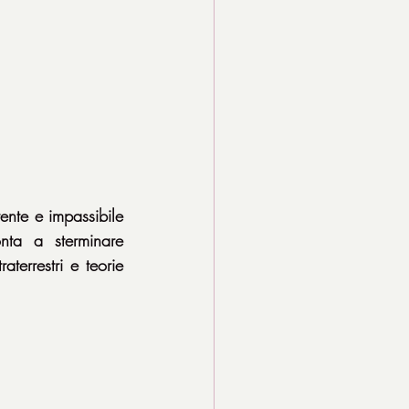
nte e impassibile 
ta a sterminare 
terrestri e teorie 