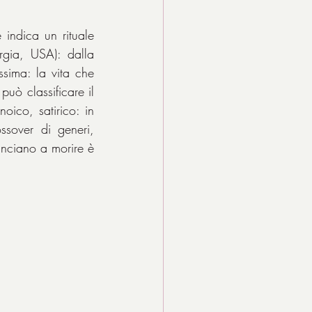
ndica un rituale 
gia, USA): dalla 
sima: la vita che 
ò classificare il 
oico, satirico: in 
ssover di generi, 
inciano a morire è 