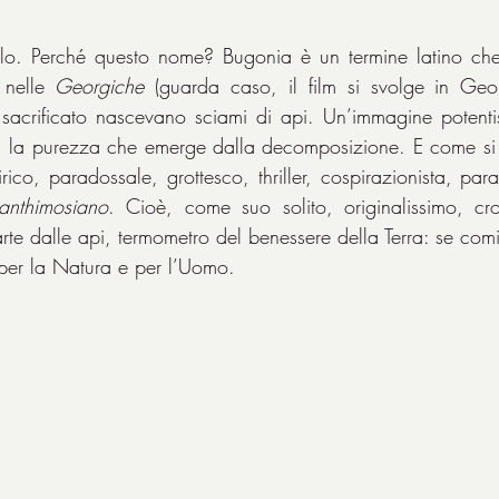
lo. Perché questo nome? Bugonia è un termine latino che i
 nelle 
Georgiche
 (guarda caso, il film si svolge in Geor
sacrificato nascevano sciami di api. Un’immagine potentis
 la purezza che emerge dalla decomposizione. E come si pu
rico, paradossale, grottesco, thriller, cospirazionista, paran
lanthimosiano
. Cioè, come suo solito, originalissimo, cro
parte dalle api, termometro del benessere della Terra: se com
per la Natura e per l’Uomo.