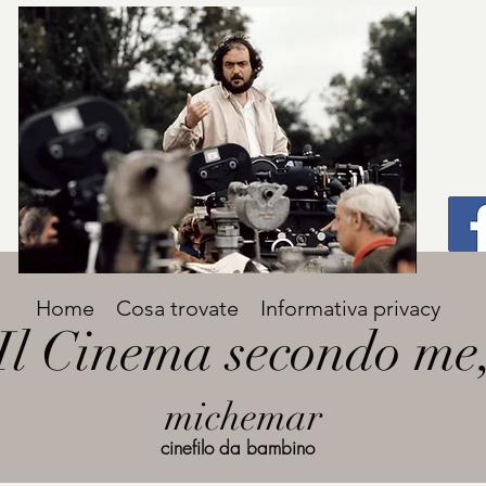
Titolo
Home
Cosa trovate
Informativa privacy
Avenir Light una delle font preferite dai
Il Cinema secondo me
designer. Facile da leggere, viene
grande
utilizzata per titoli e paragrafi.
michemar
cinefilo da bambino