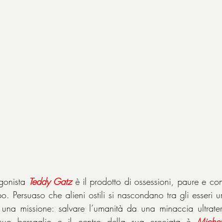
agonista 
Teddy
Gatz
 è il prodotto di ossessioni, paure e con
. Persuaso che alieni ostili si nascondano tra gli esseri u
 una missione: salvare l’umanità da una minaccia ultrater
suo bersaglio e il centro della sua crociata è 
Michel