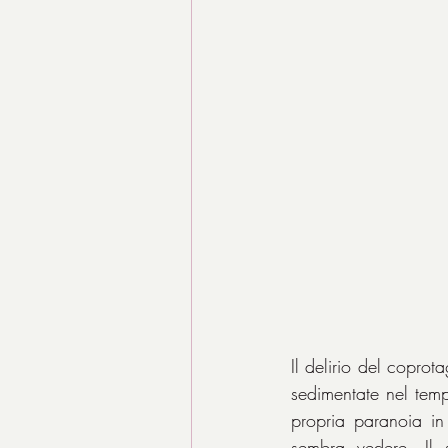
Il delirio del coprot
sedimentate nel tempo
propria paranoia in
sembra vedere. Il 