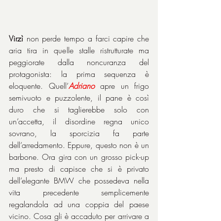
Virzì
 non perde tempo a farci capire che 
aria tira in quelle stalle ristrutturate ma 
peggiorate dalla noncuranza del 
protagonista: la prima sequenza è 
eloquente. Quell’
Adriano
 apre un frigo 
semivuoto e puzzolente, il pane è così 
duro che si taglierebbe solo con 
un’accetta, il disordine regna unico 
sovrano, la sporcizia fa parte 
dell’arredamento. Eppure, questo non è un 
barbone. Ora gira con un grosso pick-up 
ma presto di capisce che si è privato 
dell’elegante BMW che possedeva nella 
vita precedente semplicemente 
regalandola ad una coppia del paese 
vicino. Cosa gli è accaduto per arrivare a 