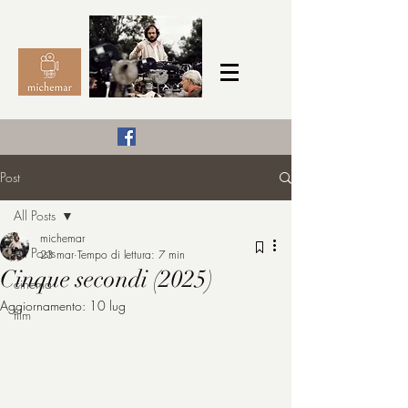
Il Cinema secondo me,
Post
michemar
All Posts
cinefilo da bambino
michemar
All Posts
23 mar
Tempo di lettura: 7 min
Cinque secondi (2025)
cinema
Aggiornamento:
10 lug
film