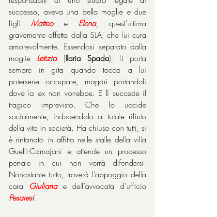
successo, aveva una bella moglie e due 
figli 
Matteo
 e 
Elena
, quest’ultima 
gravemente affetta dalla SLA, che lui cura 
amorevolmente. Essendosi separato dalla 
moglie 
Letizia
 (
Ilaria Spada
), li porta 
sempre in gita quando tocca a lui 
potersene occupare, magari portandoli 
dove la ex non vorrebbe. E lì succede il 
tragico imprevisto. Che lo uccide 
socialmente, inducendolo al totale rifiuto 
della vita in società. Ha chiuso con tutti, si 
è rintanato in affitto nelle stalle della villa 
Guelfi-Camajani e attende un processo 
penale in cui non vorrà difendersi. 
Nonostante tutto, troverà l’appoggio della 
cara 
Giuliana
 e dell’avvocata d’ufficio 
Pesaresi
.