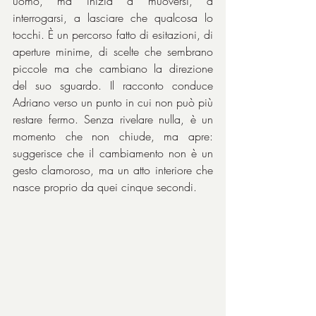
uomo, ma inizia a muoversi, a 
interrogarsi, a lasciare che qualcosa lo 
tocchi. È un percorso fatto di esitazioni, di 
aperture minime, di scelte che sembrano 
piccole ma che cambiano la direzione 
del suo sguardo. Il racconto conduce 
Adriano verso un punto in cui non può più 
restare fermo. Senza rivelare nulla, è un 
momento che non chiude, ma apre: 
suggerisce che il cambiamento non è un 
gesto clamoroso, ma un atto interiore che 
nasce proprio da quei cinque secondi.