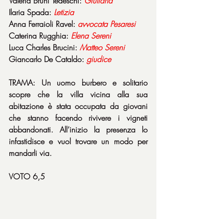
Valeria Bruni Tedeschi: 
Giuliana
Ilaria Spada: 
Letizia
Anna Ferraioli Ravel: 
avvocata
Pesaresi
Caterina Rugghia: 
Elena
Sereni
Luca Charles Brucini: 
Matteo
Sereni
Giancarlo De Cataldo: 
giudice
TRAMA: Un uomo burbero e solitario 
scopre che la villa vicina alla sua 
abitazione è stata occupata da giovani 
che stanno facendo rivivere i vigneti 
abbandonati. All’inizio la presenza lo 
infastidisce e vuol trovare un modo per 
mandarli via.
VOTO 6,5