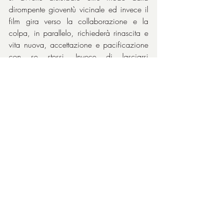
dirompente gioventù vicinale ed invece il 
film gira verso la collaborazione e la 
colpa, in parallelo, richiederà rinascita e 
vita nuova, accettazione e pacificazione 
con se stessi. Invece di lasciarsi 
schiacciare dall’inutilità, il protagonista si 
riaccende per merito di una ragazza 
travolgente che ha nella schiettezza tutta 
toscana (l’accento livornese domina il film) 
la sua trascinante simpatia. È la 
naturalezza con cui vive e affronta la vita 
che riaccende prima la curiosità e poi la 
voglia del ritorno alla luce dell’uomo, che 
si lascia contagiare, anche per una strana 
forma di pazzia gioiosa che trascina 
dietro di sé la triste matta chiamata 
Giuliana
: 
Valeria Bruni Tedeschi
 sembra 
essere uscita dal set della 
Pazza gioia 
per 