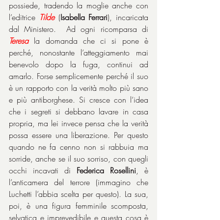
possiede, tradendo la moglie anche con 
l’editrice 
Tilde
 (
Isabella Ferrari
), incaricata 
dal Ministero.  Ad ogni ricomparsa di 
Teresa
 la domanda che ci si pone è 
perché, nonostante l’atteggiamento mai 
benevolo dopo la fuga, continui ad 
amarlo. Forse semplicemente perché il suo 
è un rapporto con la verità molto più sano 
e più antiborghese. Si cresce con l’idea 
che i segreti si debbano lavare in casa 
propria, ma lei invece pensa che la verità 
possa essere una liberazione. Per questo 
quando ne fa cenno non si rabbuia ma 
sorride, anche se il suo sorriso, con quegli 
occhi incavati di 
Federica Rosellini
, è 
l’anticamera del terrore (immagino che 
Luchetti l’abbia scelta per questo). La sua, 
poi, è una figura femminile scomposta, 
selvatica e imprevedibile e questa cosa è 