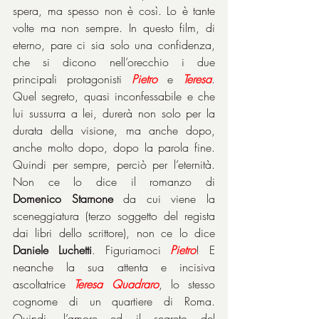
spera, ma spesso non è così. Lo è tante 
volte ma non sempre. In questo film, di 
eterno, pare ci sia solo una confidenza, 
che si dicono nell’orecchio i due 
principali protagonisti 
Pietro
 e 
Teresa
. 
Quel segreto, quasi inconfessabile e che 
lui sussurra a lei, durerà non solo per la 
durata della visione, ma anche dopo, 
anche molto dopo, dopo la parola fine. 
Quindi per sempre, perciò per l’eternità. 
Non ce lo dice il romanzo di 
Domenico
Starnone
 da cui viene la 
sceneggiatura (terzo soggetto del regista 
dai libri dello scrittore), non ce lo dice 
Daniele Luchetti
. Figuriamoci 
Pietro
! E 
neanche la sua attenta e incisiva 
ascoltatrice 
Teresa Quadraro
, lo stesso 
cognome di un quartiere di Roma. 
Quindi, l’amore ed il segreto del 