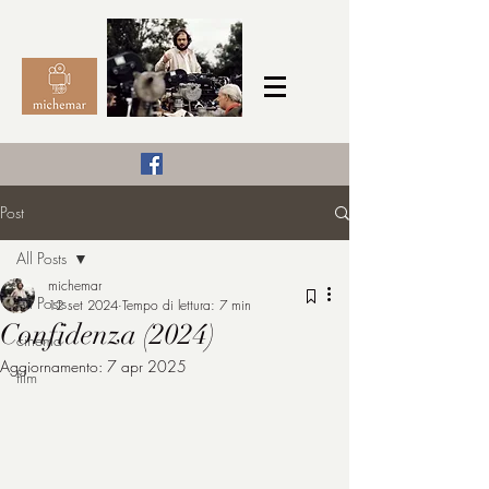
Il Cinema secondo me,
Post
michemar
All Posts
cinefilo da bambino
michemar
All Posts
12 set 2024
Tempo di lettura: 7 min
Confidenza (2024)
cinema
Aggiornamento:
7 apr 2025
film