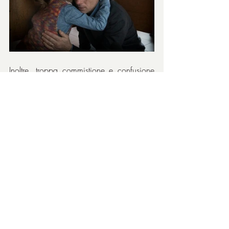
Inoltre, troppa commistione e confusione 
tra scene reali e visioni, sceneggiatura 
zoppicante, scelta non felicissima di tutti 
gli attori. A cominciare dalla Rosellini che 
ha girato a 34 anni nel ruolo di una 
18enne e nel decorso degli anni della 
trama resta sempre uguale. Poi, ha una 
recitazione troppo “recitata”, poco 
sincera. Non 
overacting
, per intenderci, 
ma sorrisi forzati ed eccessivi, con quello 
sguardo che mette paura non solo a 
Pietro
, anche allo spettatore. Capisco che 
il tema è la paura dell’amore, ma qui ci si 