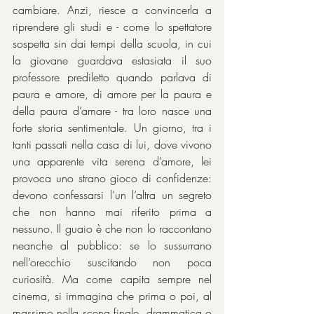
cambiare. Anzi, riesce a convincerla a 
riprendere gli studi e - come lo spettatore 
sospetta sin dai tempi della scuola, in cui 
la giovane guardava estasiata il suo 
professore prediletto quando parlava di 
paura e amore, di amore per la paura e 
della paura d’amare - tra loro nasce una 
forte storia sentimentale. Un giorno, tra i 
tanti passati nella casa di lui, dove vivono 
una apparente vita serena d’amore, lei 
provoca uno strano gioco di confidenze: 
devono confessarsi l’un l’altra un segreto 
che non hanno mai riferito prima a 
nessuno. Il guaio è che non lo raccontano 
neanche al pubblico: se lo sussurrano 
nell’orecchio suscitando non poca 
curiosità. Ma come capita sempre nel 
cinema, si immagina che prima o poi, al 
massimo nella scena finale, drammatica o 