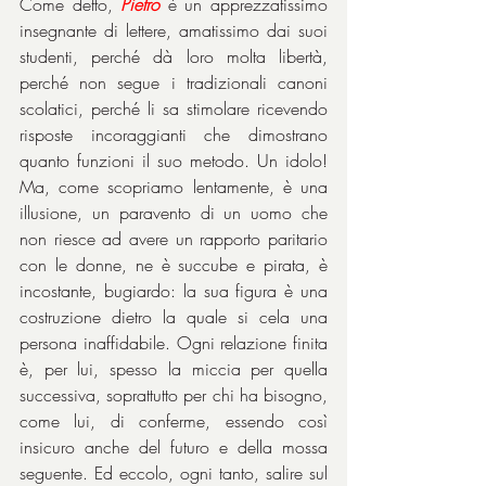
Come detto, 
Pietro
 è un apprezzatissimo 
insegnante di lettere, amatissimo dai suoi 
studenti, perché dà loro molta libertà, 
perché non segue i tradizionali canoni 
scolatici, perché li sa stimolare ricevendo 
risposte incoraggianti che dimostrano 
quanto funzioni il suo metodo. Un idolo! 
Ma, come scopriamo lentamente, è una 
illusione, un paravento di un uomo che 
non riesce ad avere un rapporto paritario 
con le donne, ne è succube e pirata, è 
incostante, bugiardo: la sua figura è una 
costruzione dietro la quale si cela una 
persona inaffidabile. Ogni relazione finita 
è, per lui, spesso la miccia per quella 
successiva, soprattutto per chi ha bisogno, 
come lui, di conferme, essendo così 
insicuro anche del futuro e della mossa 
seguente. Ed eccolo, ogni tanto, salire sul 