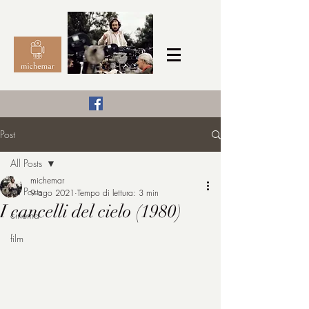
Il Cinema secondo me,
Post
michemar
All Posts
cinefilo da bambino
michemar
All Posts
9 ago 2021
Tempo di lettura: 3 min
I cancelli del cielo (1980)
cinema
film