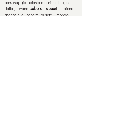
personaggio potente e carismatico, e 
dalla giovane 
Isabelle Huppert
, in piena 
ascesa sugli schermi di tutto il mondo. 
Altrettanto potente ed esaltante, come 
fosse ancora in trance del soldato Nick 
de 
Il cacciatore
, è lo spietato 
Christopher 
Walken
, alto, magro e senza pietà. 
Dirompente poi il personaggio di 
Jeff 
Bridges
.
Attori tutti in gran forma per una 
grandiosa opera da apprezzare e da 
amare.
Il finale è ineluttabile: è la fine dei sogni.