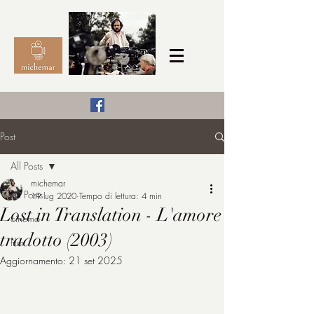
Il Cinema secondo me,
Post
michemar
All Posts
cinefilo da bambino
michemar
All Posts
19 lug 2020
Tempo di lettura: 4 min
Lost in Translation - L'amore
cinema
tradotto (2003)
film
Aggiornamento:
21 set 2025