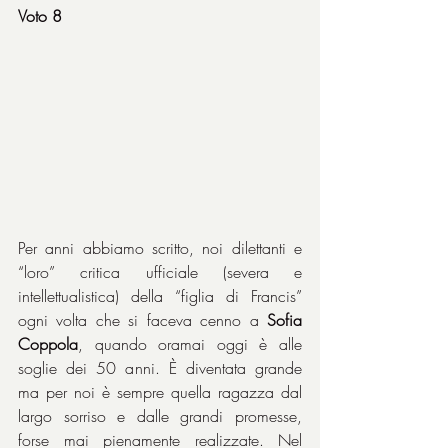
Voto 8
Per anni abbiamo scritto, noi dilettanti e 
“loro” critica ufficiale (severa e 
intellettualistica) della “figlia di Francis” 
ogni volta che si faceva cenno a 
Sofia 
Coppola
, quando oramai oggi è alle 
soglie dei 50 anni. È diventata grande 
ma per noi è sempre quella ragazza dal 
largo sorriso e dalle grandi promesse, 
forse mai pienamente realizzate. Nel 