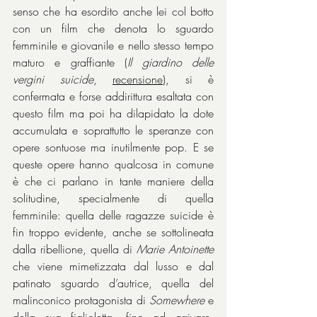
senso che ha esordito anche lei col botto 
con un film che denota lo sguardo 
femminile e giovanile e nello stesso tempo 
maturo e graffiante (
Il giardino delle 
vergini suicide
, 
recensione
), si è 
confermata e forse addirittura esaltata con 
questo film ma poi ha dilapidato la dote 
accumulata e soprattutto le speranze con 
opere sontuose ma inutilmente pop. E se 
queste opere hanno qualcosa in comune 
è che ci parlano in tante maniere della 
solitudine, specialmente di quella 
femminile: quella delle ragazze suicide è 
fin troppo evidente, anche se sottolineata 
dalla ribellione, quella di 
Marie Antoinette
che viene mimetizzata dal lusso e dal 
patinato sguardo d’autrice, quella del 
malinconico protagonista di 
Somewhere
 e 
della sua figlioletta, fino ad arrivare, 