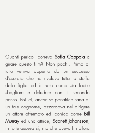
Quanti pericoli correva 
Sofia Coppola
 a 
girare questo film? Non pochi. Prima di 
tutto veniva appunto da un successo 
d’esordio che ne rivelava tutta la stoffa 
della figlia ed è noto come sia facile 
sbagliare e deludere con il secondo 
passo. Poi lei, anche se portatrice sana di 
un tale cognome, azzardava nel dirigere 
un attore affermato ed iconico come 
Bill 
Murray
 ed una attrice, 
Scarlett Johansson
, 
in forte ascesa sì, ma che aveva fin allora 