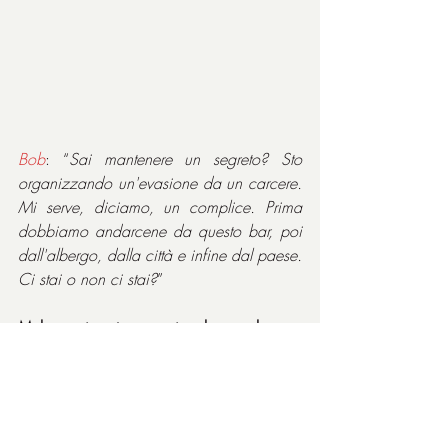
Bob
: “
Sai mantenere un segreto? Sto 
organizzando un'evasione da un carcere. 
Mi serve, diciamo, un complice. Prima 
dobbiamo andarcene da questo bar, poi 
dall'albergo, dalla città e infine dal paese. 
Ci stai o non ci stai?
”
Melanconico, tenero, piccolo capolavoro, 
diretto con mano felice (è sicuramente fino 
ad ora il miglior film della Coppola) e 
recitato con estremo garbo e misura, 
perfino in sottrazione appropriata, che ne 
rafforza la delicatezza.