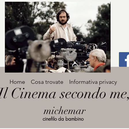
Titolo
Home
Cosa trovate
Informativa privacy
Avenir Light una delle font preferite dai
Il Cinema secondo me
designer. Facile da leggere, viene
grande
utilizzata per titoli e paragrafi.
michemar
cinefilo da bambino