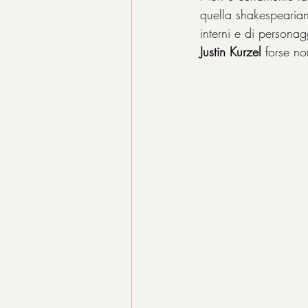
quella shakespearian
interni e di personag
Justin Kurzel
 forse n