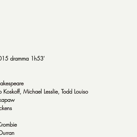
015 dramma 1h53'
hakespeare
 Koskoff, Michael Lesslie, Todd Louiso
rkapaw
ckens
Crombie
Durran