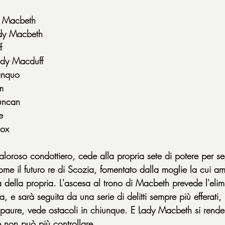
: Macbeth
ady Macbeth
f
ady Macduff
anquo
m
uncan
e
nox
roso condottiero, cede alla propria sete di potere per seg
ome il futuro re di Scozia, fomentato dalla moglie la cui am
ta della propria. L'ascesa al trono di Macbeth prevede l'elim
a, e sarà seguita da una serie di delitti sempre più efferati
paure, vede ostacoli in chiunque. E Lady Macbeth si rende
 non può più controllare.