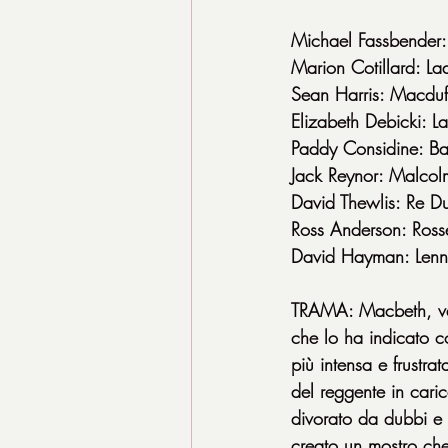
Michael Fassbender
Marion Cotillard: L
Sean Harris: Macduf
Elizabeth Debicki: L
Paddy Considine: B
Jack Reynor: Malcol
David Thewlis: Re D
Ross Anderson: Ross
David Hayman: Len
TRAMA: Macbeth, valo
che lo ha indicato c
più intensa e frustra
del reggente in caric
divorato da dubbi e 
creato un mostro che