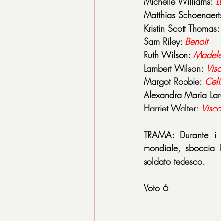
Michelle Williams: 
L
Matthias Schoenaerts
Kristin Scott Thomas:
Sam Riley: 
Benoit
Ruth Wilson: 
Madele
Lambert Wilson: 
Vis
Margot Robbie: 
Celi
Alexandra Maria Lar
Harriet Walter: 
Visc
TRAMA: Durante i p
mondiale, sboccia l
soldato tedesco.
Voto 6