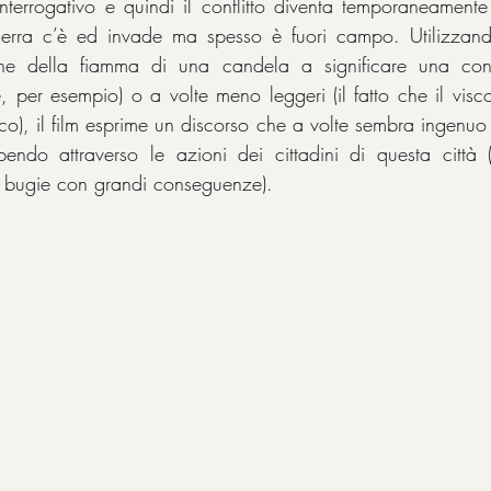
interrogativo e quindi il conflitto diventa temporaneamente 
uerra c’è ed invade ma spesso è fuori campo. Utilizzando
inzione della fiamma di una candela a significare una con
, per esempio) o a volte meno leggeri (il fatto che il visc
co), il film esprime un discorso che a volte sembra ingenuo 
endo attraverso le azioni dei cittadini di questa città (v
e bugie con grandi conseguenze).