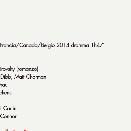
UK/Francia/Canada/Belgio 2014 dramma 1h47'
irovsky (romanzo)
l Dibb, Matt Charman
Grau
ckens
l Carlin
'Connor