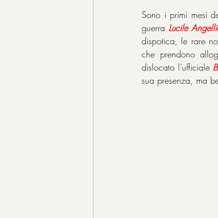
Sono i primi mesi de
guerra 
Lucile Angelli
dispotica, le rare no
che prendono allogg
dislocato l'ufficiale 
B
sua presenza, ma ben