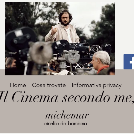
Titolo
Home
Cosa trovate
Informativa privacy
Avenir Light una delle font preferite dai
Il Cinema secondo me
designer. Facile da leggere, viene
grande
utilizzata per titoli e paragrafi.
michemar
cinefilo da bambino