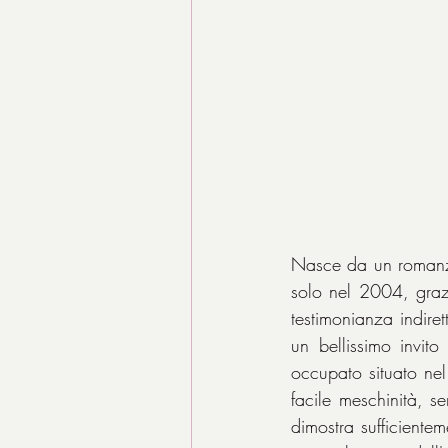
Nasce da un romanzo
solo nel 2004, grazie
testimonianza indire
un bellissimo invit
occupato situato nel c
facile meschinità, se
dimostra sufficiente