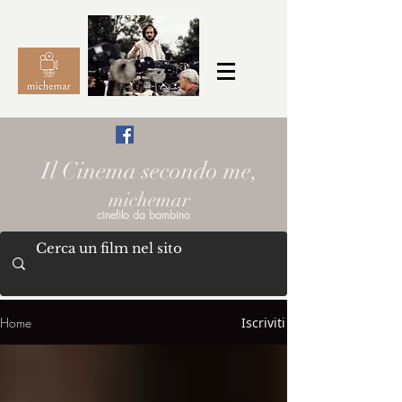
Il Cinema secondo me,
michemar
cinefilo da bambino
Home
Iscriviti