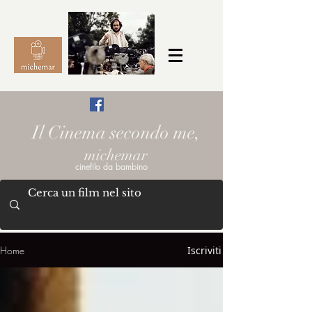
Il Cinema secondo me,
michemar
cinefilo da bambino
Home
Iscriviti