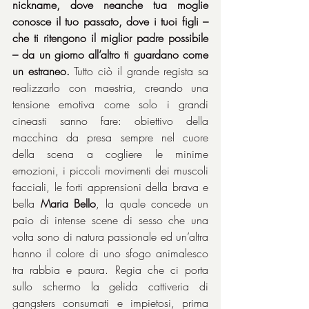
nickname, dove neanche tua moglie 
conosce il tuo passato, dove i tuoi figli – 
che ti ritengono il miglior padre possibile 
– da un giorno all’altro ti guardano come 
un estraneo.
 Tutto ciò il grande regista sa 
realizzarlo con maestria, creando una 
tensione emotiva come solo i grandi 
cineasti sanno fare: obiettivo della 
macchina da presa sempre nel cuore 
della scena a cogliere le minime 
emozioni, i piccoli movimenti dei muscoli 
facciali, le forti apprensioni della brava e 
bella 
Maria Bello
, la quale concede un 
paio di intense scene di sesso che una 
volta sono di natura passionale ed un’altra 
hanno il colore di uno sfogo animalesco 
tra rabbia e paura. Regia che ci porta 
sullo schermo la gelida cattiveria di 
gangsters consumati e impietosi, prima 