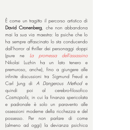
È come un tragitto il percorso artistico di 
David Cronenberg
, che non abbandona 
mai la sua via maestra: la psiche che lo 
ha sempre affascinato lo sta conducendo 
dall’horror al thriller dei personaggi doppi 
(pure ne 
La promessa dell’assassino
Nikolai Luzhin ha un lato tenero e 
premuroso, anche), fino a giungere alle 
infinite discussioni tra Sigmund Freud e 
Carl Jung di 
A Dangerous Method
 e 
quindi poi al cerebro-filosofico 
Cosmopolis
, in cui la finanza spericolata 
e padronale è solo un paravento alle 
ossessioni moderne della ricchezza e del 
possesso. Per non parlare di come 
(almeno ad oggi) la devianza psichica 