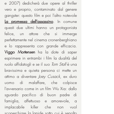
e 2007) dedicherà due opere al thriller 
vero e proprio, contaminato dal genere 
gangster: questo film e poi l’altro notevole 
La promessa dell’assassino
. In comune 
questi due ultimi hanno un protagonista 
felice, un attore che si immerge 
perfettamente nel cinema cronenberghiano 
e lo rappresenta con grande efficacia. 
Viggo Mortensen
 ha la dote di saper 
esprimere in entrambi i film la dualità del 
ruolo affidatogli e se il suo 
Tom Stall
 è una 
bravissima e quieta persona ci mette un 
attimo a diventare 
Joey Cusack
, ex duro 
uomo di malaffare, che colpisce 
l’avversario come in un film Wu Xia: dallo 
sguardo pacifico di buon padre di 
famiglia, affettuoso e amorevole, a 
implacabile killer che non vuol 
scoperchiare la lapide sotto cui è sepolto 