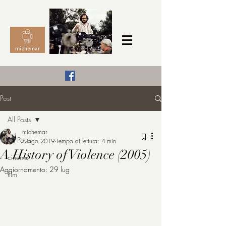
Il Cinema secondo me,
Post
michemar
All Posts
cinefilo da bambino
michemar
All Posts
3 ago 2019
Tempo di lettura: 4 min
A History of Violence (2005)
cinema
Aggiornamento:
29 lug
film