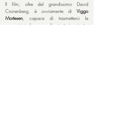
Il film, oltre del grandissimo David 
Cronenberg, è ovviamente di 
Viggo 
Mortesen
, capace di trasmetterci le 
sensazioni che prova di minuto in minuto: 
protagonista assoluto in ogni sequenza, 
che appare come un eroe che si stava 
solo riposando, come un leone stanco 
delle tante battute di caccia che adesso 
ha solo voglia di tornare a regnare nella 
sua vita privata, silenzioso e mansueto, 
lontano dal passato sporco a cui non ha 
più voglia di ripensare, figuriamoci di 
riparlarne. Il passato è sepolto in una 
tomba che ha un nome ben preciso: 
Tom 
Stall
 invece ha una casa e una tavola 
calda in una tranquilla cittadina 
dell’Indiana in cui tutti gli vogliono bene. Il 
sangue che scorreva negli anni passati è 
come quello che mostrava 
David 