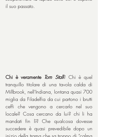
il suo passato.
Chi è veramente 
Tom Stall
? Chi è quel 
tranquillo titolare di una tavola calda di 
Millbrook, nell’Indiana, lontana quasi 700 
miglia da Filadelfia da cui partono i brutti 
ceffi che vengono a cercarlo nel suo 
locale? Cosa cercano da lui? chi li ha 
mandati fin lì? Che qualcosa dovesse 
succedere è quasi prevedibile dopo un 
inizio della trama che sa troppo di “calma 