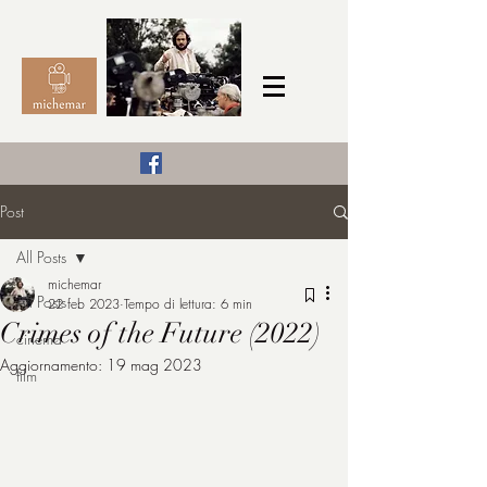
Il Cinema secondo me,
Post
michemar
All Posts
cinefilo da bambino
michemar
All Posts
22 feb 2023
Tempo di lettura: 6 min
Crimes of the Future (2022)
cinema
Aggiornamento:
19 mag 2023
film