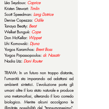
Léa Seydoux: 
Caprice
Kristen Stewart: 
Timlin
Scott Speedman: 
Lang Dotrice
Denise Capezza: 
Odile
Tanaya Beatty: 
Berst
Welket Bungué: 
Cope
Don McKellar: 
Wippet
Lihi Kornowski: 
Djuna
Yorgos Karamihos: 
Brent Boss
Yorgos Pirpassopoulos: 
dr. Nasatir
Nadia Litz: 
Dani Router
TRAMA: In un futuro non troppo distante, 
l'umanità sta imparando ad adattarsi ad 
ambienti sintetici. L'evoluzione porta gli 
umani oltre il loro stato naturale e produce 
una metamorfosi, alterando il loro corredo 
biologico. Mentre alcuni accolgono le 
illimitate possibilità del "transumanesimo", 