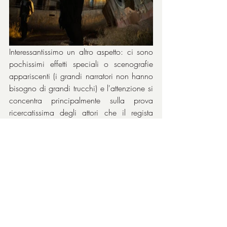
Interessantissimo un altro aspetto: ci sono 
pochissimi effetti speciali o scenografie 
appariscenti (i grandi narratori non hanno 
bisogno di grandi trucchi) e l'attenzione si 
concentra principalmente sulla prova 
ricercatissima degli attori che il regista 
tiene saldi nelle sue mani. 
Viggo 
Mortensen
 (qui al quarto film con 
Cronenberg dopo 
A History of Violence
, 
La promessa dell’assassino
, 
A Dangerous 
Method
, ma anche con una 
collaborazione invertita in 
Falling - Storia 
di un padre
) si distacca dalle prove 
precedenti e si disfa dei tumori con dolore 
e gioia del suo personaggio, 