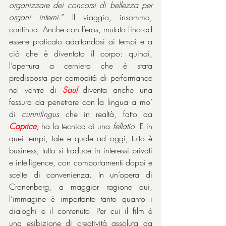
organizzare dei concorsi di bellezza per 
organi interni.
” Il viaggio, insomma, 
continua. Anche con l’eros, mutato fino ad 
essere praticato adattandosi ai tempi e a 
ciò che è diventato il corpo: quindi, 
l’apertura a cerniera che è stata 
predisposta per comodità di performance 
nel ventre di 
Saul
 diventa anche una 
fessura da penetrare con la lingua a mo’ 
di 
cunnilingus
 che in realtà, fatto da 
Caprice
, ha la tecnica di una 
fellatio
. E in 
quei tempi, tale e quale ad oggi, tutto è 
business, tutto si traduce in interessi privati 
e intelligence, con comportamenti doppi e 
scelte di convenienza. In un’opera di 
Cronenberg, a maggior ragione qui, 
l’immagine è importante tanto quanto i 
dialoghi e il contenuto. Per cui il film è 
una esibizione di creatività assoluta da 