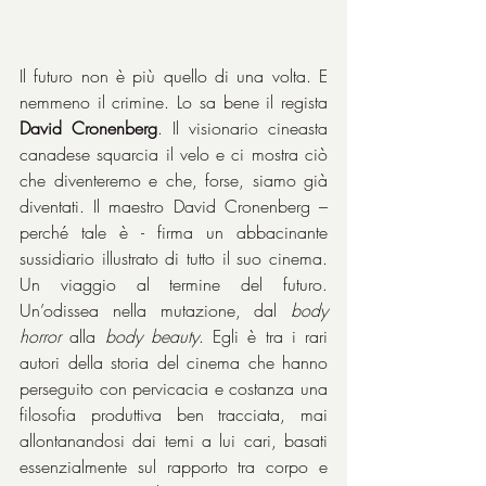
Il futuro non è più quello di una volta. E 
nemmeno il crimine. Lo sa bene il regista 
David Cronenberg
. Il visionario cineasta 
canadese squarcia il velo e ci mostra ciò 
che diventeremo e che, forse, siamo già 
diventati. Il maestro David Cronenberg – 
perché tale è - firma un abbacinante 
sussidiario illustrato di tutto il suo cinema. 
Un viaggio al termine del futuro. 
Un’odissea nella mutazione, dal 
body 
horror
 alla 
body beauty
. Egli è tra i rari 
autori della storia del cinema che hanno 
perseguito con pervicacia e costanza una 
filosofia produttiva ben tracciata, mai 
allontanandosi dai temi a lui cari, basati 
essenzialmente sul rapporto tra corpo e 