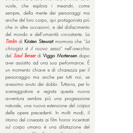
vuole, che esplora i meandri, come 
sempre, della mente dei personaggi ma 
anche del loro corpo, qui protagonista più 
che in altre occasioni, e del disfacimento 
del mondo e dell’umanità circostante. La 
Timlin
 di 
Kristen Stewart
 mormora che “
La 
chirurgia è il nuovo sesso
” nell'orecchio 
del 
Saul Tenser
 di 
Viggo Mortensen
 dopo 
aver assistito ad una sua performance. È 
un momento chiave e di chiarezza per il 
personaggio ma anche per tutti noi, se 
avessimo avuto dei dubbi. Tuttavia, per lo 
sceneggiatore e regista questa nuova 
avventura sembra più una progressione 
naturale, una nuova estensione del 
corpus
delle opere precedenti. In molti modi, il 
ritorno del cineasta ai film horror incentrati 
sul corpo umano è una dilatazione del 