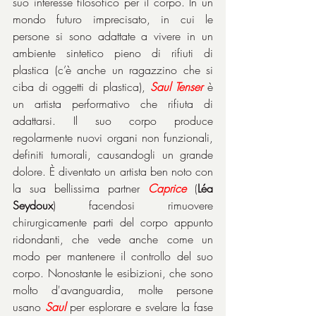
suo interesse filosofico per il corpo. In un 
mondo futuro imprecisato, in cui le 
persone si sono adattate a vivere in un 
ambiente sintetico pieno di rifiuti di 
plastica (c’è anche un ragazzino che si 
ciba di oggetti di plastica), 
Saul Tenser
 è 
un artista performativo che rifiuta di 
adattarsi. Il suo corpo produce 
regolarmente nuovi organi non funzionali, 
definiti tumorali, causandogli un grande 
dolore. È diventato un artista ben noto con 
la sua bellissima partner 
Caprice
 (
Léa 
Seydoux
) facendosi rimuovere 
chirurgicamente parti del corpo appunto 
ridondanti, che vede anche come un 
modo per mantenere il controllo del suo 
corpo. Nonostante le esibizioni, che sono 
molto d'avanguardia, molte persone 
usano 
Saul
 per esplorare e svelare la fase 