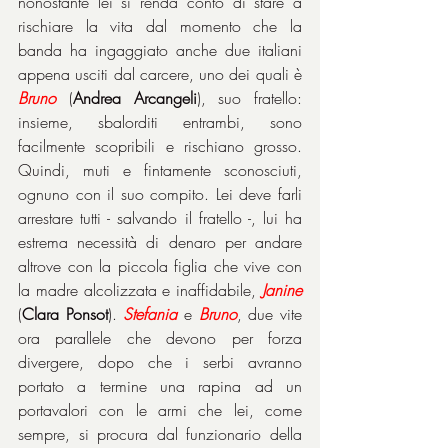
nonostante lei si renda conto di stare a 
rischiare la vita dal momento che la 
banda ha ingaggiato anche due italiani 
appena usciti dal carcere, uno dei quali è 
Bruno
 (
Andrea Arcangeli
), suo fratello: 
insieme, sbalorditi entrambi, sono 
facilmente scopribili e rischiano grosso. 
Quindi, muti e fintamente sconosciuti, 
ognuno con il suo compito. Lei deve farli 
arrestare tutti - salvando il fratello -, lui ha 
estrema necessità di denaro per andare 
altrove con la piccola figlia che vive con 
la madre alcolizzata e inaffidabile, 
Janine
(
Clara Ponsot
). 
Stefania
 e 
Bruno
, due vite 
ora parallele che devono per forza 
divergere, dopo che i serbi avranno 
portato a termine una rapina ad un 
portavalori con le armi che lei, come 
sempre, si procura dal funzionario della 