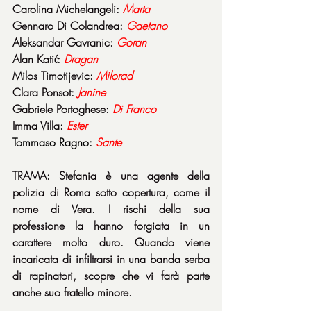
Carolina Michelangeli: 
Marta
Gennaro Di Colandrea: 
Gaetano
Aleksandar Gavranic: 
Goran
Alan Katić: 
Dragan
Milos Timotijevic: 
Milorad
Clara Ponsot: 
Janine
Gabriele Portoghese: 
Di Franco
Imma Villa: 
Ester
Tommaso Ragno: 
Sante
TRAMA: Stefania è una agente della 
polizia di Roma sotto copertura, come il 
nome di Vera. I rischi della sua 
professione la hanno forgiata in un 
carattere molto duro. Quando viene 
incaricata di infiltrarsi in una banda serba 
di rapinatori, scopre che vi farà parte 
anche suo fratello minore.