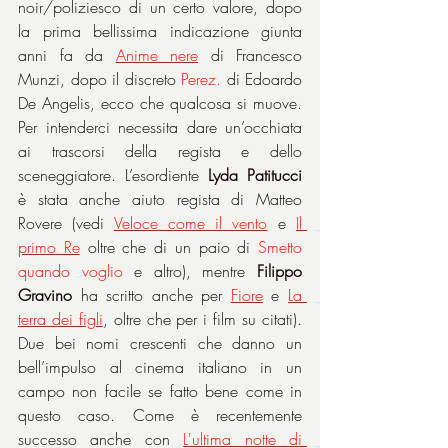
noir/poliziesco di un certo valore, dopo 
la prima bellissima indicazione giunta 
anni fa da 
Anime nere
 di Francesco 
Munzi, dopo il discreto 
Perez.
 di Edoardo 
De Angelis, ecco che qualcosa si muove. 
Per intenderci necessita dare un’occhiata 
ai trascorsi della regista e dello 
sceneggiatore. L’esordiente 
Lyda Patitucci
è stata anche aiuto regista di Matteo 
Rovere (vedi 
Veloce come il vento
 e 
Il 
primo Re
 oltre che di un paio di 
Smetto 
quando voglio
 e altro), mentre 
Filippo 
Gravino
 ha scritto anche per 
Fiore
 e 
La 
terra dei figli
, oltre che per i film su citati). 
Due bei nomi crescenti che danno un 
bell’impulso al cinema italiano in un 
campo non facile se fatto bene come in 
questo caso. Come è recentemente 
successo anche con 
L'ultima notte di 