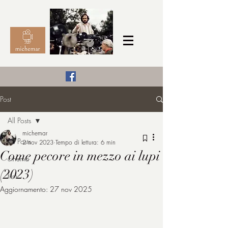
Il Cinema secondo me,
Post
michemar
All Posts
cinefilo da bambino
michemar
All Posts
2 nov 2023
Tempo di lettura: 6 min
Come pecore in mezzo ai lupi
cinema
(2023)
film
Aggiornamento:
27 nov 2025