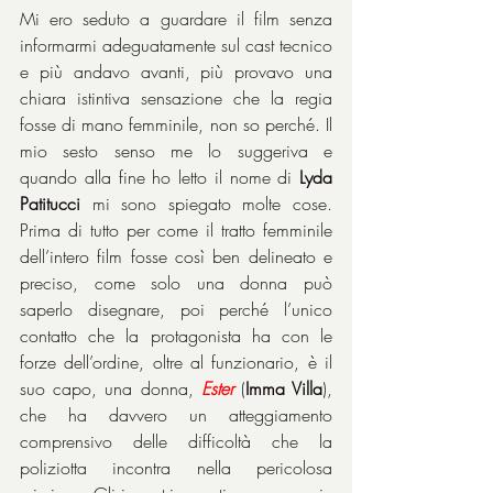
Mi ero seduto a guardare il film senza 
informarmi adeguatamente sul cast tecnico 
e più andavo avanti, più provavo una 
chiara istintiva sensazione che la regia 
fosse di mano femminile, non so perché. Il 
mio sesto senso me lo suggeriva e 
quando alla fine ho letto il nome di 
Lyda 
Patitucci
 mi sono spiegato molte cose. 
Prima di tutto per come il tratto femminile 
dell’intero film fosse così ben delineato e 
preciso, come solo una donna può 
saperlo disegnare, poi perché l’unico 
contatto che la protagonista ha con le 
forze dell’ordine, oltre al funzionario, è il 
suo capo, una donna, 
Ester
 (
Imma Villa
), 
che ha davvero un atteggiamento 
comprensivo delle difficoltà che la 
poliziotta incontra nella pericolosa 