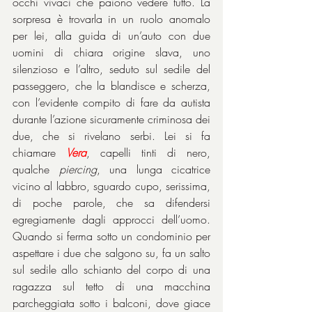
occhi vivaci che paiono vedere tutto. La 
sorpresa è trovarla in un ruolo anomalo 
per lei, alla guida di un’auto con due 
uomini di chiara origine slava, uno 
silenzioso e l’altro, seduto sul sedile del 
passeggero, che la blandisce e scherza, 
con l’evidente compito di fare da autista 
durante l’azione sicuramente criminosa dei 
due, che si rivelano serbi. Lei si fa 
chiamare 
Vera
, capelli tinti di nero, 
qualche 
piercing
, una lunga cicatrice 
vicino al labbro, sguardo cupo, serissima, 
di poche parole, che sa difendersi 
egregiamente dagli approcci dell’uomo. 
Quando si ferma sotto un condominio per 
aspettare i due che salgono su, fa un salto 
sul sedile allo schianto del corpo di una 
ragazza sul tetto di una macchina 
parcheggiata sotto i balconi, dove giace 