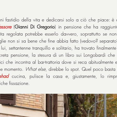
gni fastidio della vita e dedicarsi solo a ciò che piace: è 
essore
 (
Gianni Di Gregorio
) in pensione che ha raggiunto 
vita regolata potrebbe esserlo davvero, soprattutto se non 
glie non si sa bene che fine abbia fatto (vedovo? separat
e lui, settantenne tranquillo e solitario, ha trovato finalment
creta pensione, la stesura di un libro sui Longobardi che
ci che incontra al bar-trattoria dove si reca abitualmente 
he momento. 
What else
, direbbe lo spot. Quel poco basta 
shad
 cucina, pulisce la casa e, giustamente, lo rimpr
che fissazione.