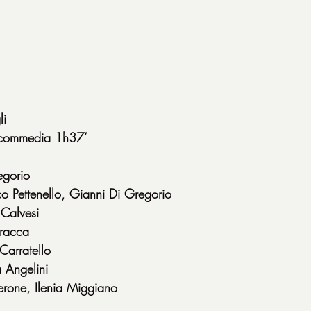
li
5 commedia 1h37’
egorio
o Pettenello, Gianni Di Gregorio
 Calvesi
tracca
Carratello
a Angelini
rone, Ilenia Miggiano