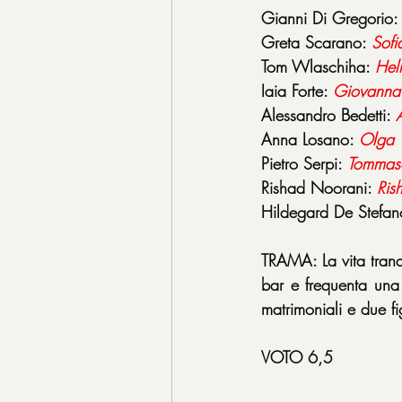
Gianni Di Gregorio:
Greta Scarano: 
Sofi
Tom Wlaschiha: 
Hel
Iaia Forte: 
Giovanna
Alessandro Bedetti: 
Anna Losano: 
Olga
Pietro Serpi: 
Tommas
Rishad Noorani: 
Ris
Hildegard De Stefan
TRAMA: La vita tranq
bar e frequenta una
matrimoniali e due fig
VOTO 6,5