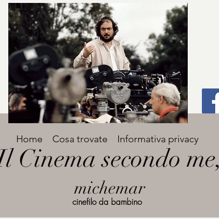
Titolo
Home
Cosa trovate
Informativa privacy
Avenir Light una delle font preferite dai
Il Cinema secondo me
designer. Facile da leggere, viene
grande
utilizzata per titoli e paragrafi.
michemar
cinefilo da bambino