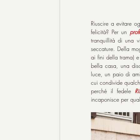
Riuscire a evitare o
felicità? Per un 
prof
tranquillità di una 
seccature. Della mo
ai fini della trama) 
bella casa, una dis
luce, un paio di ami
cui condivide qualc
perché il fedele 
Ri
incaponisce per qual