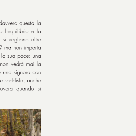
davvero questa la 
l’equilibrio e la 
si vogliono altre 
o? ma non importa 
e la sua pace: una 
 non vedrà mai la 
e una signora con 
e soddisfa, anche 
overa quando si 