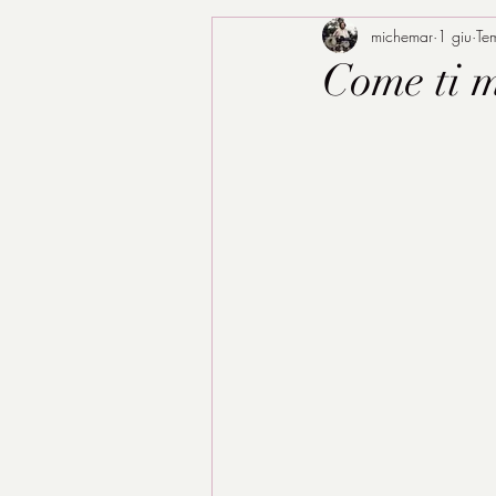
michemar
1 giu
Tem
Come ti m