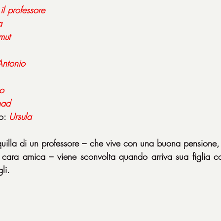
 
il professore
a
mut
Antonio
o
had
o: 
Ursula
uilla di un professore – che vive con una buona pensione,
 cara amica – viene sconvolta quando arriva sua figlia co
li.