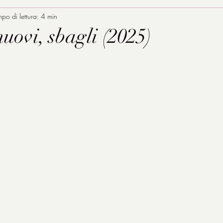
po di lettura: 4 min
uovi, sbagli (2025)