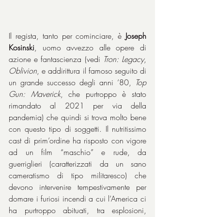
Il regista, tanto per cominciare, è 
Joseph 
Kosinski
, uomo avvezzo alle opere di 
azione e fantascienza (vedi 
Tron: Legacy
, 
Oblivion
, e addirittura il famoso seguito di 
un grande successo degli anni ’80, 
Top 
Gun: Maverick
, che purtroppo è stato 
rimandato al 2021 per via della 
pandemia) che quindi si trova molto bene 
con questo tipo di soggetti. Il nutritissimo 
cast di prim’ordine ha risposto con vigore 
ad un film “maschio” e rude, da 
guerriglieri (caratterizzati da un sano 
cameratismo di tipo militaresco) che 
devono intervenire tempestivamente per 
domare i furiosi incendi a cui l’America ci 
ha purtroppo abituati, tra esplosioni, 