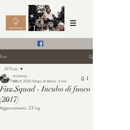
Il Cinema secondo me,
Post
michemar
All Posts
cinefilo da bambino
michemar
All Posts
23 ott 2020
Tempo di lettura: 4 min
Fire Squad - Incubo di fuoco
cinema
(2017)
film
Aggiornamento:
23 lug