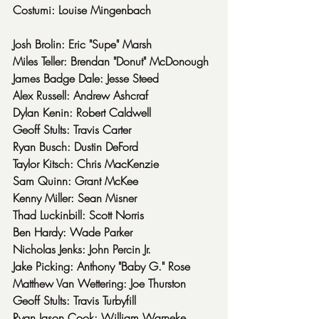
Costumi: Louise Mingenbach
Josh Brolin: Eric "Supe" Marsh
Miles Teller: Brendan "Donut" McDonough
James Badge Dale: Jesse Steed
Alex Russell: Andrew Ashcraf
Dylan Kenin: Robert Caldwell
Geoff Stults: Travis Carter
Ryan Busch: Dustin DeFord
Taylor Kitsch: Chris MacKenzie
Sam Quinn: Grant McKee
Kenny Miller: Sean Misner
Thad Luckinbill: Scott Norris
Ben Hardy: Wade Parker
Nicholas Jenks: John Percin Jr.
Jake Picking: Anthony "Baby G." Rose
Matthew Van Wettering: Joe Thurston
Geoff Stults: Travis Turbyfill
Ryan Jason Cook: William Warneke