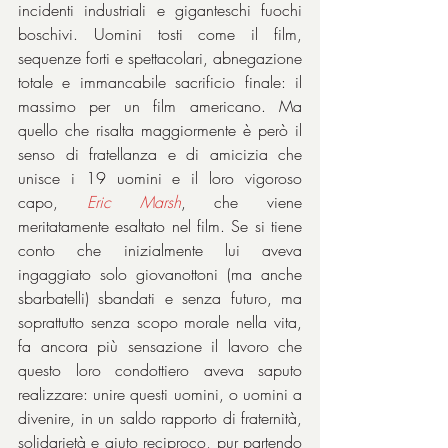
incidenti industriali e giganteschi fuochi 
boschivi. Uomini tosti come il film, 
sequenze forti e spettacolari, abnegazione 
totale e immancabile sacrificio finale: il 
massimo per un film americano. Ma 
quello che risalta maggiormente è però il 
senso di fratellanza e di amicizia che 
unisce i 19 uomini e il loro vigoroso 
capo, 
Eric Marsh
, che viene 
meritatamente esaltato nel film. Se si tiene 
conto che inizialmente lui aveva 
ingaggiato solo giovanottoni (ma anche 
sbarbatelli) sbandati e senza futuro, ma 
soprattutto senza scopo morale nella vita, 
fa ancora più sensazione il lavoro che 
questo loro condottiero aveva saputo 
realizzare: unire questi uomini, o uomini a 
divenire, in un saldo rapporto di fraternità, 
solidarietà e aiuto reciproco, pur partendo 