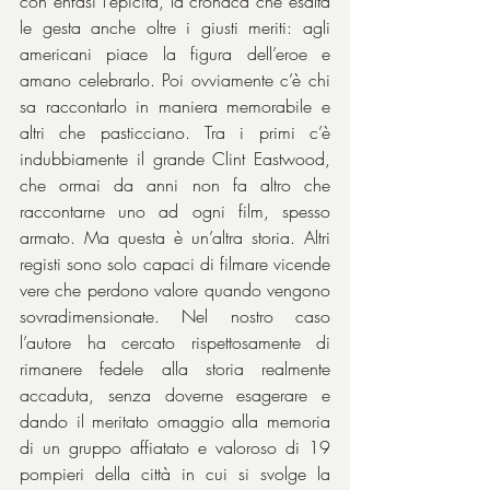
con enfasi l’epicità, la cronaca che esalta 
le gesta anche oltre i giusti meriti: agli 
americani piace la figura dell’eroe e 
amano celebrarlo. Poi ovviamente c’è chi 
sa raccontarlo in maniera memorabile e 
altri che pasticciano. Tra i primi c’è 
indubbiamente il grande Clint Eastwood, 
che ormai da anni non fa altro che 
raccontarne uno ad ogni film, spesso 
armato. Ma questa è un’altra storia. Altri 
registi sono solo capaci di filmare vicende 
vere che perdono valore quando vengono 
sovradimensionate. Nel nostro caso 
l’autore ha cercato rispettosamente di 
rimanere fedele alla storia realmente 
accaduta, senza doverne esagerare e 
dando il meritato omaggio alla memoria 
di un gruppo affiatato e valoroso di 19 
pompieri della città in cui si svolge la 