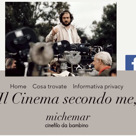
Titolo
Home
Cosa trovate
Informativa privacy
Avenir Light una delle font preferite dai
Il Cinema secondo me
designer. Facile da leggere, viene
grande
utilizzata per titoli e paragrafi.
michemar
cinefilo da bambino