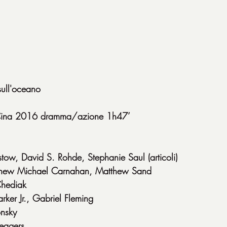
sull'oceano
ina 2016 dramma/azione 1h47’
tow, David S. Rohde, Stephanie Saul (articoli)
thew Michael Carnahan, Matthew Sand
Chediak
ker Jr., Gabriel Fleming
onsky
Seagers