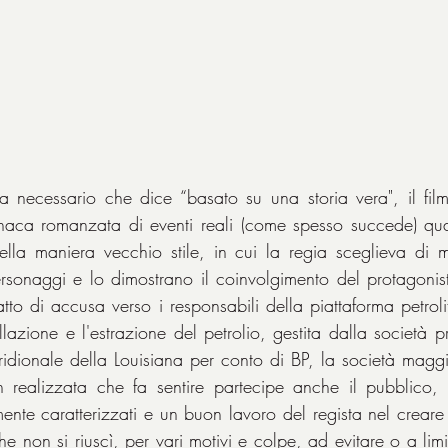
ta necessario che dice “basato su una storia vera", il film 
aca romanzata di eventi reali (come spesso succede) qua
nella maniera vecchio stile, in cui la regia sceglieva di m
personaggi e lo dimostrano il coinvolgimento del protagonis
’atto di accusa verso i responsabili della piattaforma petroli
vellazione e l'estrazione del petrolio, gestita dalla società p
ridionale della Louisiana per conto di BP, la società magg
 realizzata che fa sentire partecipe anche il pubblico, 
emente caratterizzati e un buon lavoro del regista nel creare 
he non si riuscì, per vari motivi e colpe, ad evitare o a lim