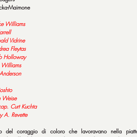
icka-Maimone
e Williams
rrell
ald Vidrine
rea Fleytas
b Holloway
a Williams
 Anderson
oshto
 Weise
cap. Curt Kuchta
 A. Revette
 del coraggio di coloro che lavoravano nella piattafo