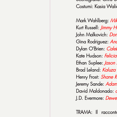
Costumi: Kasia Wal
Mark Wahlberg: 
Mik
Kurt Russell: 
Jimmy Ha
John Malkovich: 
Don
Gina Rodriguez: 
And
Dylan O'Brien: 
Cale
Kate Hudson: 
Felici
Ethan Suplee: 
Jason
Brad Leland: 
Kaluza
Henry Frost: 
Shane R
Jeremy Sande: 
Adam
David Maldonado: 
J.D. Evermore: 
Dewey
TRAMA: Il racconto