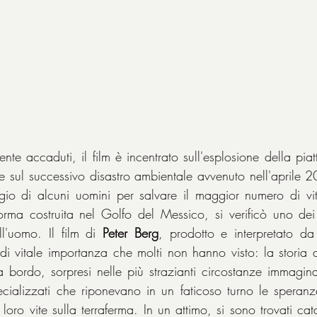
ente accaduti, il film è incentrato sull'esplosione della piatt
 sul successivo disastro ambientale avvenuto nell'aprile 
gio di alcuni uomini per salvare il maggior numero di vit
forma costruita nel Golfo del Messico, si verificò uno dei p
l'uomo. Il film di 
Peter Berg
, prodotto e interpretato da
di vitale importanza che molti non hanno visto: la storia d
a bordo, sorpresi nelle più strazianti circostanze immagina
ializzati che riponevano in un faticoso turno le speranze
 loro vite sulla terraferma. In un attimo, si sono trovati cata