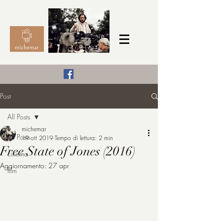
Il Cinema secondo me,
Post
michemar
All Posts
cinefilo da bambino
michemar
All Posts
19 ott 2019
Tempo di lettura: 2 min
Free State of Jones (2016)
cinema
Aggiornamento:
27 apr
film