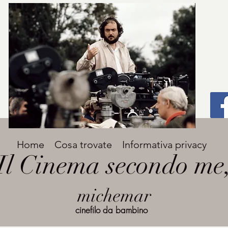
Titolo
Home
Cosa trovate
Informativa privacy
Avenir Light una delle font preferite dai
Il Cinema secondo me
designer. Facile da leggere, viene
grande
utilizzata per titoli e paragrafi.
michemar
cinefilo da bambino