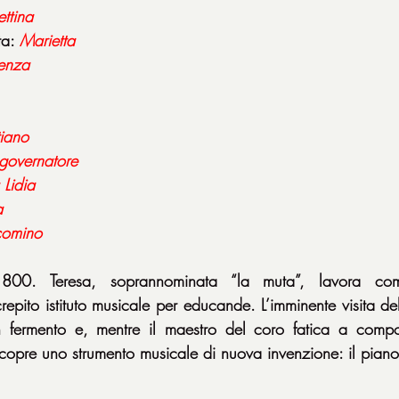
ettina
ta: 
Marietta
enza
tiano
governatore
Lidia
a
comino
800. Teresa, soprannominata “la muta”, lavora com
repito istituto musicale per educande. L’imminente visita de
o in fermento e, mentre il maestro del coro fatica a comp
scopre uno strumento musicale di nuova invenzione: il piano