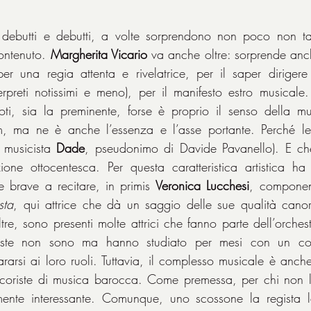
 debutti e debutti, a volte sorprendono non poco non tant
ontenuto. 
Margherita Vicario
 va anche oltre: sorprende anche
er una regia attenta e rivelatrice, per il saper dirigere
preti notissimi e meno), per il manifesto estro musicale. D
oti, sia la preminente, forse è proprio il senso della m
lm, ma ne è anche l’essenza e l’asse portante. Perché lei 
 musicista 
Dade
, pseudonimo di Davide Pavanello). E ch
zione ottocentesca. Per questa caratteristica artistica ha 
e brave a recitare, in primis 
Veronica Lucchesi
, componen
sta
, qui attrice che dà un saggio delle sue qualità cano
tre, sono presenti molte attrici che fanno parte dell’orches
oniste non sono ma hanno studiato per mesi con un coa
ararsi ai loro ruoli. Tuttavia, il complesso musicale è anc
 coriste di musica barocca. Come premessa, per chi non lo
mente interessante. Comunque, uno scossone la regista 