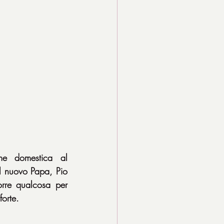
e domestica al 
l nuovo Papa, Pio 
orre qualcosa per 
forte.