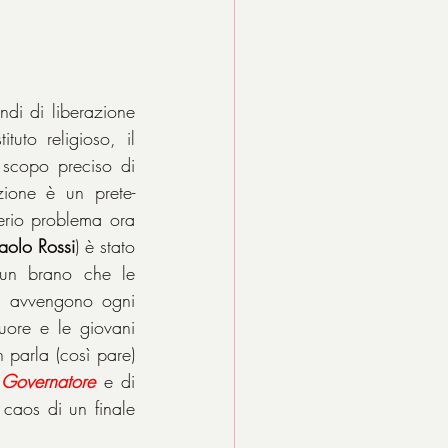
ndi di liberazione 
uto religioso, il 
scopo preciso di 
uzione è un prete-
erio problema ora 
aolo Rossi
) è stato 
un brano che le 
, avvengono ogni 
ore e le giovani 
 parla (così pare) 
 
Governatore
 e di 
caos di un finale 