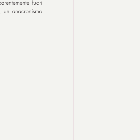
rentemente fuori 
e, un anacronismo 