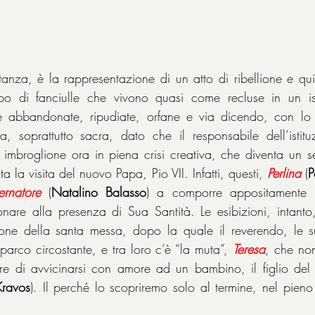
tanza, è la rappresentazione di un atto di ribellione e qui
po di fanciulle che vivono quasi come recluse in un istit
é abbandonate, ripudiate, orfane e via dicendo, con lo 
a, soprattutto sacra, dato che il responsabile dell’istit
 imbroglione ora in piena crisi creativa, che diventa un s
a la visita del nuovo Papa, Pio VII. Infatti, questi, 
Perlina
 (
P
rnatore
 (
Natalino
Balasso
) a comporre appositamente 
are alla presenza di Sua Santità. Le esibizioni, intanto
ne della santa messa, dopo la quale il reverendo, le su
 parco circostante, e tra loro c’è “la muta”, 
Teresa
, che non
 di avvicinarsi con amore ad un bambino, il figlio del
Kravos
). Il perché lo scopriremo solo al termine, nel pieno 