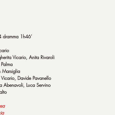
024 dramma 1h46’
cario
erita Vicario, Anita Rivaroli
a Palma
 Marsiglia
 Vicario, Davide Pavanello
a Abenavoli, Luca Servino
alto
esa
cia