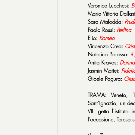
Veronica Lucchesi: 
B
Maria Vittoria Dallas
Sara Mafodda: 
Prud
Paolo Rossi: 
Perlina
Elio: 
Romeo
Vincenzo Crea: 
Cris
Natalino Balasso: 
il
Anita Kravos: 
Donna
Jasmin Mattei: 
Fideli
Gioele Pagura: 
Gia
TRAMA: Veneto, 1
Sant’Ignazio, un dec
VII, getta l’istitut
l’occasione, Teresa 