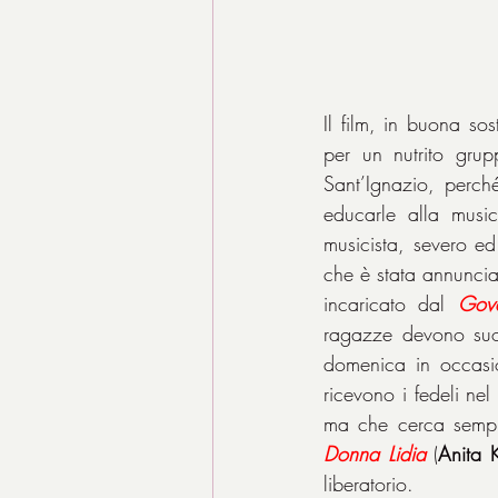
Il film, in buona sos
per un nutrito grup
Sant’Ignazio, perch
educarle alla music
musicista, severo ed
che è stata annunciat
incaricato dal 
Gove
ragazze devono suon
domenica in occasio
ricevono i fedeli nel
ma che cerca sempre
Donna
Lidia
 (
Anita 
liberatorio.