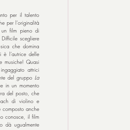
o per il talento 
 per l’originalità 
 un film pieno di 
ifficile scegliere 
usica che domina 
è l’autrice delle 
e musiche! Quasi 
ingaggiato attrici 
te del gruppo 
La 
re in un momento 
tra del posto, che 
ch di violino e 
he composto anche 
 conosce, il film 
lo dà ugualmente 