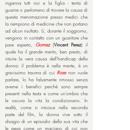
inganna tutti noi e la figlia - tenta di 
guarire o perlomeno di trovare la causa di 
questa menomazione presso medici che 
la riempiono di medicine che non portano 
ad alcun risultato. Lì, durante il soggiorno, 
vengono in contatto con un guaritore che 
pare esperto, 
Gomez
 (
Vincent Perez
) il 
quale ha il grande merito, ben presto, di 
intuire la vera causa dell’handicap della 
donna: il problema è nella mente, è un 
gravissimo trauma di cui 
Rose
 non vuole 
parlare, lo ha falsamente rimosso senza 
averne i benefici perché sono sempre 
presenti nella testa e come un’ombra che 
le oscura la vita la condizionano. In 
realtà, come si intuisce nella seconda 
parte del film, la donna vive sotto il 
disagio di un episodio della sua vita che 
le pesa come un macigno di cui non 