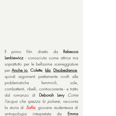
Il primo film diretto da 
Rebecca 
Lenkiewicz
 - conosciuta come attrice ma 
soprattutto per le bellissime sceneggiature 
per 
Anche io
, 
Colette
, 
Ida
, 
Disobedience
, 
quindi argomenti prettamente rivolti alle 
problematiche femminili, sole, 
combattenti, ribelli, controcorrente - e tratto 
dal romanzo di 
Deborah Levy
Come 
l’acqua che spezza la polvere
, racconta 
la storia di 
Sofia
, giovane studentessa di 
antropologia interpretata da 
Emma 