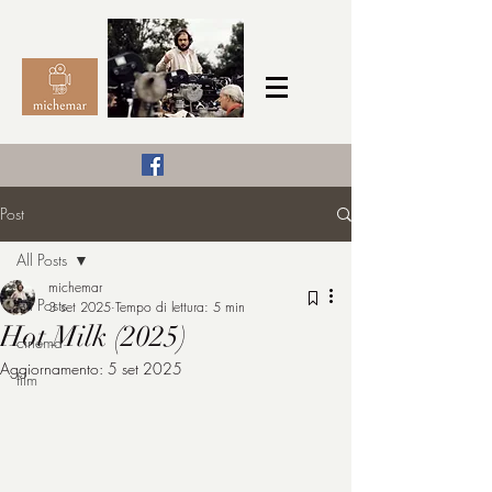
Il Cinema secondo me,
Post
michemar
All Posts
cinefilo da bambino
michemar
All Posts
3 set 2025
Tempo di lettura: 5 min
Hot Milk (2025)
cinema
Aggiornamento:
5 set 2025
film