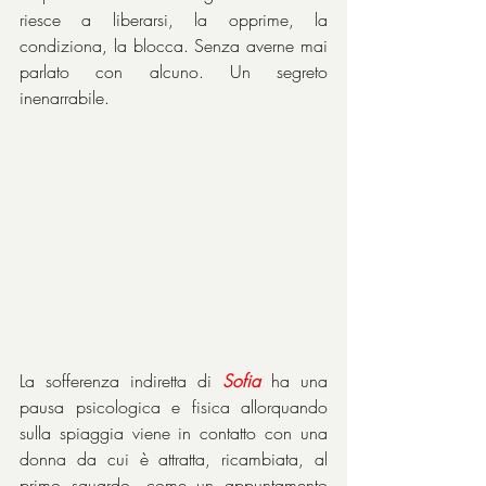
riesce a liberarsi, la opprime, la 
condiziona, la blocca. Senza averne mai 
parlato con alcuno. Un segreto 
inenarrabile.
La sofferenza indiretta di 
Sofia
 ha una 
pausa psicologica e fisica allorquando 
sulla spiaggia viene in contatto con una 
donna da cui è attratta, ricambiata, al 
primo sguardo, come un appuntamento 