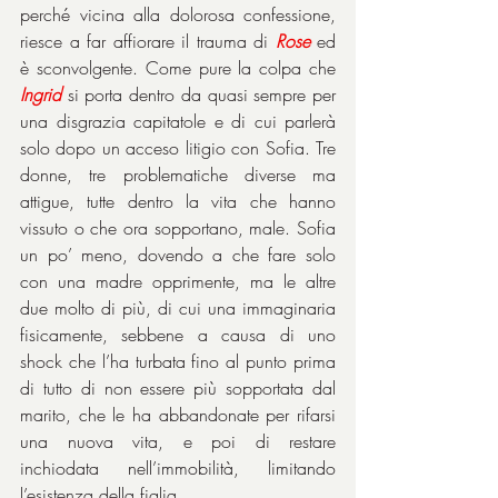
perché vicina alla dolorosa confessione, 
riesce a far affiorare il trauma di 
Rose
 ed 
è sconvolgente. Come pure la colpa che 
Ingrid
 si porta dentro da quasi sempre per 
una disgrazia capitatole e di cui parlerà 
solo dopo un acceso litigio con Sofia. Tre 
donne, tre problematiche diverse ma 
attigue, tutte dentro la vita che hanno 
vissuto o che ora sopportano, male. Sofia 
un po’ meno, dovendo a che fare solo 
con una madre opprimente, ma le altre 
due molto di più, di cui una immaginaria 
fisicamente, sebbene a causa di uno 
shock che l’ha turbata fino al punto prima 
di tutto di non essere più sopportata dal 
marito, che le ha abbandonate per rifarsi 
una nuova vita, e poi di restare 
inchiodata nell’immobilità, limitando 
l’esistenza della figlia.