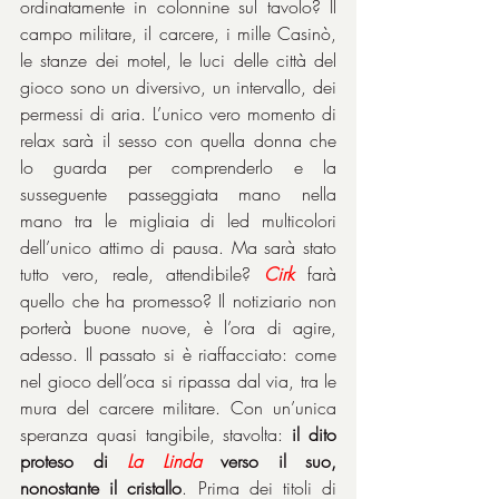
ordinatamente in colonnine sul tavolo? Il 
campo militare, il carcere, i mille Casinò, 
le stanze dei motel, le luci delle città del 
gioco sono un diversivo, un intervallo, dei 
permessi di aria. L’unico vero momento di 
relax sarà il sesso con quella donna che 
lo guarda per comprenderlo e la 
susseguente passeggiata mano nella 
mano tra le migliaia di led multicolori 
dell’unico attimo di pausa. Ma sarà stato 
tutto vero, reale, attendibile? 
Cirk
 farà 
quello che ha promesso? Il notiziario non 
porterà buone nuove, è l’ora di agire, 
adesso. Il passato si è riaffacciato: come 
nel gioco dell’oca si ripassa dal via, tra le 
mura del carcere militare. Con un’unica 
speranza quasi tangibile, stavolta: 
il dito 
proteso di 
La Linda
 verso il suo, 
nonostante il cristallo
. Prima dei titoli di 