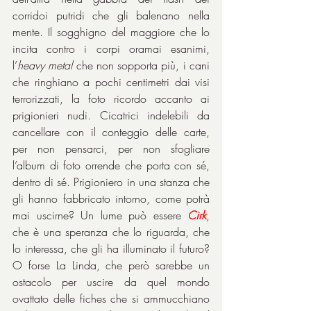
corridoi putridi che gli balenano nella 
mente. Il sogghigno del maggiore che lo 
incita contro i corpi oramai esanimi, 
l’
heavy metal
 che non sopporta più, i cani 
che ringhiano a pochi centimetri dai visi 
terrorizzati, la foto ricordo accanto ai 
prigionieri nudi. Cicatrici indelebili da 
cancellare con il conteggio delle carte, 
per non pensarci, per non sfogliare 
l’album di foto orrende che porta con sé, 
dentro di sé. Prigioniero in una stanza che 
gli hanno fabbricato intorno, come potrà 
mai uscirne? Un lume può essere 
Cirk
, 
che è una speranza che lo riguarda, che 
lo interessa, che gli ha illuminato il futuro? 
O forse La Linda, che però sarebbe un 
ostacolo per uscire da quel mondo 
ovattato delle fiches che si ammucchiano 