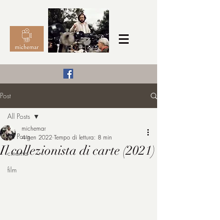
Il Cinema secondo me,
Post
michemar
All Posts
cinefilo da bambino
michemar
All Posts
4 gen 2022
Tempo di lettura: 8 min
Il collezionista di carte (2021)
cinema
film