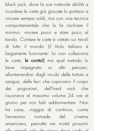
black jack, dove la sua notevole abilità a 
ricordare le carte già giocate lo portano a 
vincere sempre soldi, ma con una tecnica 
comportamentale che lo fa rischiare il 
minimo: vincere poco e stare poco al 
tavolo. Contare le carte è vietato sui tavoli 
di tutto il mondo (il titolo italiano è 
largamente fuorviante: lui non colleziona 
le carte, 
le conta!)
 ma quel metodo lo 
tiene impegnato su altri pensieri, 
allontanandosi dagli incubi delle torture a 
sangue, delle feci che coprivano il corpo 
dei prigionieri, dell’hard rock che 
risuonava al massimo volume 24 ore al 
giorno per non farli addormentare. Non 
ha casa, viaggia di continuo, come 
l’ennesimo nomade del cinema 
americano, pernotta nei motel prossimi 
alle grandi sale da gioco dove siede al 