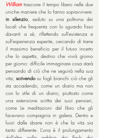
William
 trascorre il tempo libero nelle due 
uniche maniere che lo fanno sopravvivere: 
in silenzio
, seduto su una poltrona dei 
locali che frequenta con lo sguardo fisso 
davanti a sé, riflettendo sull’esistenza e 
sull’esperienza esperite, cercando di trarre 
il massimo beneficio per il futuro incerto 
che lo aspetta, destino che vivrà giorno 
per giorno: difficile immaginare cosa starà 
pensando di ciò che ne seguirà nella sua 
vita; 
scrivendo
 su fogli bianchi ciò che gli 
sta accadendo, come un diario ma non 
con lo stile di un diario, piuttosto come 
una estensione scritta dei suoi pensieri, 
come Le meditazioni del libro che gli 
facevano compagnia in galera. Dentro e 
fuori dalle sbarre non è che la vita sia 
tanto differente. L’una è il prolungamento 
dell’altra nella gabbia dei flash dei 