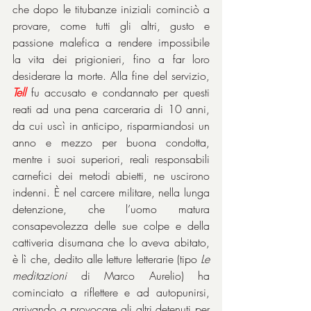
che dopo le titubanze iniziali cominciò a 
provare, come tutti gli altri, gusto e 
passione malefica a rendere impossibile 
la vita dei prigionieri, fino a far loro 
desiderare la morte. Alla fine del servizio, 
Tell
 fu accusato e condannato per questi 
reati ad una pena carceraria di 10 anni, 
da cui uscì in anticipo, risparmiandosi un 
anno e mezzo per buona condotta, 
mentre i suoi superiori, reali responsabili 
carnefici dei metodi abietti, ne uscirono 
indenni. È nel carcere militare, nella lunga 
detenzione, che l’uomo matura 
consapevolezza delle sue colpe e della 
cattiveria disumana che lo aveva abitato, 
è lì che, dedito alle letture letterarie (tipo 
Le 
meditazioni
 di Marco Aurelio) ha 
cominciato a riflettere e ad autopunirsi, 
arrivando a provocare gli altri detenuti per 