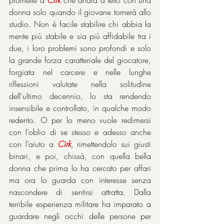
promette a 
Cirk
 che andrà a letto con una 
donna solo quando il giovane tornerà allo 
studio. Non è facile stabilire chi abbia la 
mente più stabile e sia più affidabile tra i 
due, i loro problemi sono profondi e solo 
la grande forza caratteriale del giocatore, 
forgiata nel carcere e nelle lunghe 
riflessioni valutate nella solitudine 
dell’ultimo decennio, lo sta rendendo 
insensibile e controllato, in qualche modo 
redento. O per lo meno vuole redimersi 
con l’oblio di se stesso e adesso anche 
con l’aiuto a 
Cirk
, rimettendolo sui giusti 
binari, e poi, chissà, con quella bella 
donna che prima lo ha cercato per affari 
ma ora lo guarda con interesse senza 
nascondere di sentirsi attratta. Dalla 
terribile esperienza militare ha imparato a 
guardare negli occhi delle persone per 