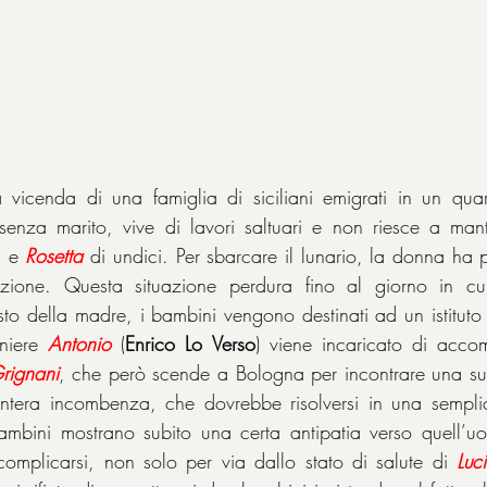
a vicenda di una famiglia di siciliani emigrati in un quarti
i e 
Rosetta
 di undici. Per sbarcare il lunario, la donna ha p
tuzione. Questa situazione perdura fino al giorno in cui
sto della madre, i bambini vengono destinati ad un istituto
niere 
Antonio
 (
Enrico Lo Verso
) viene incaricato di accom
rignani
, che però scende a Bologna per incontrare una su
l'intera incombenza, che dovrebbe risolversi in una semplic
ambini mostrano subito una certa antipatia verso quell’uo
omplicarsi, non solo per via dallo stato di salute di 
Luc