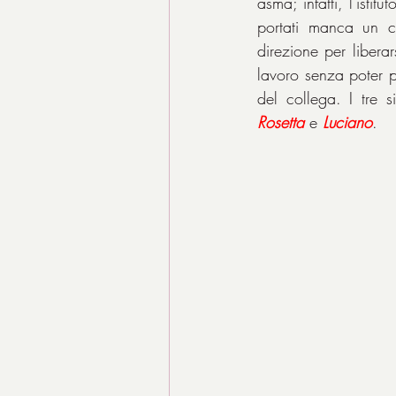
asma; infatti, l'istit
portati manca un ce
direzione per libera
lavoro senza poter p
Rosetta
 e 
Luciano
.