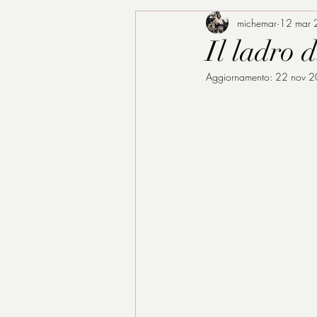
michemar
12 mar
Il ladro 
Aggiornamento:
22 nov 