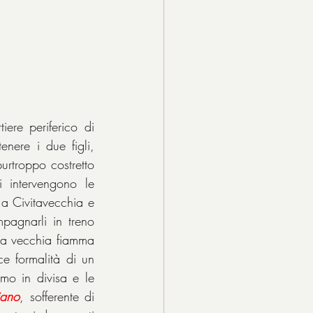
ere periferico di 
Milano. La madre, senza marito, vive di lavori saltuari e non riesce a mantenere i due figli, 
urtroppo costretto 
 intervengono le 
 a Civitavecchia e 
pagnarli in treno 
a vecchia fiamma 
e formalità di un 
mo in divisa e le 
iano
, sofferente di 