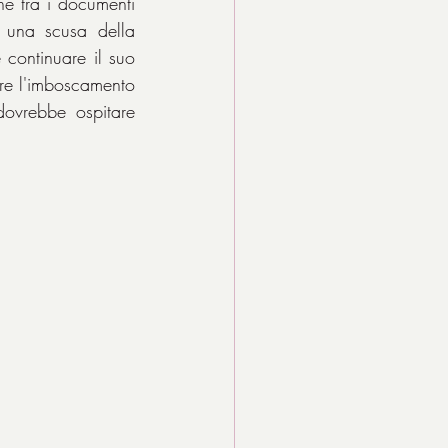
che tra i documenti 
i una scusa della 
 continuare il suo 
re l'imboscamento 
del collega. I tre si dirigono quindi verso Gela, dove un secondo istituto dovrebbe ospitare 