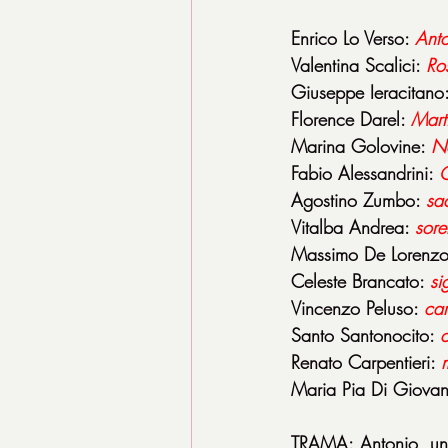
Enrico Lo Verso: 
Ant
Valentina Scalici: 
Ro
Giuseppe Ieracitano:
Florence Darel: 
Mart
Marina Golovine: 
Na
Fabio Alessandrini: 
G
Agostino Zumbo: 
sac
Vitalba Andrea: 
sore
Massimo De Lorenzo
Celeste Brancato: 
si
Vincenzo Peluso: 
car
Santo Santonocito: 
c
Renato Carpentieri: 
Maria Pia Di Giovan
TRAMA: Antonio, un p