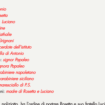
onio
setta
 
Luciano
ine
thalie
rignani
erdote dell'istituto
lla di Antonio
: 
signor Papaleo
gnora Papaleo
abiniere napoletano
arabiniere siciliano
maresciallo di P.S.
ni: 
madre di Rosetta e Luciano
oliziotto, ha l'ordine di portare Rosetta e suo fratello Luc