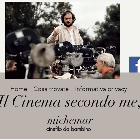
Titolo
Home
Cosa trovate
Informativa privacy
Avenir Light una delle font preferite dai
Il Cinema secondo me
designer. Facile da leggere, viene
grande
utilizzata per titoli e paragrafi.
michemar
cinefilo da bambino