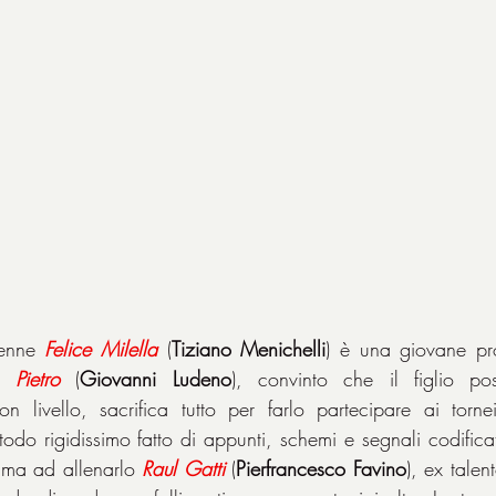
enne 
Felice
Milella
 (
Tiziano Menichelli
) è una giovane pro
e 
Pietro
 (
Giovanni Ludeno
), convinto che il figlio po
on livello, sacrifica tutto per farlo partecipare ai tornei 
o rigidissimo fatto di appunti, schemi e segnali codificati. 
iama ad allenarlo 
Raul
Gatti
 (
Pierfrancesco Favino
), ex talen