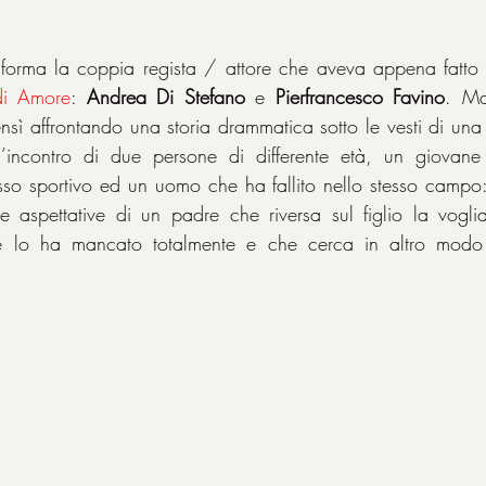
iforma la coppia regista / attore che aveva appena fatto 
 di Amore
: 
Andrea Di Stefano
 e 
Pierfrancesco Favino
. Ma
bensì affrontando una storia drammatica sotto le vesti di una
l’incontro di due persone di differente età, un giovane
so sportivo ed un uomo che ha fallito nello stesso campo: i
 aspettative di un padre che riversa sul figlio la voglia
 lo ha mancato totalmente e che cerca in altro modo d