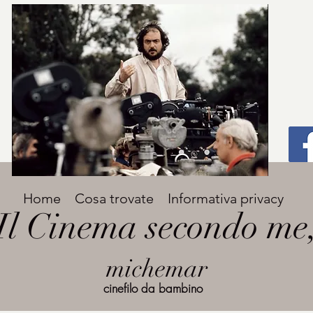
Titolo
Home
Cosa trovate
Informativa privacy
Avenir Light una delle font preferite dai
Il Cinema secondo me
designer. Facile da leggere, viene
grande
utilizzata per titoli e paragrafi.
michemar
cinefilo da bambino