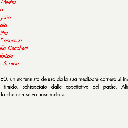
Milella
a
gorio
dia
tilla
Francesca
llo
Cecchetti
brizio
e 
Scalise
0, un ex tennista deluso dalla sua mediocre carriera si inve
 timido, schiacciato dalle aspettative del padre. Aff
ndo che non serve nascondersi.