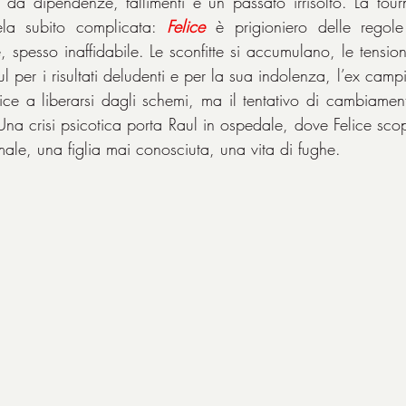
 da dipendenze, fallimenti e un passato irrisolto. La tourn
vela subito complicata: 
Felice
 è prigioniero delle regol
e, spesso inaffidabile. Le sconfitte si accumulano, le tensio
 per i risultati deludenti e per la sua indolenza, l’ex campio
ice a liberarsi dagli schemi, ma il tentativo di cambiamento
na crisi psicotica porta Raul in ospedale, dove Felice scop
male, una figlia mai conosciuta, una vita di fughe.