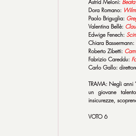
Astrid Meloni: 
Beata
Dora Romano: 
Wilm
Paolo Briguglia: 
Gre
Valentina Bellè: 
Clau
Edwige Fenech: 
Scin
Chiara Bassermann: 
Roberto Zibetti: 
Cami
Fabrizio Careddu: 
Fa
Carlo Gallo: direttor
TRAMA: Negli anni ‘8
un giovane talento
insicurezze, scopre
VOTO 6