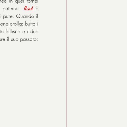
ée in quei tornei 
e paterne, 
Raul
 è 
ni pure. Quando il 
ne crolla: butta i 
 fallisce e i due 
re il suo passato: 