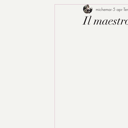
michemar
5 apr
Te
Il maestr