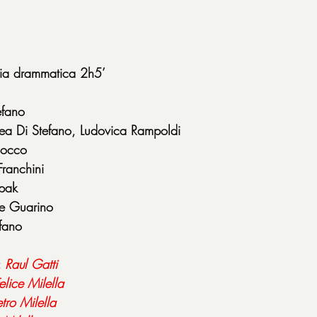
ia drammatica 2h5’
efano
ea Di Stefano, Ludovica Rampoldi
Cocco
ranchini
zpak
ne Guarino
fano
 
Raul
Gatti
elice
Milella
etro
Milella