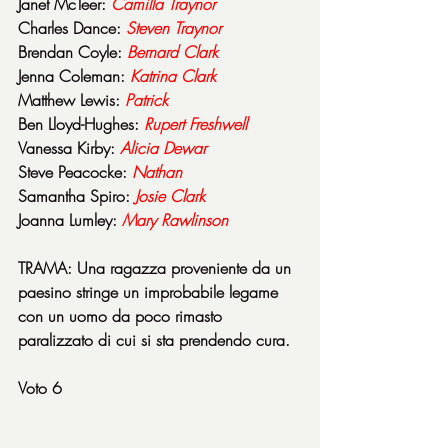
Janet McTeer: 
Camilla Traynor
Charles Dance: 
Steven Traynor
Brendan Coyle: 
Bernard Clark
Jenna Coleman: 
Katrina Clark
Matthew Lewis: 
Patrick
Ben Lloyd-Hughes: 
Rupert Freshwell
Vanessa Kirby: 
Alicia Dewar
Steve Peacocke: 
Nathan
Samantha Spiro: 
Josie Clark
Joanna Lumley: 
Mary Rawlinson
TRAMA: Una ragazza proveniente da un 
paesino stringe un improbabile legame 
con un uomo da poco rimasto 
paralizzato di cui si sta prendendo cura.
Voto 6