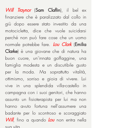
Will Traynor
 (
Sam Claflin
), il bel ex 
finanziere che è paralizzato dal collo in 
giù dopo essere stato investito da una 
motocicletta, dice che vuole suicidarsi 
perché non può fare cose che un uomo 
normale potrebbe fare. 
Lou Clark
 (
Emilia 
Clarke
) è una giovane che di natura ha 
buon cuore, un’innata goffaggine, una 
famiglia modesta e un discutibile gusto 
per la moda. Ma soprattutto vitalità, 
ottimismo, sorriso e gioia di vivere. Lui 
vive in una splendida villa-castello in 
campagna con i suoi genitori, che hanno 
assunto un fisioterapista per lui ma non 
hanno avuto fortuna nell'assumere una 
badante per lo scontroso e scoraggiato 
Will
, fino a quando 
Lou
 non entra nella 
sua vita.