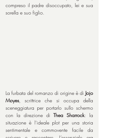
compreso il padre disoccupato, lei e sua 
sorella e suo figlio.
La furbata del romanzo di origine è di 
Jojo 
Moyes
, scrittrice che si occupa della 
sceneggiatura per portarlo sullo schermo 
con la direzione di 
Thea Sharrock
: la 
situazione è l’ideale plot per una storia 
sentimentale e commovente facile da 
scrivere e raccontare. L’essenziale era 