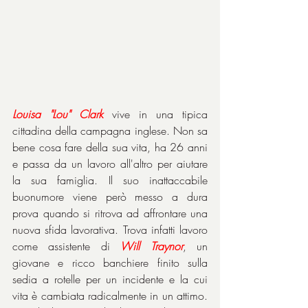
Louisa "Lou" Clark
vive in una tipica 
cittadina della campagna inglese. Non sa 
bene cosa fare della sua vita, ha 26 anni 
e passa da un lavoro all'altro per aiutare 
la sua famiglia. Il suo inattaccabile 
buonumore viene però messo a dura 
prova quando si ritrova ad affrontare una 
nuova sfida lavorativa. Trova infatti lavoro 
come assistente di 
Will Traynor
, un 
giovane e ricco banchiere finito sulla 
sedia a rotelle per un incidente e la cui 
vita è cambiata radicalmente in un attimo. 