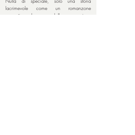
Nulla di speciale, solo una storia 
lacrimevole come un romanzone 
romantico, che passa dalla compassione 
all’amore come facile conseguenza, 
senza far male a nessuno e senza 
piombare nel patetico. Solo per 
intrattenere con i sentimenti di cui è piena 
la strada del cinema sentimentale.
I due protagonisti sono giusti (ma 