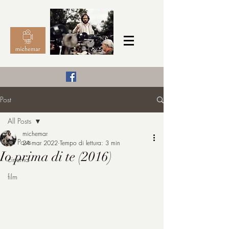
Il Cinema secondo me,
Post
michemar
All Posts
cinefilo da bambino
michemar
All Posts
24 mar 2022
Tempo di lettura: 3 min
Io prima di te (2016)
cinema
film