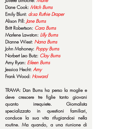
Juliette Binoche: 
Marie
Dane Cook: 
Mitch
Burns
Emily Blunt: 
dr.sa
 Ruthie Draper
Alison Pill: 
Jane
Burns
Britt Robertson: 
Cara
Burns
Marlene Lawston: 
Lilly
Burns
Dianne Wiest: 
Nana
Burns
John Mahoney: 
Poppy
Burns
Norbert Leo Butz: 
Clay
Burns
Amy Ryan: 
Eileen
Burns
Jessica Hecht: 
Amy
Frank Wood: 
Howard
TRAMA: Dan Burns ha perso la moglie e 
deve crescere tre figlie tanto giovani 
quanto irrequiete. Giornalista 
specializzato in questioni familiari, 
conduce la sua vita rifugiandosi nella 
routine. Ma quando, a una riunione di 