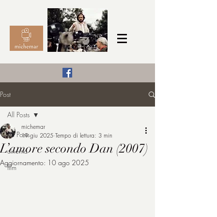
Il Cinema secondo me,
Post
michemar
All Posts
cinefilo da bambino
michemar
All Posts
19 giu 2025
Tempo di lettura: 3 min
L’amore secondo Dan (2007)
cinema
Aggiornamento:
10 ago 2025
film