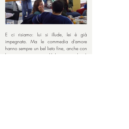
E ci risiamo: lui si illude, lei è già 
impegnata. Ma le commedia d’amore 
hanno sempre un bel lieto fine, anche con 
la sorpresa imprevedibile: con chi è 
impegnata la bella Marie? Immaginiamo 
la faccia di Steve Carell quando ne viene 
a conoscenza, e che reazioni ha l’altro 
quando intuisce cosa stava succedendo.