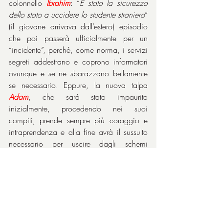
colonnello 
Ibrahim
: “
È stata la sicurezza 
dello stato a uccidere lo studente straniero
” 
(il giovane arrivava dall’estero) episodio 
che poi passerà ufficialmente per un 
“incidente”, perché, come norma, i servizi 
segreti addestrano e coprono informatori 
ovunque e se ne sbarazzano bellamente 
se necessario. Eppure, la nuova talpa 
Adam
, che sarà stato impaurito 
inizialmente, procedendo nei suoi 
compiti, prende sempre più coraggio e 
intraprendenza e alla fine avrà il sussulto 
necessario per uscire dagli schemi 
preposti.