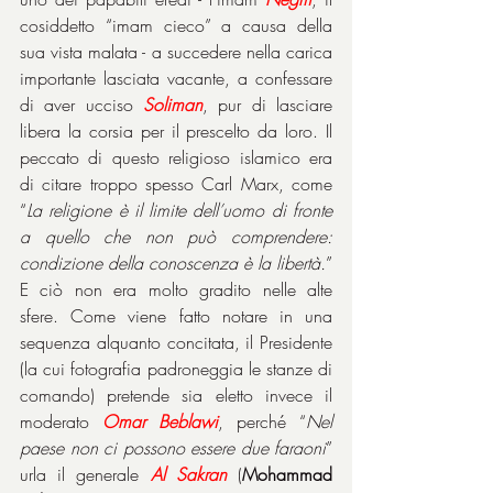
cosiddetto “imam cieco” a causa della 
sua vista malata - a succedere nella carica 
importante lasciata vacante, a confessare 
di aver ucciso 
Soliman
, pur di lasciare 
libera la corsia per il prescelto da loro. Il 
peccato di questo religioso islamico era 
di citare troppo spesso Carl Marx, come 
“
La religione è il limite dell’uomo di fronte 
a quello che non può comprendere: 
condizione della conoscenza è la libertà.
” 
E ciò non era molto gradito nelle alte 
sfere. Come viene fatto notare in una 
sequenza alquanto concitata, il Presidente 
(la cui fotografia padroneggia le stanze di 
comando) pretende sia eletto invece il 
moderato 
Omar Beblawi
, perché “
Nel 
paese non ci possono essere due faraoni
” 
urla il generale 
Al Sakran
 (
Mohammad 