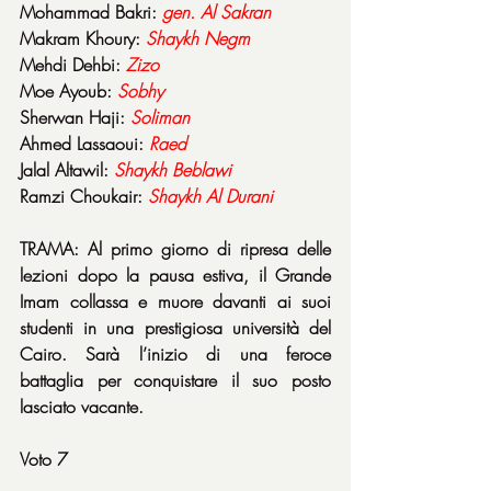
Mohammad Bakri: 
gen. Al Sakran
Makram Khoury: 
Shaykh Negm
Mehdi Dehbi: 
Zizo
Moe Ayoub: 
Sobhy
Sherwan Haji: 
Soliman
Ahmed Lassaoui: 
Raed
Jalal Altawil: 
Shaykh Beblawi
Ramzi Choukair: 
Shaykh Al Durani
TRAMA: Al primo giorno di ripresa delle 
lezioni dopo la pausa estiva, il Grande 
Imam collassa e muore davanti ai suoi 
studenti in una prestigiosa università del 
Cairo. Sarà l’inizio di una feroce 
battaglia per conquistare il suo posto 
lasciato vacante.
Voto 7