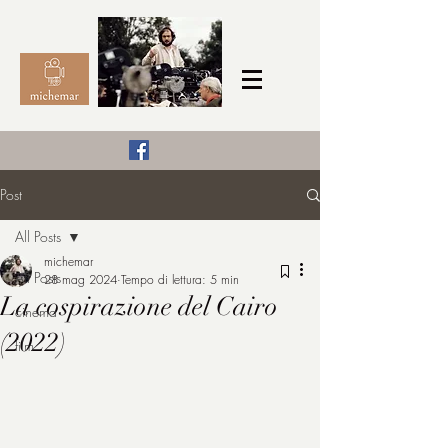
Il Cinema secondo me,
Post
michemar
All Posts
cinefilo da bambino
michemar
All Posts
28 mag 2024
Tempo di lettura: 5 min
La cospirazione del Cairo
cinema
(2022)
film