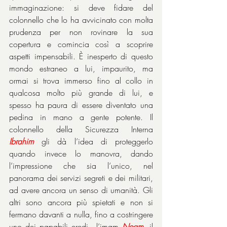
immaginazione: si deve fidare del 
colonnello che lo ha avvicinato con molta 
prudenza per non rovinare la sua 
copertura e comincia così a scoprire 
aspetti impensabili. È inesperto di questo 
mondo estraneo a lui, impaurito, ma 
ormai si trova immerso fino al collo in 
qualcosa molto più grande di lui, e 
spesso ha paura di essere diventato una 
pedina in mano a gente potente. Il 
colonnello della Sicurezza Interna 
Ibrahim
 gli dà l’idea di proteggerlo 
quando invece lo manovra, dando 
l’impressione che sia l’unico, nel 
panorama dei servizi segreti e dei militari, 
ad avere ancora un senso di umanità. Gli 
altri sono ancora più spietati e non si 
fermano davanti a nulla, fino a costringere 
uno dei papabili eredi - l’imam 
Negm
, il 