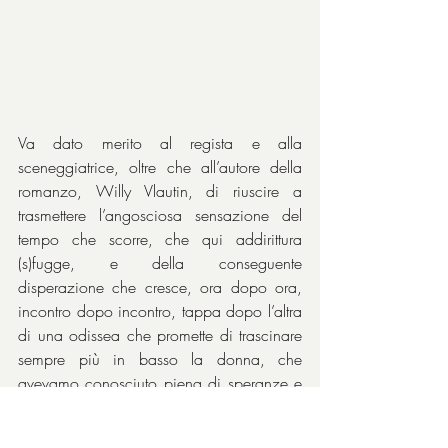
Va dato merito al regista e alla 
sceneggiatrice, oltre che all’autore della 
romanzo, Willy Vlautin, di riuscire a 
trasmettere l’angosciosa sensazione del 
tempo che scorre, che qui addirittura 
(s)fugge, e della conseguente 
disperazione che cresce, ora dopo ora, 
incontro dopo incontro, tappa dopo l’altra 
di una odissea che promette di trascinare 
sempre più in basso la donna, che 
avevamo conosciuto piena di speranze e 
pronta a salvare la propria famiglia dal 
cataclisma economico abbattutosi sulla 