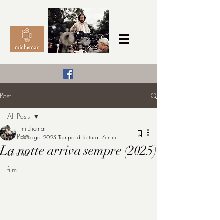
Il Cinema secondo me,
Post
michemar
All Posts
cinefilo da bambino
michemar
All Posts
17 ago 2025
Tempo di lettura: 6 min
La notte arriva sempre (2025)
cinema
film