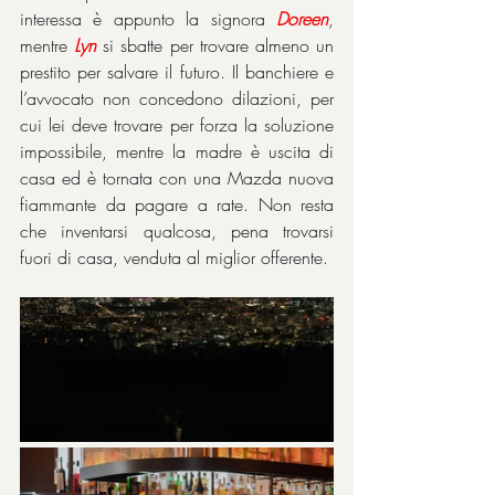
interessa è appunto la signora 
Doreen
, 
mentre 
Lyn
 si sbatte per trovare almeno un 
prestito per salvare il futuro. Il banchiere e 
l’avvocato non concedono dilazioni, per 
cui lei deve trovare per forza la soluzione 
impossibile, mentre la madre è uscita di 
casa ed è tornata con una Mazda nuova 
fiammante da pagare a rate. Non resta 
che inventarsi qualcosa, pena trovarsi 
fuori di casa, venduta al miglior offerente.