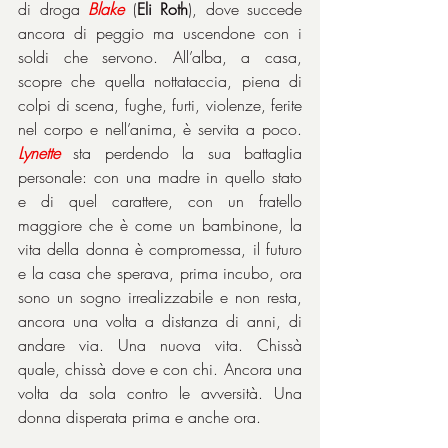
di droga 
Blake
 (
Eli Roth
), dove succede 
ancora di peggio ma uscendone con i 
soldi che servono. All’alba, a casa, 
scopre che quella nottataccia, piena di 
colpi di scena, fughe, furti, violenze, ferite 
nel corpo e nell’anima, è servita a poco. 
Lynette
 sta perdendo la sua battaglia 
personale: con una madre in quello stato 
e di quel carattere, con un fratello 
maggiore che è come un bambinone, la 
vita della donna è compromessa, il futuro 
e la casa che sperava, prima incubo, ora 
sono un sogno irrealizzabile e non resta, 
ancora una volta a distanza di anni, di 
andare via. Una nuova vita. Chissà 
quale, chissà dove e con chi. Ancora una 
volta da sola contro le avversità. Una 
donna disperata prima e anche ora.