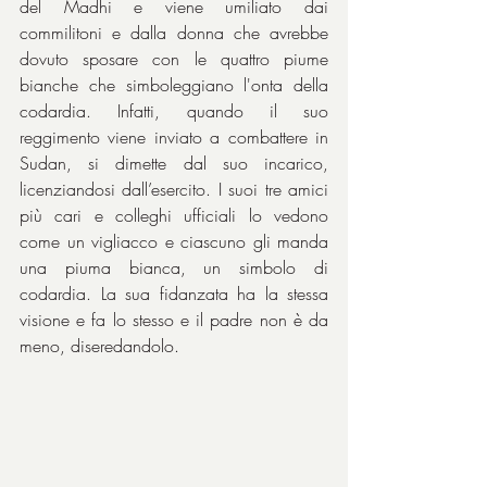
del Madhi e viene umiliato dai 
commilitoni e dalla donna che avrebbe 
dovuto sposare con le quattro piume 
bianche che simboleggiano l'onta della 
codardia. Infatti, quando il suo 
reggimento viene inviato a combattere in 
Sudan, si dimette dal suo incarico, 
licenziandosi dall’esercito. I suoi tre amici 
più cari e colleghi ufficiali lo vedono 
come un vigliacco e ciascuno gli manda 
una piuma bianca, un simbolo di 
codardia. La sua fidanzata ha la stessa 
visione e fa lo stesso e il padre non è da 
meno, diseredandolo.