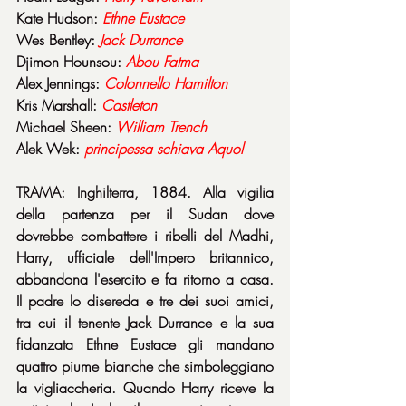
Kate Hudson: 
Ethne Eustace
Wes Bentley: 
Jack Durrance
Djimon Hounsou: 
Abou Fatma
Alex Jennings: 
Colonnello Hamilton
Kris Marshall: 
Castleton
Michael Sheen: 
William Trench
Alek Wek: 
principessa schiava Aquol
TRAMA: Inghilterra, 1884. Alla vigilia 
della partenza per il Sudan dove 
dovrebbe combattere i ribelli del Madhi, 
Harry, ufficiale dell'Impero britannico, 
abbandona l'esercito e fa ritorno a casa. 
Il padre lo disereda e tre dei suoi amici, 
tra cui il tenente Jack Durrance e la sua 
fidanzata Ethne Eustace gli mandano 
quattro piume bianche che simboleggiano 
la vigliaccheria. Quando Harry riceve la 