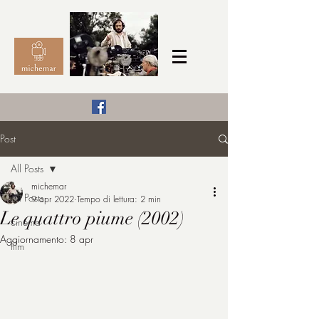
Il Cinema secondo me,
Post
michemar
All Posts
cinefilo da bambino
michemar
All Posts
9 apr 2022
Tempo di lettura: 2 min
Le quattro piume (2002)
cinema
Aggiornamento:
8 apr
film