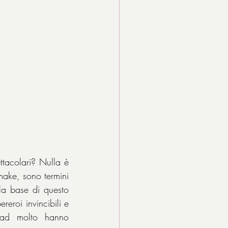
tacolari? Nulla è 
ake, sono termini 
a base di questo 
eroi invincibili e 
oad molto hanno 