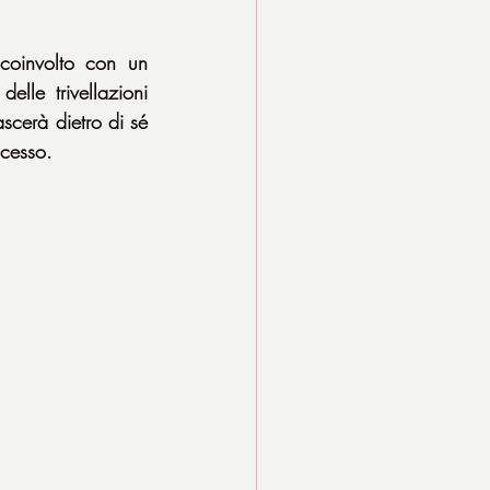
oinvolto con un 
lle trivellazioni 
scerà dietro di sé 
ccesso.