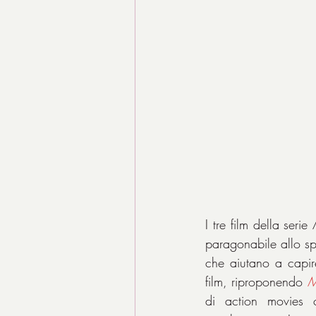
I tre film della serie 
paragonabile allo s
che aiutano a capir
film, riproponendo 
M
di action movies 