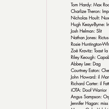
Tom Hardy: Max Roc
Charlize Theron: Impe
Nicholas Hoult: Nux
Hugh Keays-Byrne: I
Josh Helman: Slit
Nathan Jones: Rictus
Rosie Huntington-Wh
Zoë Kravitz: Toast la
Riley Keough: Capa
Abbey Lee: Dag
Courtney Eaton: Chee
John Howard: il Ma
Richard Carter: il Fat
iOTA: Doof Warrior
Angus Sampson: Or
Jennifer Hagan: mis