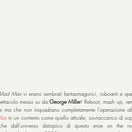
Mad Max
 vi erano sembrati fantasmagorici, roboanti e spet
pettacolo messo su da 
George Miller
! Reboot, mash up, rem
e ma che non inquadrano completamente l'operazione all
ax
in un contesto come quello attuale, sovraccarico di super
che dall'universo distopico di questo eroe on the r