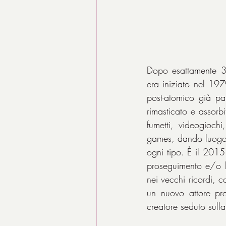
Dopo esattamente 30
era iniziato nel 19
post-atomico già pa
rimasticato e assorbi
fumetti, videogiochi
games, dando luogo a
ogni tipo. È il 2015
proseguimento e/o l
nei vecchi ricordi, c
un nuovo attore pro
creatore seduto sulla