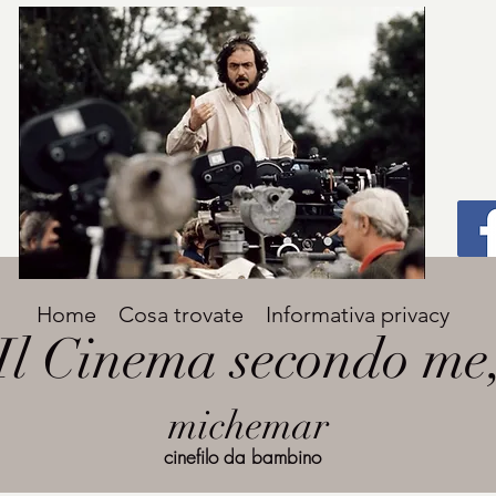
Titolo
Home
Cosa trovate
Informativa privacy
Avenir Light una delle font preferite dai
Il Cinema secondo me
designer. Facile da leggere, viene
grande
utilizzata per titoli e paragrafi.
michemar
cinefilo da bambino