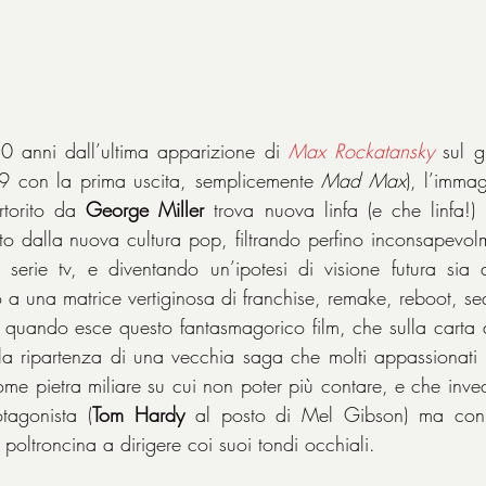
 anni dall’ultima apparizione di 
Max Rockatansky
 sul g
79 con la prima uscita, semplicemente 
Mad Max
), l’imma
rtorito da 
George Miller
 trova nuova linfa (e che linfa!) 
to dalla nuova cultura pop, filtrando perfino inconsapevolme
, serie tv, e diventando un’ipotesi di visione futura sia
 una matrice vertiginosa di franchise, remake, reboot, sequ
 quando esce questo fantasmagorico film, che sulla carta d
a ripartenza di una vecchia saga che molti appassionati 
ome pietra miliare su cui non poter più contare, e che inve
tagonista (
Tom Hardy
 al posto di Mel Gibson) ma con l
 poltroncina a dirigere coi suoi tondi occhiali.