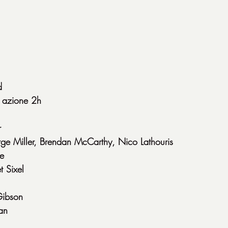
d
 azione 2h
r
ge Miller, Brendan McCarthy, Nico Lathouris
le
 Sixel
Gibson
an