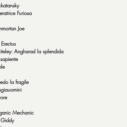
katansky
ratrice Furiosa
mmortan Joe
 Erectus
iteley: Angharad la splendida
 sapiente
ble
do la fragile
ngiauomini
tore
ganic Mechanic
s Giddy