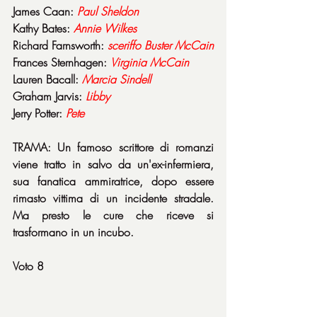
James Caan: 
Paul Sheldon
Kathy Bates: 
Annie Wilkes
Richard Farnsworth: 
sceriffo Buster McCain
Frances Sternhagen: 
Virginia McCain
Lauren Bacall: 
Marcia Sindell
Graham Jarvis: 
Libby
Jerry Potter: 
Pete
TRAMA: Un famoso scrittore di romanzi 
viene tratto in salvo da un'ex-infermiera, 
sua fanatica ammiratrice, dopo essere 
rimasto vittima di un incidente stradale. 
Ma presto le cure che riceve si 
trasformano in un incubo.
Voto 8