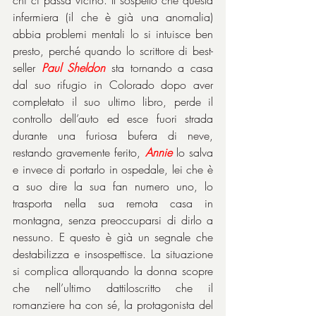
chi ci passa vicino. Il sospetto che questa 
infermiera (il che è già una anomalia) 
abbia problemi mentali lo si intuisce ben 
presto, perché quando ‎lo scrittore di best-
seller 
Paul Sheldon
 sta tornando a casa 
dal suo rifugio in Colorado dopo aver 
completato il suo ultimo libro, perde il 
controllo dell’auto ed esce fuori strada 
durante una furiosa bufera di neve, 
restando gravemente ferito, 
Annie
 lo salva 
e invece di portarlo in ospedale, lei che è 
a suo dire la sua fan numero uno, lo 
trasporta nella sua remota casa in 
montagna, senza preoccuparsi di dirlo a 
nessuno. E questo è già un segnale che 
destabilizza e insospettisce. La situazione 
si complica allorquando la donna scopre 
che nell’ultimo dattiloscritto che il 
romanziere ha con sé, la protagonista del 