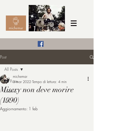
Il Cinema secondo me,
Post
michemar
All Posts
cinefilo da bambino
michemar
All Posts
3 mar 2022
Tempo di lettura: 4 min
Misery non deve morire
cinema
(1990)
film
Aggiornamento:
1 feb