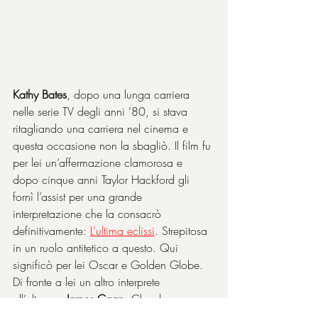
Kathy Bates
, dopo una lunga carriera 
nelle serie TV degli anni ’80, si stava 
ritagliando una carriera nel cinema e 
questa occasione non la sbagliò. Il film fu 
per lei un’affermazione clamorosa e 
dopo cinque anni Taylor Hackford gli 
fornì l’assist per una grande 
interpretazione che la consacrò 
definitivamente: 
L’ultima eclissi
. Strepitosa 
in un ruolo antitetico a questo. Qui 
significò per lei Oscar e Golden Globe. 
Di fronte a lei un altro interprete 
all’altezza, 
James Caan
. Che doveva 
essere, immagino, il pezzo forte del film, 