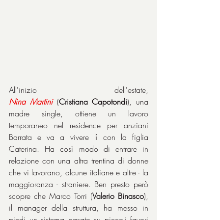
All'inizio dell'estate, 
Nina
Martini
 (
Cristiana Capotondi
), una 
madre single, ottiene un lavoro 
temporaneo nel residence per anziani 
Barrata e va a vivere lì con la figlia 
Caterina. Ha così modo di entrare in 
relazione con una altra trentina di donne 
che vi lavorano, alcune italiane e altre - la 
maggioranza - straniere. Ben presto però 
scopre che Marco Torri (
Valerio Binasco
), 
il manager della struttura, ha messo in 
piedi un sistema basato su piccoli favori 