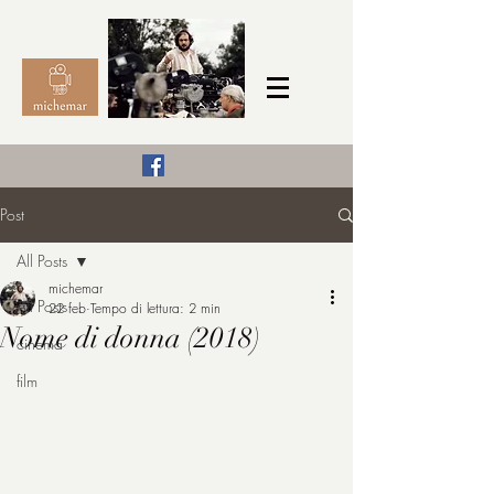
Il Cinema secondo me,
Post
michemar
All Posts
cinefilo da bambino
michemar
All Posts
22 feb
Tempo di lettura: 2 min
Nome di donna (2018)
cinema
film