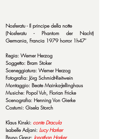
Nosferatu - Il principe della notte
(Nosferatu - Phantom der Nacht) 
Germania, Francia 1979 horror 1h47’
Regia: Werner Herzog
Soggetto: Bram Stoker
Sceneggiatura: Werner Herzog
Fotografia: Jörg Schmidt-Reitwein
Montaggio: Beate Mainka-Jellinghaus
Musiche: Popol Vuh, Florian Fricke
Scenografia: Henning Von Gierke
Costumi: Gisela Storch
Klaus Kinski: 
conte
Dracula
Isabelle Adjani: 
Lucy
Harker
Bruno Ganz: 
Jonathan
Harker