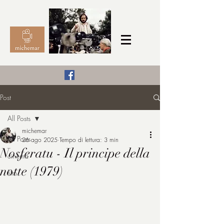
Il Cinema secondo me,
Post
michemar
All Posts
cinefilo da bambino
michemar
All Posts
26 ago 2025
Tempo di lettura: 3 min
Nosferatu - Il principe della
cinema
notte (1979)
film