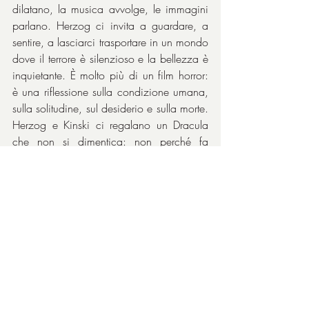
dilatano, la musica avvolge, le immagini 
parlano. Herzog ci invita a guardare, a 
sentire, a lasciarci trasportare in un mondo 
dove il terrore è silenzioso e la bellezza è 
inquietante. È molto più di un film horror: 
è una riflessione sulla condizione umana, 
sulla solitudine, sul desiderio e sulla morte. 
Herzog e Kinski ci regalano un Dracula 
che non si dimentica: non perché fa 
paura (anche in verità), ma perché ci 
somiglia. È un mostro che soffre, ama e 
muore. Come tutti noi.