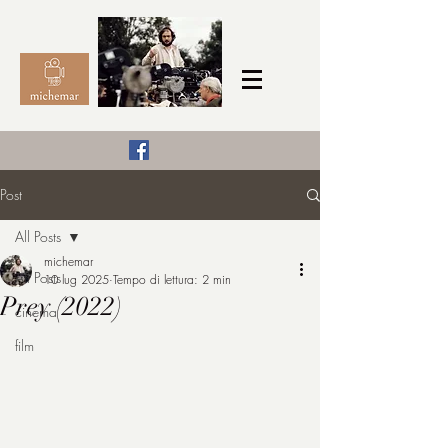
Il Cinema secondo me,
Post
michemar
All Posts
cinefilo da bambino
michemar
All Posts
10 lug 2025
Tempo di lettura: 2 min
Prey (2022)
cinema
film