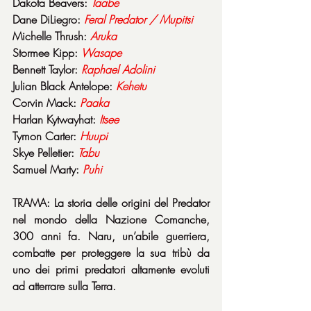
Dakota Beavers: 
Taabe
Dane DiLiegro: 
Feral Predator / Mupitsi
Michelle Thrush: 
Aruka
Stormee Kipp: 
Wasape
Bennett Taylor: 
Raphael
Adolini
Julian Black Antelope: 
Kehetu
Corvin Mack: 
Paaka
Harlan Kytwayhat: 
Itsee
Tymon Carter: 
Huupi
Skye Pelletier: 
Tabu
Samuel Marty: 
Puhi
TRAMA: La storia delle origini del Predator 
nel mondo della Nazione Comanche, 
300 anni fa. Naru, un’abile guerriera, 
combatte per proteggere la sua tribù da 
uno dei primi predatori altamente evoluti 
ad atterrare sulla Terra.