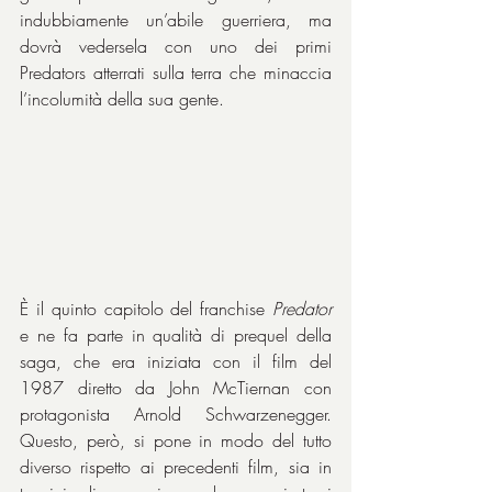
indubbiamente un’abile guerriera, ma 
dovrà vedersela con uno dei primi 
Predators atterrati sulla terra che minaccia 
l’incolumità della sua gente.
È il quinto capitolo del franchise 
Predator
e ne fa parte in qualità di prequel della 
saga, che era iniziata con il film del 
1987 diretto da John McTiernan con 
protagonista Arnold Schwarzenegger. 
Questo, però, si pone in modo del tutto 
diverso rispetto ai precedenti film, sia in 