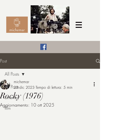
Il Cinema secondo me,
Post
michemar
All Posts
cinefilo da bambino
michemar
All Posts
23 dic 2023
Tempo di lettura: 5 min
Rocky (1976)
cinema
Aggiornamento:
10 ott 2025
film