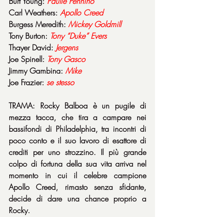
Burt Young: 
Paulie Pennino
Carl Weathers: 
Apollo Creed
Burgess Meredith: 
Mickey Goldmill
Tony Burton: 
Tony “Duke” Evers
Thayer David: 
Jergens
Joe Spinell: 
Tony Gasco
Jimmy Gambina: 
Mike
Joe Frazier: 
se stesso
TRAMA: Rocky Balboa è un pugile di 
mezza tacca, che tira a campare nei 
bassifondi di Philadelphia, tra incontri di 
poco conto e il suo lavoro di esattore di 
crediti per uno strozzino. Il più grande 
colpo di fortuna della sua vita arriva nel 
momento in cui il celebre campione 
Apollo Creed, rimasto senza sfidante, 
decide di dare una chance proprio a 
Rocky.