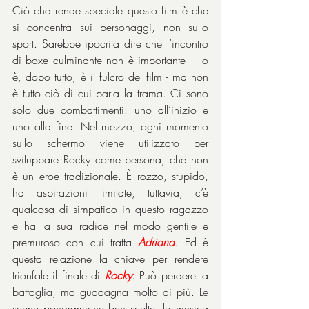
Ciò che rende speciale questo film è che 
si concentra sui personaggi, non sullo 
sport. Sarebbe ipocrita dire che l’incontro 
di boxe culminante non è importante – lo 
è, dopo tutto, è il fulcro del film - ma non 
è tutto ciò di cui parla la trama. Ci sono 
solo due combattimenti: uno all’inizio e 
uno alla fine. Nel mezzo, ogni momento 
sullo schermo viene utilizzato per 
sviluppare Rocky come persona, che non 
è un eroe tradizionale. È rozzo, stupido, 
ha aspirazioni limitate, tuttavia, c’è 
qualcosa di simpatico in questo ragazzo 
e ha la sua radice nel modo gentile e 
premuroso con cui tratta 
Adriana
. Ed è 
questa relazione la chiave per rendere 
trionfale il finale di 
Rocky
. Può perdere la 
battaglia, ma guadagna molto di più. Le 
scene panoramiche ben scelte, la musica 