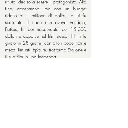
rifiutò, deciso a essere il protagonista. Alla 
fine, accettarono, ma con un budget 
ridotto di 1 milione di dollari, e lui fu 
scritturato. Il cane che aveva venduto, 
Butkus, fu poi riacquistato per 15.000 
dollari e apparve nel film stesso. Il film fu 
girato in 28 giorni, con attori poco noti e 
mezzi limitati. Eppure, trasformò Stallone e 
il suo film in una leggenda.
Le curiosità.