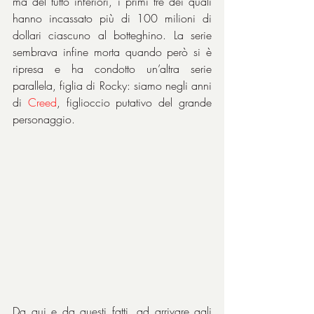
ma del tutto inferiori, i primi tre dei quali 
hanno incassato più di 100 milioni di 
dollari ciascuno al botteghino. La serie 
sembrava infine morta quando però si è 
ripresa e ha condotto un’altra serie 
parallela, figlia di Rocky: siamo negli anni 
di 
Creed
, figlioccio putativo del grande 
personaggio.
Da qui e da questi fatti, ad arrivare agli 