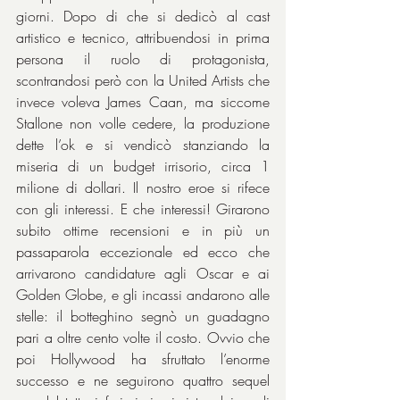
giorni. Dopo di che si dedicò al cast 
artistico e tecnico, attribuendosi in prima 
persona il ruolo di protagonista, 
scontrandosi però con la United Artists che 
invece voleva James Caan, ma siccome 
Stallone non volle cedere, la produzione 
dette l’ok e si vendicò stanziando la 
miseria di un budget irrisorio, circa 1 
milione di dollari. Il nostro eroe si rifece 
con gli interessi. E che interessi! Girarono 
subito ottime recensioni e in più un 
passaparola eccezionale ed ecco che 
arrivarono candidature agli Oscar e ai 
Golden Globe, e gli incassi andarono alle 
stelle: il botteghino segnò un guadagno 
pari a oltre cento volte il costo. Ovvio che 
poi Hollywood ha sfruttato l’enorme 
successo e ne seguirono quattro sequel 