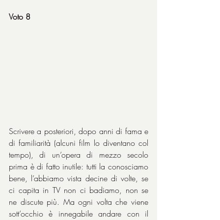
Voto 8
Scrivere a posteriori, dopo anni di fama e 
di familiarità (alcuni film lo diventano col 
tempo), di un’opera di mezzo secolo 
prima è di fatto inutile: tutti la conosciamo 
bene, l’abbiamo vista decine di volte, se 
ci capita in TV non ci badiamo, non se 
ne discute più. Ma ogni volta che viene 
sott’occhio è innegabile andare con il 