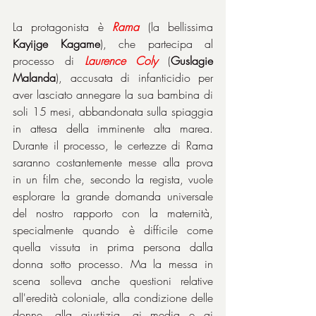
La protagonista è 
Rama
 (la bellissima 
Kayijge Kagame
), che partecipa al 
processo di 
Laurence
Coly
 (
Guslagie 
Malanda
), accusata di infanticidio per 
aver lasciato annegare la sua bambina di 
soli 15 mesi, abbandonata sulla spiaggia 
in attesa della imminente alta marea. 
Durante il processo, le certezze di Rama 
saranno costantemente messe alla prova 
in un film che, secondo la regista, vuole 
esplorare la grande domanda universale 
del nostro rapporto con la maternità, 
specialmente quando è difficile come 
quella vissuta in prima persona dalla 
donna sotto processo. Ma la messa in 
scena solleva anche questioni relative 
all'eredità coloniale, alla condizione delle 
donne, alla giustizia, ai media e ai 