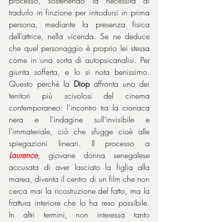
processo, sostenendo la necessità di 
tradurlo in finzione per introdursi in prima 
persona, mediante la presenza fisica 
dell’attrice, nella vicenda. Se ne deduce 
che quel personaggio è proprio lei stessa 
come in una sorta di autopsicanalisi. Per 
giunta sofferta, e lo si nota benissimo. 
Questo perché la 
Diop
 affronta uno dei 
territori più scivolosi del cinema 
contemporaneo: l’incontro tra la cronaca 
nera e l’indagine sull’invisibile e 
l’immateriale, ciò che sfugge cioè alle 
spiegazioni lineari. Il processo a 
Laurence
, giovane donna senegalese 
accusata di aver lasciato la figlia alla 
marea, diventa il centro di un film che non 
cerca mai la ricostruzione del fatto, ma la 
frattura interiore che lo ha reso possibile. 
In altri termini, non interessa tanto 