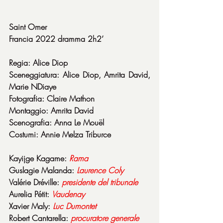
Saint Omer
Francia 2022 dramma 2h2’
Regia: Alice Diop
Sceneggiatura: Alice Diop, Amrita David, 
Marie NDiaye
Fotografia: Claire Mathon
Montaggio: Amrita David
Scenografia: Anna Le Mouël
Costumi: Annie Melza Triburce
Kayijge Kagame: 
Rama
Guslagie Malanda: 
Laurence
Coly
Valérie Dréville: 
presidente
del
tribunale
Aurelia Pétit: 
Vaudenay
Xavier Maly: 
Luc
Dumontet
Robert Cantarella: 
procuratore
generale