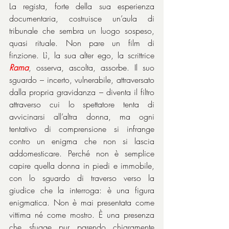
La regista, forte della sua esperienza 
documentaria, costruisce un’aula di 
tribunale che sembra un luogo sospeso, 
quasi rituale. Non pare un film di 
finzione. Lì, la sua alter ego, la scrittrice 
Rama
, osserva, ascolta, assorbe. Il suo 
sguardo – incerto, vulnerabile, attraversato 
dalla propria gravidanza – diventa il filtro 
attraverso cui lo spettatore tenta di 
avvicinarsi all’altra donna, ma ogni 
tentativo di comprensione si infrange 
contro un enigma che non si lascia 
addomesticare. Perché non è semplice 
capire quella donna in piedi e immobile, 
con lo sguardo di traverso verso la 
giudice che la interroga: è una figura 
enigmatica. Non è mai presentata come 
vittima né come mostro. È una presenza 
che sfugge pur parendo chiaramente 