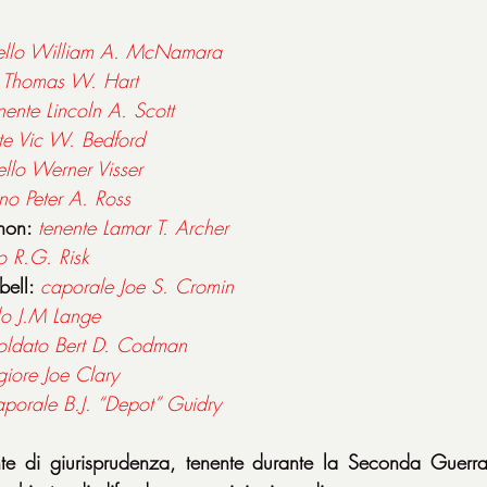
ello William A. McNamara
e Thomas W. Hart
nente Lincoln A. Scott
te Vic W. Bedford
llo Werner Visser
no Peter A. Ross
non: 
tenente Lamar T. Archer
o R.G. Risk
ell: 
caporale Joe S. Cromin
lo J.M Lange
oldato Bert D. Codman
iore Joe Clary
aporale B.J. “Depot” Guidry
e di giurisprudenza, tenente durante la Seconda Guerra