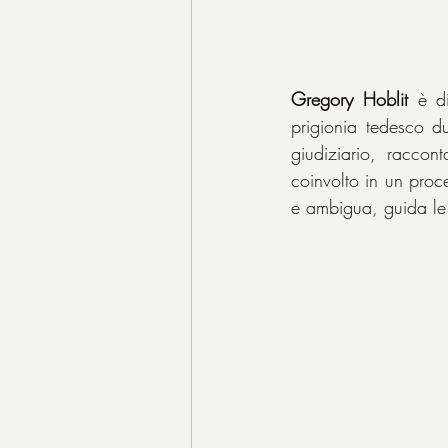
Gregory Hoblit
 è d
prigionia tedesco d
giudiziario, raccon
coinvolto in un proces
e ambigua, guida le