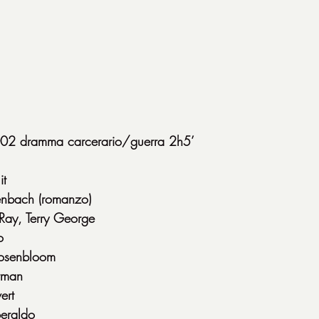
002 dramma carcerario/guerra 2h5’
it
enbach (romanzo)
 Ray, Terry George
o
osenbloom
tman
ert
Beraldo