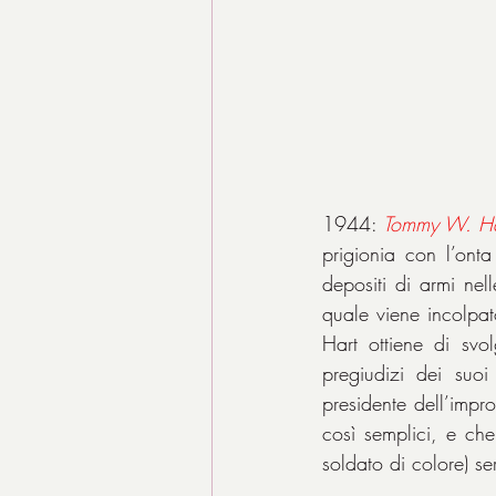
1944: 
Tommy W. Ha
prigionia con l’onta 
depositi di armi nel
quale viene incolpat
Hart ottiene di svo
pregiudizi dei suoi
presidente dell’impr
così semplici, e che
soldato di colore) s