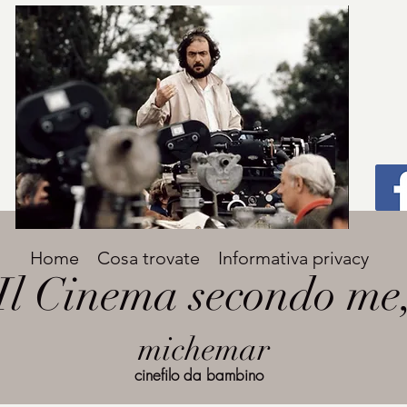
Titolo
Home
Cosa trovate
Informativa privacy
Avenir Light una delle font preferite dai
Il Cinema secondo me
designer. Facile da leggere, viene
grande
utilizzata per titoli e paragrafi.
michemar
cinefilo da bambino