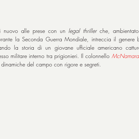
i nuovo alle prese con un 
legal thriller
 che, ambientato
urante la Seconda Guerra Mondiale, intreccia il genere be
tando la storia di un giovane ufficiale americano cattura
so militare interno tra prigionieri. Il colonnello 
McNamara
 dinamiche del campo con rigore e segreti.