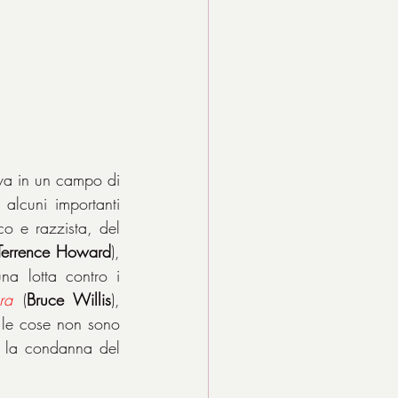
iva in un campo di 
 alcuni importanti 
o e razzista, del 
Terrence Howard
), 
a lotta contro i 
ra
 (
Bruce Willis
), 
le cose non sono 
n la condanna del 