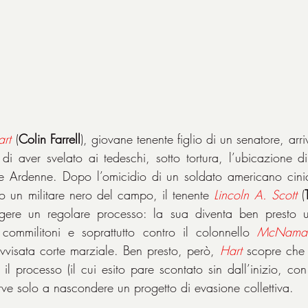
rt
 (
Colin Farrell
), giovane tenente figlio di un senatore, arr
di aver svelato ai tedeschi, sotto tortura, l’ubicazione di
le Ardenne. Dopo l’omicidio di un soldato americano cinic
o un militare nero del campo, il tenente 
Lincoln A. Scott
 (
lgere un regolare processo: la sua diventa ben presto un
 commilitoni e soprattutto contro il colonnello 
McNama
ovvisata corte marziale. Ben presto, però, 
Hart
scopre che 
 il processo (il cui esito pare scontato sin dall’inizio, co
erve solo a nascondere un progetto di evasione collettiva.