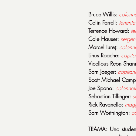
Bruce Willis: 
colonn
Colin Farrell: 
tenent
Terrence Howard: 
te
Cole Hauser: 
sergen
Marcel Iureș: 
colonne
Linus Roache: 
capita
Vicellous Reon Shan
Sam Jaeger: 
capitan
Scott Michael Campb
Joe Spano: 
colonnel
Sebastian Tillinger: 
s
Rick Ravanello: 
magg
Sam Worthington: 
c
TRAMA: Uno student