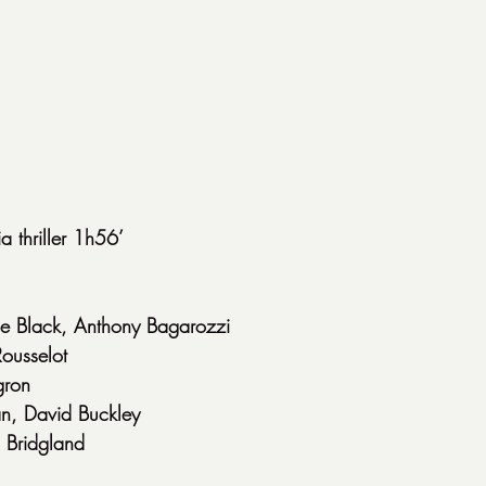
thriller 1h56’
e Black, Anthony Bagarozzi
Rousselot
gron
n, David Buckley
 Bridgland