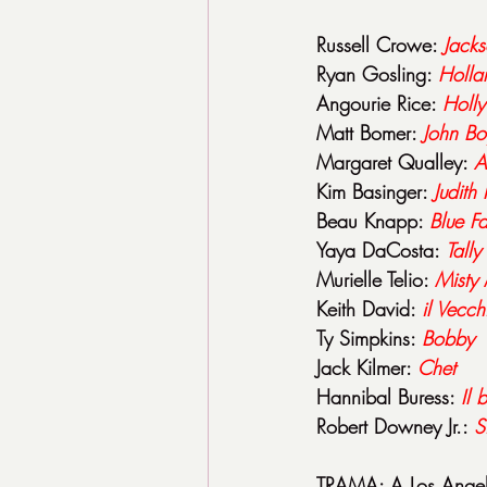
Russell Crowe: 
Jack
Ryan Gosling: 
Holla
Angourie Rice: 
Holly
Matt Bomer: 
John
Bo
Margaret Qualley: 
A
Kim Basinger: 
Judith
Beau Knapp: 
Blue
F
Yaya DaCosta: 
Tally
Murielle Telio: 
Misty
Keith David: 
il Vecc
Ty Simpkins: 
Bobby
Jack Kilmer: 
Chet
Hannibal Buress: 
Il
Robert Downey Jr.: 
S
TRAMA: A Los Angeles