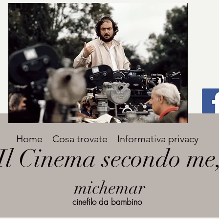
Titolo
Home
Cosa trovate
Informativa privacy
Avenir Light una delle font preferite dai
Il Cinema secondo me
designer. Facile da leggere, viene
grande
utilizzata per titoli e paragrafi.
michemar
cinefilo da bambino