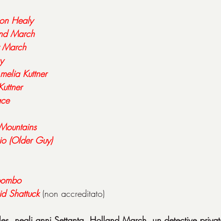
son
Healy
nd
March
March
y
melia
Kuttner
Kuttner
ace
Mountains
hio (Older Guy)
 bombo
id
Shattuck
(non accreditato)
, negli anni Settanta, Holland March, un detective privat