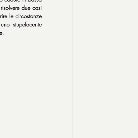
isolvere due casi 
re le circostanze 
uno stupefacente 
e.