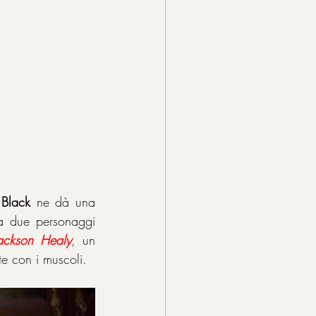
Black
 ne dà una 
a due personaggi 
ackson
Healy
, un 
te con i muscoli.