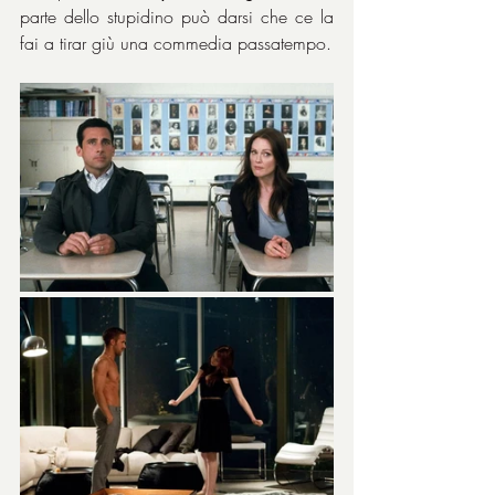
parte dello stupidino può darsi che ce la 
fai a tirar giù una commedia passatempo.