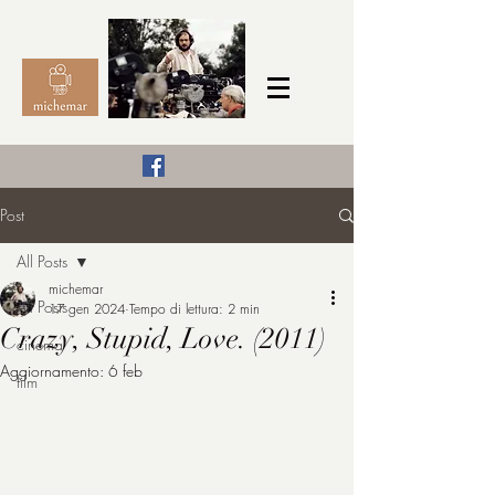
Il Cinema secondo me,
Post
michemar
All Posts
cinefilo da bambino
michemar
All Posts
17 gen 2024
Tempo di lettura: 2 min
Crazy, Stupid, Love. (2011)
cinema
Aggiornamento:
6 feb
film