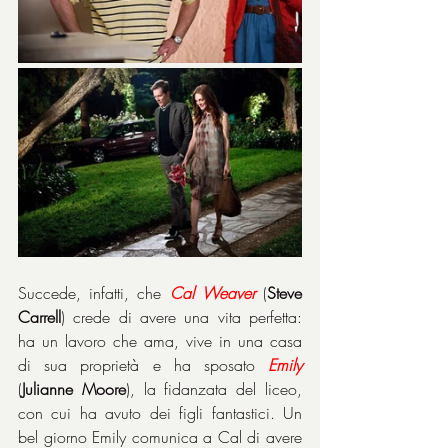
Succede, infatti, che 
Cal Weaver
 (
Steve 
Carrell
) crede di avere una vita perfetta: 
ha un lavoro che ama, vive in una casa 
di sua proprietà e ha sposato 
Emily
(
Julianne Moore
), la fidanzata del liceo, 
con cui ha avuto dei figli fantastici. Un 
bel giorno Emily comunica a Cal di avere 