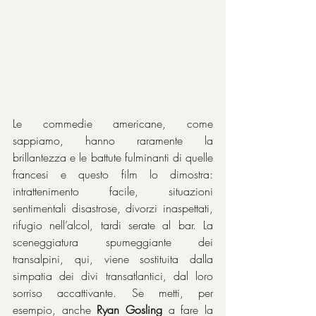
Le commedie americane, come 
sappiamo, hanno raramente la 
brillantezza e le battute fulminanti di quelle 
francesi e questo film lo dimostra: 
intrattenimento facile, situazioni 
sentimentali disastrose, divorzi inaspettati, 
rifugio nell’alcol, tardi serate al bar. La 
sceneggiatura spumeggiante dei 
transalpini, qui, viene sostituita dalla 
simpatia dei divi transatlantici, dal loro 
sorriso accattivante. Se metti, per 
esempio, anche 
Ryan Gosling
 a fare la 