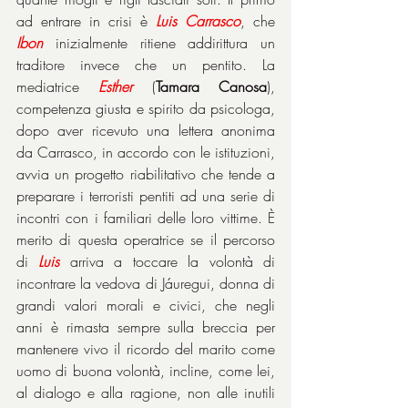
ad entrare in crisi è 
Luis
Carrasco
, che 
Ibon
 inizialmente ritiene addirittura un 
traditore invece che un pentito. La 
mediatrice 
Esther
 (
Tamara Canosa
), 
competenza giusta e spirito da psicologa, 
dopo aver ricevuto una lettera anonima 
da Carrasco, in accordo con le istituzioni, 
avvia un progetto riabilitativo che tende a 
preparare i terroristi pentiti ad una serie di 
incontri con i familiari delle loro vittime. È 
merito di questa operatrice se il percorso 
di 
Luis
 arriva a toccare la volontà di 
incontrare la vedova di Jáuregui, donna di 
grandi valori morali e civici, che negli 
anni è rimasta sempre sulla breccia per 
mantenere vivo il ricordo del marito come 
uomo di buona volontà, incline, come lei, 
al dialogo e alla ragione, non alle inutili 