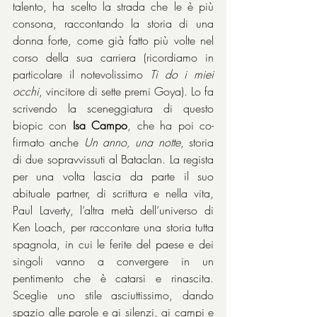
talento, ha scelto la strada che le è più 
consona, raccontando la storia di una 
donna forte, come già fatto più volte nel 
corso della sua carriera (ricordiamo in 
particolare il notevolissimo 
Ti do i miei 
occhi
, vincitore di sette premi Goya). Lo fa 
scrivendo la sceneggiatura di questo 
biopic con 
Isa Campo
, che ha poi co-
firmato anche 
Un anno, una notte
, storia 
di due sopravvissuti al Bataclan. La regista 
per una volta lascia da parte il suo 
abituale partner, di scrittura e nella vita, 
Paul Laverty, l’altra metà dell’universo di 
Ken Loach, per raccontare una storia tutta 
spagnola, in cui le ferite del paese e dei 
singoli vanno a convergere in un 
pentimento che è catarsi e rinascita. 
Sceglie uno stile asciuttissimo, dando 
spazio alle parole e ai silenzi, ai campi e 