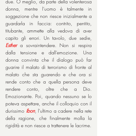
due. O meglio, da parte della volenterosa 
donna, mentre l’uomo è talmente in 
soggezione che non riesce inizialmente a 
guardarla in faccia: contrito, pentito, 
titubante, ammette alla vedova di aver 
capito gli errori. Un tavolo, due sedie, 
Esther
 a sovraintendere. Non si respira 
dalla tensione e dall’emozione. Una 
donna convinta che il dialogo può far 
guarire il malato di terrorismo di fronte al 
malato che sta guarendo e che ora si 
rende conto che a quella persona deve 
rendere conto, oltre che a Dio. 
Emozionante. Poi, quando nessuno se lo 
poteva aspettare, anche il colloquio con il 
durissimo 
Ibon
, l’ultimo a cadere nella rete 
della ragione, che finalmente molla la 
rigidità e non riesce a trattenere le lacrime.