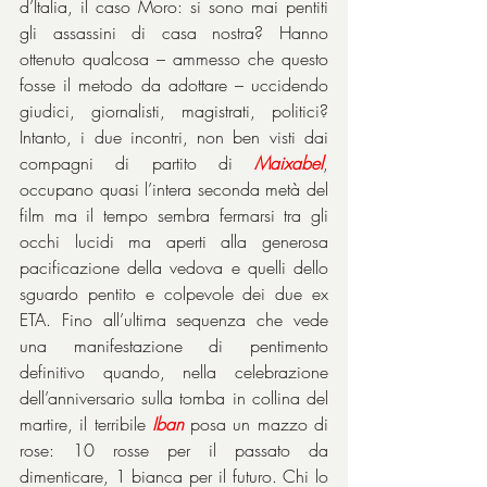
d’Italia, il caso Moro: si sono mai pentiti 
gli assassini di casa nostra? Hanno 
ottenuto qualcosa – ammesso che questo 
fosse il metodo da adottare – uccidendo 
giudici, giornalisti, magistrati, politici? 
Intanto, i due incontri, non ben visti dai 
compagni di partito di 
Maixabel
, 
occupano quasi l’intera seconda metà del 
film ma il tempo sembra fermarsi tra gli 
occhi lucidi ma aperti alla generosa 
pacificazione della vedova e quelli dello 
sguardo pentito e colpevole dei due ex 
ETA. Fino all’ultima sequenza che vede 
una manifestazione di pentimento 
definitivo quando, nella celebrazione 
dell’anniversario sulla tomba in collina del 
martire, il terribile 
Iban
 posa un mazzo di 
rose: 10 rosse per il passato da 
dimenticare, 1 bianca per il futuro. Chi lo 