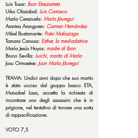
Luis Tosar: 
Ibon
Etxezarreta
Urko Olazabal: 
Luis
Carrasco
María Cerezuela: 
María
Jáuregui
Arantxa Aranguren: 
Carmen
Hernández
Mikel Bustamante: 
Patxi
Makazaga
Tamara Canosa: 
Esther, la mediadatrice
María Jesús Hoyos: 
madre
di
Ibon
Bruno Sevilla: 
Luichi, marito di María
Josu Ormaetxe: 
Juan María Jáuregui
TRAMA: Undici anni dopo che suo marito 
è stato ucciso dal gruppo basco ETA, 
Maixabel Lasa, accetta la richiesta di 
incontrare uno degli assassini che è in 
prigione, nel tentativo di trovare una sorta 
di rappacificazione.
VOTO 7,5