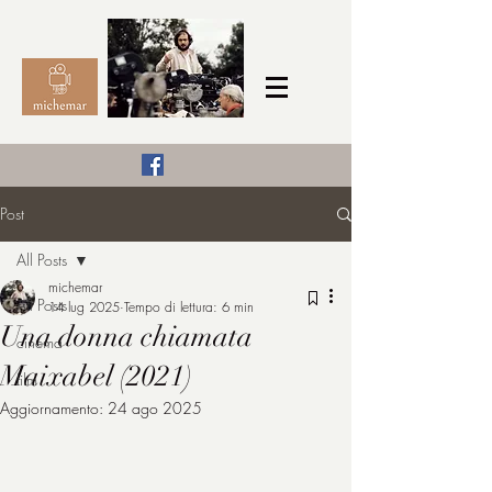
Il Cinema secondo me,
Post
michemar
All Posts
cinefilo da bambino
michemar
All Posts
14 lug 2025
Tempo di lettura: 6 min
Una donna chiamata
cinema
Maixabel (2021)
film
Aggiornamento:
24 ago 2025