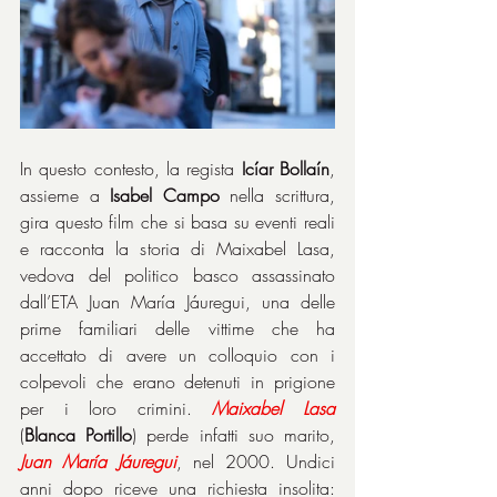
In questo contesto, la regista 
Icíar Bollaín
, 
assieme a 
Isabel Campo
 nella scrittura, 
gira questo film che si basa su eventi reali 
e racconta la storia di Maixabel Lasa, 
vedova del politico basco assassinato 
dall’ETA Juan María Jáuregui, una delle 
prime familiari delle vittime che ha 
accettato di avere un colloquio con i 
colpevoli che erano detenuti in prigione 
per i loro crimini. 
Maixabel
Lasa
(
Blanca
Portillo
) perde infatti suo marito, 
Juan
María
Jáuregui
, nel 2000. Undici 
anni dopo riceve una richiesta insolita: 