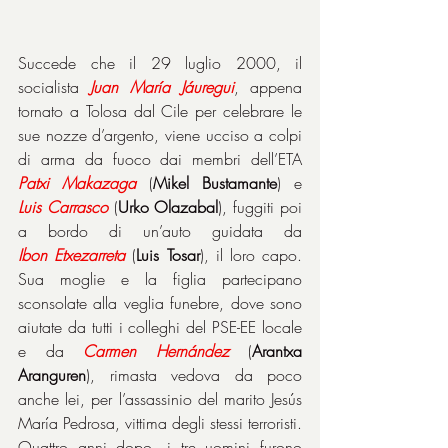
Succede che il 29 luglio 2000, il 
socialista 
Juan
María
Jáuregui
, appena 
tornato a Tolosa dal Cile per celebrare le 
sue nozze d’argento, viene ucciso a colpi 
di arma da fuoco dai membri dell’ETA 
Patxi
Makazaga
 (
Mikel Bustamante
) e 
Luis
Carrasco
 (
Urko Olazabal
), fuggiti poi 
a bordo di un’auto guidata da 
Ibon
Etxezarreta
 (
Luis Tosar
), il loro capo. 
Sua moglie e la figlia partecipano 
sconsolate alla veglia funebre, dove sono 
aiutate da tutti i colleghi del PSE-EE locale 
e da 
Carmen
Hernández
 (
Arantxa 
Aranguren
), rimasta vedova da poco 
anche lei, per l’assassinio del marito Jesús 
María Pedrosa, vittima degli stessi terroristi. 
Quattro anni dopo, i tre uomini furono 