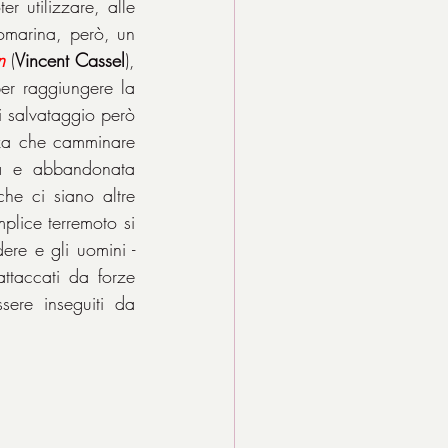
 utilizzare, alle 
omarina, però, un 
n
 (
Vincent Cassel
), 
er raggiungere la 
i salvataggio però 
za che camminare 
na e abbandonata 
he ci siano altre 
plice terremoto si 
re e gli uomini - 
taccati da forze 
sere inseguiti da 