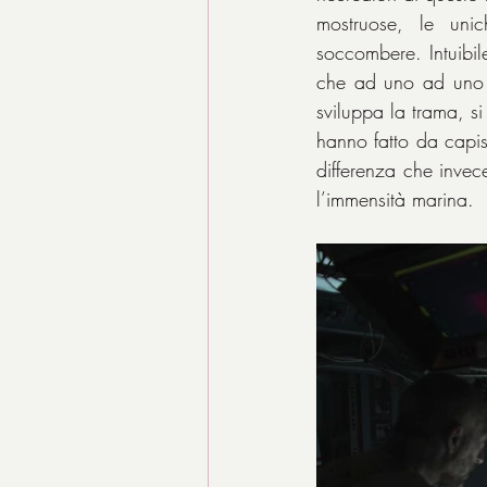
mostruose, le unic
soccombere. Intuibil
che ad uno ad uno c
sviluppa la trama, si 
hanno fatto da capisa
differenza che invece
l’immensità marina.