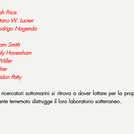
h Price
tano W. Lucien
odrigo Nagenda
iam Smith
ily Haversham
Miller
her
idon Patty
cercatori sottomarini si ritrova a dover lottare per la prop
te terremoto distrugge il loro laboratorio sotterraneo.