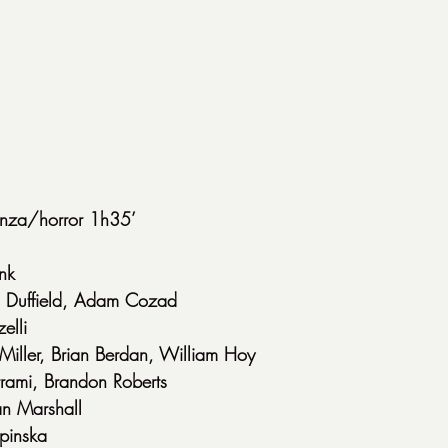
nza/horror 1h35’
nk
n Duffield, Adam Cozad
elli
Miller, Brian Berdan, William Hoy
rami, Brandon Roberts
n Marshall
pinska