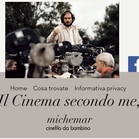
Titolo
Home
Cosa trovate
Informativa privacy
Avenir Light una delle font preferite dai
Il Cinema secondo me
designer. Facile da leggere, viene
grande
utilizzata per titoli e paragrafi.
michemar
cinefilo da bambino