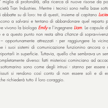
miglia di profondità, alla ricerca di nuove risorse da poter
ietà Tian Industries. Mentre i tecnici sono nella base sott
si abbatte su di loro: tre di questi, insieme al capitano 
Lucie
escono a salvarsi e tentano di abbandonare quel reparto p
ve vivono la biologa 
Emily
 e l’ingegnere 
Liam
. Le capsule d
e e a questo punto non resta altra 
chance
 di sopravviven
 – opportunamente attrezzati - per raggiungere la vici
che i suoi sistemi di comunicazione funzionino ancora o c
iportarli in superficie. Tuttavia, quello che sembrava un sem
ompletamente diverso: fatti misteriosi cominciano ad accade
ottomarino sono come degli intrusi - stanno per essere at
vvissuti si rendono così conto di non essere soli e di es
e richiederà tutto il loro coraggio.