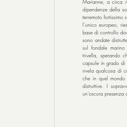
Marianne, a circa 7 
dipendenze della soc
terremoto fortissimo 
l’unico europeo, ri
base di controllo do
sono andate distrutt
sul fondale marino
trivella, sperando 
capsule in grado di r
rivela qualcosa di c
che in quel mondo s
distruttive. I sopra
un’oscura presenza ch