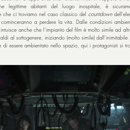
he legittime abitanti del luogo inospitale, è sicuram
e che ci troviamo nel caso classico del 
countdown
 dell’el
ominceranno a perdere la vita. Dalle condizioni ambient
intuisce anche che l’impianto del film è molto simile ad altri 
ldi al sottogenere, iniziando (molto simile) dall’inimitabile 
 di essere ambientato nello spazio, qui i protagonisti si tro