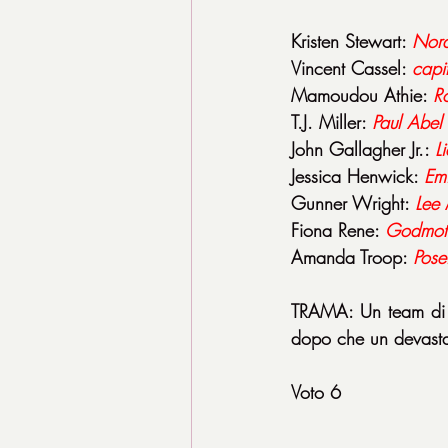
Kristen Stewart: 
Nora
Vincent Cassel: 
capi
Mamoudou Athie: 
R
T.J. Miller: 
Paul Abel
John Gallagher Jr.: 
L
Jessica Henwick: 
Em
Gunner Wright: 
Lee 
Fiona Rene: 
Godmot
Amanda Troop: 
Pose
TRAMA: Un team di ri
dopo che un devastan
Voto 6