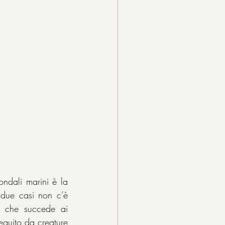
ndali marini è la 
due casi non c’è 
o che succede ai 
eguito da creature 