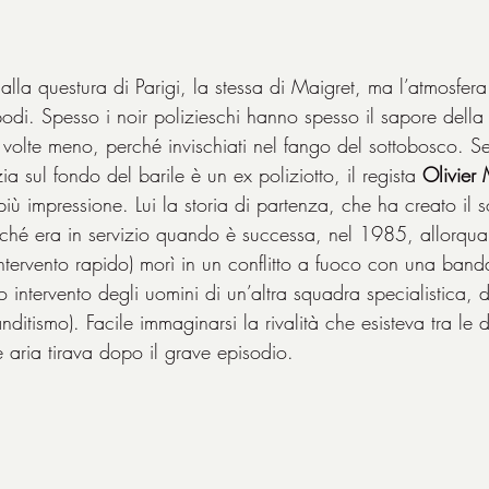
to alla questura di Parigi, la stessa di Maigret, ma l’atmosfera
podi. Spesso i noir polizieschi hanno spesso il sapore della
tre volte meno, perché invischiati nel fango del sottobosco. S
ia sul fondo del barile è un ex poliziotto, il regista 
Olivier
ù impressione. Lui la storia di partenza, che ha creato il s
ché era in servizio quando è successa, nel 1985, allorqua
intervento rapido) morì in un conflitto a fuoco con una banda
 intervento degli uomini di un’altra squadra specialistica, d
nditismo). Facile immaginarsi la rivalità che esisteva tra le 
 aria tirava dopo il grave episodio.