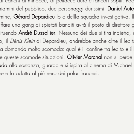
 carichi di minacce, di pellacce dure e rancori sopiti. Poca
eniamini del pubblico, due personaggi durissimi: 
Daniel Aute
imine, 
Gérard Depardieu
 lo è dellla squadra investigativa. I
ffare una gang di spietati banditi avrà il posto di direttore 
tituendo 
André Dussollier
. Nessuno dei due si tira indietro,
, il 
Dénis Klein
 di Depardieu, andrebbe anche oltre il lecito
na domanda molto scomoda: qual è il confine tra lecito e ill
re queste scomode situazioni, 
Olivier Marchal
 non si perde 
 bada alla sostanza, guarda e si ispira al cinema di Michael
e e lo adatta al più nero dei polar francesi.