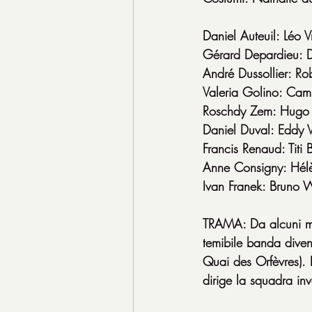
Daniel Auteuil: Léo V
Gérard Depardieu: D
André Dussollier: Ro
Valeria Golino: Camil
Roschdy Zem: Hugo 
Daniel Duval: Eddy 
Francis Renaud: Titi 
Anne Consigny: Hélè
Ivan Franek: Bruno W
TRAMA: Da alcuni mes
temibile banda diven
Quai des Orfèvres). 
dirige la squadra inv