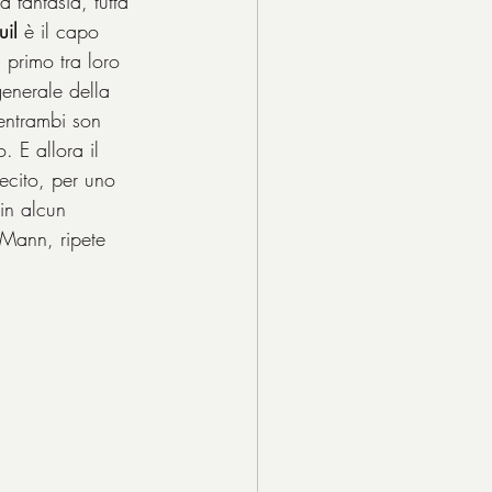
 fantasia, tutta 
uil
 è il capo 
l primo tra loro 
generale della 
 entrambi son 
. E allora il 
ecito, per uno 
in alcun 
 Mann, ripete 