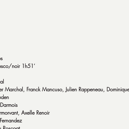
es
esco/noir 1h51’
al
ier Marchal, Franck Mancuso, Julien Rappeneau, Dominique
uden
Darmois
morvant, Axelle Renoir
 Fernandez
u Roscoat