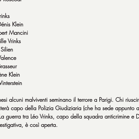
rinks
énis Klein
bert Mancini
le Vrinks
Silien
Valence
Brasseur
ne Klein
interstein
i alcuni malviventi seminano il terrore a Parigi. Chi riusci
terà capo della Polizia Giudiziaria (che ha sede appunto 
La guerra tra Léo Vrinks, capo della squadra anticrimine e D
estigativa, è così aperta.