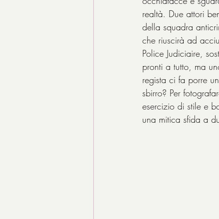
occhiatacce e sguardi
realtà. Due attori b
della squadra anticr
che riuscirà ad acciu
Police Judiciaire, sos
pronti a tutto, ma uno
regista ci fa porre u
sbirro? Per fotografa
esercizio di stile e
una mitica sfida a du