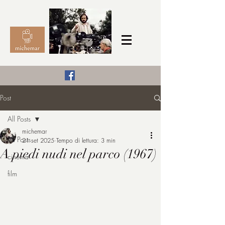
Il Cinema secondo me,
Post
michemar
All Posts
cinefilo da bambino
michemar
All Posts
21 set 2025
Tempo di lettura: 3 min
A piedi nudi nel parco (1967)
cinema
film