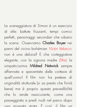
La sceneggiatura di Simon è un esercizio 
di stile: battute frizzanti, tempi comici 
perfetti, personaggi secondari che rubano 
la scena. Osserviamo 
Charles Boyer
 nei 
panni del vicino bohémien 
Victor
Velasco
: 
non è una delizia? E che corteggiatore 
elegante, con la signora madre 
Ethel
, la 
simpaticissima 
Mildred Natwick
 sempre 
affannata e spaventata dalle cortesie di 
quell’uomo! Il film non ha pretese di 
originalità strutturale (si sa presto che finirà 
bene) ma è proprio questa prevedibilità 
che lo rende rassicurante, come una 
passeggiata a piedi nudi nel parco dopo 
una giornata storta. E così, il film va 