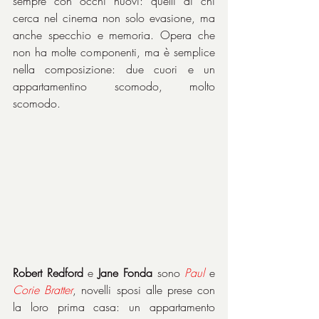
sempre con occhi nuovi: quelli di chi 
cerca nel cinema non solo evasione, ma 
anche specchio e memoria. Opera che 
non ha molte componenti, ma è semplice 
nella composizione: due cuori e un 
appartamentino scomodo, molto 
scomodo.
Robert Redford
 e 
Jane Fonda
 sono 
Paul
e 
Corie
Bratter
, novelli sposi alle prese con 
la loro prima casa: un appartamento 