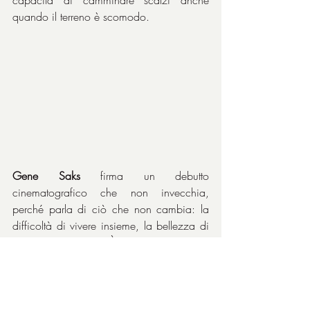
quando il terreno è scomodo.
Gene Saks
 firma un debutto 
cinematografico che non invecchia, 
perché parla di ciò che non cambia: la 
difficoltà di vivere insieme, la bellezza di 
provarci comunque. È una commedia che 
non pretende di insegnare, ma finisce per 
farlo. E lo fa con grazia, ironia e un 
pizzico di follia. E ha una grande qualità: 
se ci ricapita davanti agli occhi in TV, 