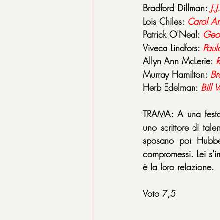
Bradford Dillman: 
J.J.
Lois Chiles: 
Carol A
Patrick O'Neal: 
Geor
Viveca Lindfors: 
Paul
Allyn Ann McLerie: 
R
Murray Hamilton: 
Br
Herb Edelman: 
Bill 
TRAMA: A una festa K
uno scrittore di tal
sposano poi Hubbe
compromessi. Lei s'im
è la loro relazione.
Voto 7,5