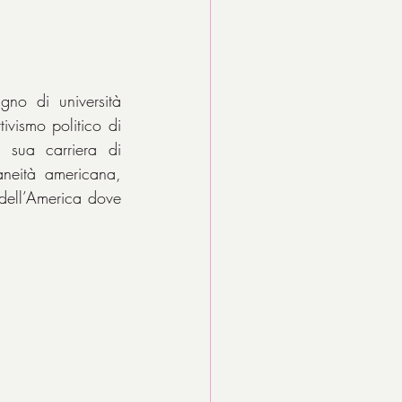
, ebrea, pacifista e membro del partito comunista, ritrova l’ex compagno di università 
, appartenente all’alta borghesia statunitense. I due si sposano, ma l’attivismo politico di 
sua carriera di 
neità americana, 
dell’America dove 