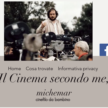
Titolo
Home
Cosa trovate
Informativa privacy
Avenir Light una delle font preferite dai
Il Cinema secondo me
designer. Facile da leggere, viene
grande
utilizzata per titoli e paragrafi.
michemar
cinefilo da bambino