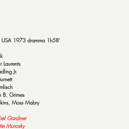
) USA 1973 dramma 1h58'
ck
r Laurents
dling Jr.
urnett
mlisch
n B. Grimes
akins, Moss Mabry
el Gardiner
tie Morosky