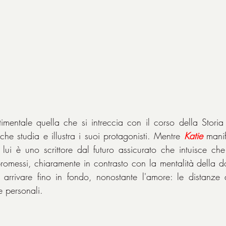
imentale quella che si intreccia con il corso della Stori
he studia e illustra i suoi protagonisti. Mentre 
Katie
 manif
lui è uno scrittore dal futuro assicurato che intuisce ch
romessi, chiaramente in contrasto con la mentalità della don
a arrivare fino in fondo, nonostante l'amore: le distanze
e personali.