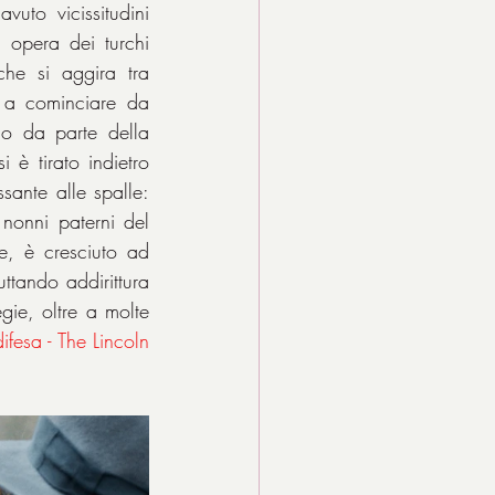
vuto vicissitudini 
opera dei turchi 
he si aggira tra 
 a cominciare da 
io da parte della 
è tirato indietro 
sante alle spalle: 
nonni paterni del 
e, è cresciuto ad 
tando addirittura 
ie, oltre a molte 
fesa - The Lincoln 