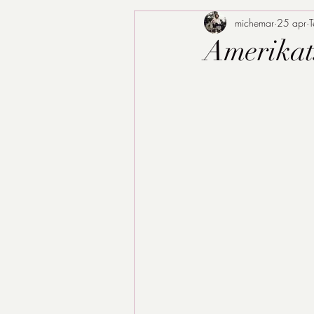
michemar
25 apr
T
Amerikats