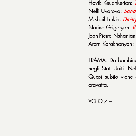
Hovik Keuchkerian: 
Nelli Uvarova: 
Sona
Mikhail Trukin: 
Dmitr
Narine Grigoryan: 
R
Jean-Pierre Nshanian
Aram Karakhanyan: 
TRAMA: Da bambino, 
negli Stati Uniti. N
Quasi subito viene 
cravatta.
VOTO 7 –