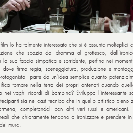
 film lo ha talmente interessato che si è assunto molteplici c
azione che spazia dal dramma al grottesco, dall’ironico 
n la sua faccia simpatica e sorridente, perfino nei momenti
 – dove firma regia, sceneggiatura, produzione e montaggi
otagonista - parte da un’idea semplice quanto potenzialme
nifica tornare nella terra dei propri antenati quando quell
 nei vaghi ricordi di bambino? Sviluppa l’interessante so
tecipanti sia nel cast tecnico che in quello artistico pieno 
 armena, completandoli con altri veri russi e americani. 
eali che chiaramente tendono a ironizzare e prendere in g
 del muro.