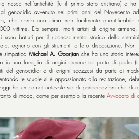
a nasce nell’antichità (fu il primo stato cristiano) e ha a
o al genocidio avvenuto nei primi anni del Novecento ad 
o, che conta una stima non facilmente quantificabile c
0 vittime. Da sempre, molti artisti di origine armena,
 sono battuti per il riconoscimento storico dello stermin
ale, ognuno con gli strumenti a loro disposizione. Non si 
 e simpatico 
Michael A. Goorjian
 che ha una storia interes
o in una famiglia di origini armene da parte di padre (i 
iti del genocidio) e di origini scozzesi da parte di madr
tando le scuole si è appassionato alla recitazione, debut
ggi ha un carnet notevole sia di partecipazioni che di reg
 tanto di moda, come per esempio la recente 
Avvocato di di