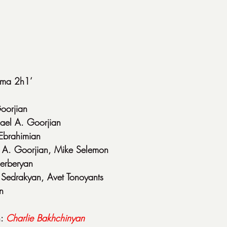
ma 2h1’
oorjian
ael A. Goorjian
Ebrahimian
 A. Goorjian, Mike Selemon
erberyan
 Sedrakyan, Avet Tonoyants
n
: 
Charlie
Bakhchinyan