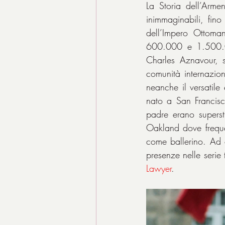
La Storia dell’Armeni
inimmaginabili, fin
dell’Impero Ottoman
600.000 e 1.500.00
Charles Aznavour, si
comunità internazion
neanche il versatile
nato a San Francisc
padre erano superst
Oakland dove frequen
come ballerino. Ad o
presenze nelle serie
Lawyer
.