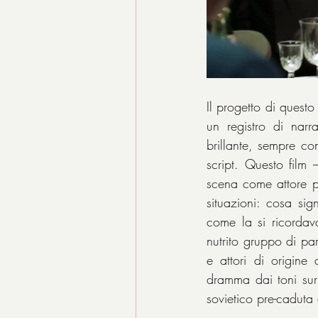
Il progetto di questo
un registro di narr
brillante, sempre co
script. Questo film
scena come attore pr
situazioni: cosa sig
come la si ricordava
nutrito gruppo di par
e attori di origine
dramma dai toni surr
sovietico pre-caduta