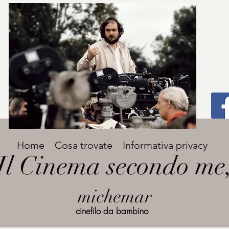
Titolo
Home
Cosa trovate
Informativa privacy
Avenir Light una delle font preferite dai
Il Cinema secondo me
designer. Facile da leggere, viene
grande
utilizzata per titoli e paragrafi.
michemar
cinefilo da bambino