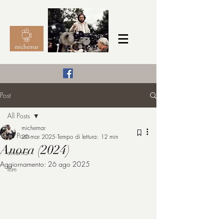
Il Cinema secondo me,
Post
michemar
All Posts
cinefilo da bambino
michemar
All Posts
20 mar 2025
Tempo di lettura: 12 min
Anora (2024)
cinema
Aggiornamento:
26 ago 2025
film