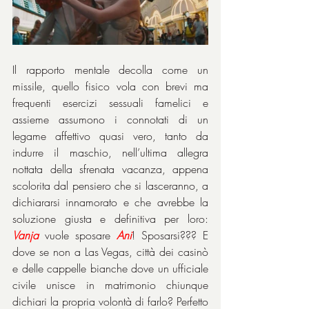
Il rapporto mentale decolla come un 
missile, quello fisico vola con brevi ma 
frequenti esercizi sessuali famelici e 
assieme assumono i connotati di un 
legame affettivo quasi vero, tanto da 
indurre il maschio, nell’ultima allegra 
nottata della sfrenata vacanza, appena 
scolorita dal pensiero che si lasceranno, a 
dichiararsi innamorato e che avrebbe la 
soluzione giusta e definitiva per loro: 
Vanja
 vuole sposare 
Ani
! Sposarsi??? E 
dove se non a Las Vegas, città dei casinò 
e delle cappelle bianche dove un ufficiale 
civile unisce in matrimonio chiunque 
dichiari la propria volontà di farlo? Perfetto 