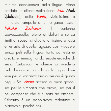
minima conoscenza della lingua, viene 
affidato un cliente molto ricco: 
Ivan
 (
Mark 
Ėjdel’štejn
), detto 
Vanja
, viziatissimo e 
immaturo rampollo di un oligarca russo, 
Nikolaj
Zacharov
. Il ventenne 
scavezzacollo, pieno di dollari e senza 
limiti di spesa, si diverte tantissimo e resta 
entusiasta di quella ragazza così vivace e 
senza peli sulla lingua, tanto da restarne 
attratto e, immaginando sedute erotiche di 
sesso fantastico, le chiede di rivederla 
nella lussuosissima villa di famiglia dove 
vive per la vacanza-studio per cui è giunto 
negli USA: 
Anora
 accetta di buon grado, 
sia per la simpatia che prova, sia per il 
bel compenso che è riuscita ad ottenere. 
Oltretutto è un dopolavoro redditizio e 
piacevole, perché no?