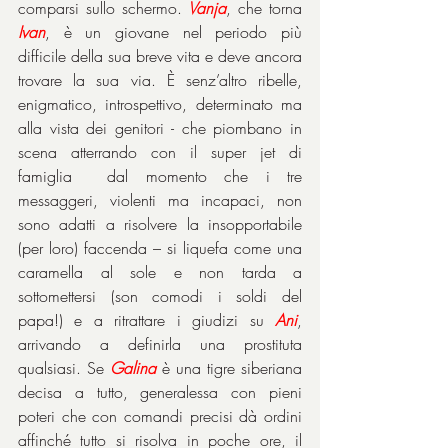
comparsi sullo schermo. 
Vanja
, che torna 
Ivan
, è un giovane nel periodo più 
difficile della sua breve vita e deve ancora 
trovare la sua via. È senz’altro ribelle, 
enigmatico, introspettivo, determinato ma 
alla vista dei genitori - che piombano in 
scena atterrando con il super jet di 
famiglia  dal momento che i tre 
messaggeri, violenti ma incapaci, non 
sono adatti a risolvere la insopportabile 
(per loro) faccenda – si liquefa come una 
caramella al sole e non tarda a 
sottomettersi (son comodi i soldi del 
papa!) e a ritrattare i giudizi su 
Ani
, 
arrivando a definirla una prostituta 
qualsiasi. Se 
Galina
 è una tigre siberiana 
decisa a tutto, generalessa con pieni 
poteri che con comandi precisi dà ordini 
affinché tutto si risolva in poche ore, il 