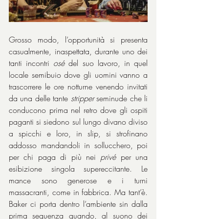
Grosso modo, l’opportunità si presenta 
casualmente, inaspettata, durante uno dei 
tanti incontri 
osé
 del suo lavoro, in quel 
locale semibuio dove gli uomini vanno a 
trascorrere le ore notturne venendo invitati 
da una delle tante 
stripper
 seminude che li 
conducono prima nel retro dove gli ospiti 
paganti si siedono sul lungo divano diviso 
a spicchi e loro, in slip, si strofinano 
addosso mandandoli in sollucchero, poi 
per chi paga di più nei 
privé
 per una 
esibizione singola supereccitante. Le 
mance sono generose e i turni 
massacranti, come in fabbrica. Ma tant’è. 
Baker ci porta dentro l’ambiente sin dalla 
prima sequenza quando, al suono dei 