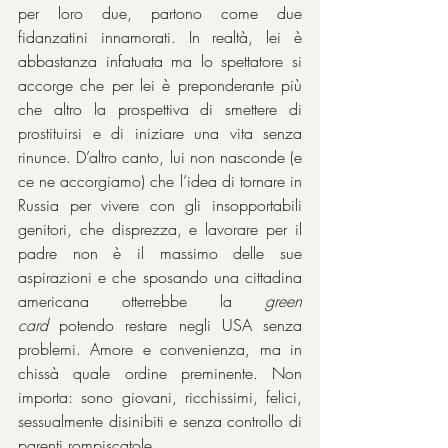
per loro due, partono come due 
fidanzatini innamorati. In realtà, lei è 
abbastanza infatuata ma lo spettatore si 
accorge che per lei è preponderante più 
che altro la prospettiva di smettere di 
prostituirsi e di iniziare una vita senza 
rinunce. D’altro canto, lui non nasconde (e 
ce ne accorgiamo) che l’idea di tornare in 
Russia per vivere con gli insopportabili 
genitori, che disprezza, e lavorare per il 
padre non è il massimo delle sue 
aspirazioni e che sposando una cittadina 
americana otterrebbe la 
green 
card
 potendo restare negli USA senza 
problemi. Amore e convenienza, ma in 
chissà quale ordine preminente. Non 
importa: sono giovani, ricchissimi, felici, 
sessualmente disinibiti e senza controllo di 
parenti rompiscatole.