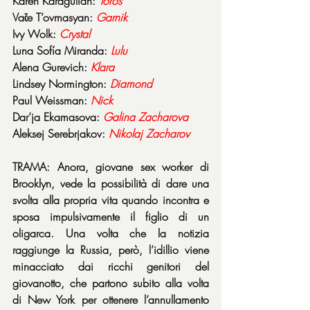
Karen Karagulian: 
Toros
Vače T’ovmasyan: 
Garnik
Ivy Wolk: 
Crystal
Luna Sofía Miranda: 
Lulu
Alena Gurevich: 
Klara
Lindsey Normington: 
Diamond
Paul Weissman: 
Nick
Dar’ja Ekamasova: 
Galina
Zacharova
Aleksej Serebrjakov: 
Nikolaj
Zacharov
TRAMA: Anora, giovane sex worker di 
Brooklyn, vede la possibilità di dare una 
svolta alla propria vita quando incontra e 
sposa impulsivamente il figlio di un 
oligarca. Una volta che la notizia 
raggiunge la Russia, però, l’idillio viene 
minacciato dai ricchi genitori del 
giovanotto, che partono subito alla volta 
di New York per ottenere l’annullamento 