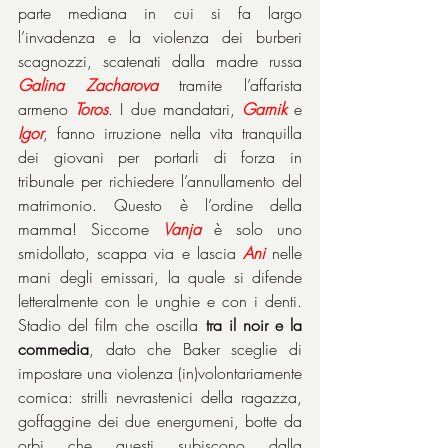
parte mediana in cui si fa largo 
l’invadenza e la violenza dei burberi 
scagnozzi, scatenati dalla madre russa 
Galina
Zacharova
 tramite l’affarista 
armeno 
Toros
. I due mandatari, 
Garnik
 e 
Igor
, fanno irruzione nella vita tranquilla 
dei giovani per portarli di forza in 
tribunale per richiedere l’annullamento del 
matrimonio. Questo è l’ordine della 
mamma! Siccome 
Vanja
 è solo uno 
smidollato, scappa via e lascia 
Ani
 nelle 
mani degli emissari, la quale si difende 
letteralmente con le unghie e con i denti. 
Stadio del film che oscilla 
tra il noir e la 
commedia
, dato che Baker sceglie di 
impostare una violenza (in)volontariamente 
comica: strilli nevrastenici della ragazza, 
goffaggine dei due energumeni, botte da 
orbi che questi subiscono dalla 