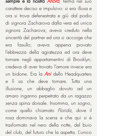
sempre è la nostra 
Anora
, ferma nel suo 
carattere deciso e impulsivo: si era illusa e 
ora si trova defenestrata e giù dal podio 
di signora Zacharova dalla vera ed unica 
signora Zacharova; aveva creduto nella 
sincerità del partner ed ora si accorge che 
era fasullo; aveva appena provato 
l’ebbrezza della agiatezza ed ora deve 
tornare negli appartamentini di Brooklyn; 
credeva di aver trovato l’amore invece era 
un bidone. Era la 
Ani
 dello Headquarters 
e lì sa che deve tornare. Tutta una 
illusione, un abbaglio dovuto ad un 
amaro inganno perpetrato da un ragazzo 
senza spina dorsale. Insomma, un sogno, 
come quello chiamato 
Florida
, dove il 
rosa dominava la scena e che qui si è 
trasformato nel nero della notte, del buio 
del club, del futuro che la aspetta. L’unico 