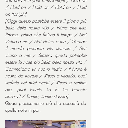
you hold it in your arms tonight / Hold on 
/ Hold on / Hold on / Hold on / Hold 
on (tonight)
[Oggi questo potrebbe essere il giorno più 
bello della nostra vita / Prima che tutto 
finisca, prima che finisca il tempo / Stai 
vicino a me / Stai vicino a me / Guarda 
il mondo prendere vita stanotte / Stai 
vicino a me / Stasera questa potrebbe 
essere la notte più bella della nostra vita / 
Cominciamo un nuovo inizio / Il futuro è 
nostro da trovare / Riesci a vederlo, puoi 
vederlo nei miei occhi / Riesci a sentirlo 
ora, puoi tenerlo tra le tue braccia 
stasera? / Tienilo, tienilo stasera]
Quasi precisamente ciò che accadrà da 
quella notte in poi.