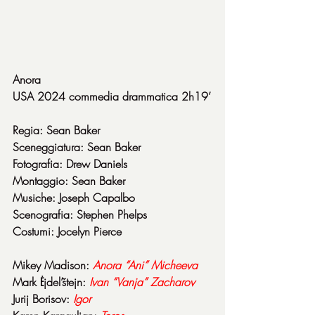
Anora
USA 2024 commedia drammatica 2h19’
Regia: Sean Baker
Sceneggiatura: Sean Baker
Fotografia: Drew Daniels
Montaggio: Sean Baker
Musiche: Joseph Capalbo
Scenografia: Stephen Phelps
Costumi: Jocelyn Pierce
Mikey Madison: 
Anora “Ani” Micheeva
Mark Ėjdel’štejn: 
Ivan “Vanja” Zacharov
Jurij Borisov: 
Igor