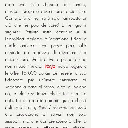
darà una festa sfrenata con amici, 
musica, droga e divertimento assicurato. 
Come dire di no, se è solo l’antipasto di 
ciò che ne può derivare? E nei giorni 
seguenti l’attività extra continua e si 
intensifica assieme all’attrazione fisica e 
quella amicale, che presto porta alla 
richiesta del ragazzo di diventare suo 
unico cliente. Anzi, arriva la proposta che 
non si può rifiutare: 
Vanja
 mercanteggia e 
le offre 15.000 dollari per essere la sua 
fidanzata per un’intera settimana di 
vacanza a base di sesso, alcol e, perché 
no, qualche sostanza che allieti giorni e 
notti. Lei gli darà in cambio quella che si 
definisce una 
girlfriend experience
, ossia 
una prestazione di servizi non solo 
sessuali, ma che comprendono anche la 
sfera sociale e affettiva del cliente, 