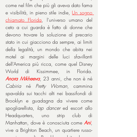
come nel film che più gli aveva dato fama 
e visibilità, in pieno stile indie, 
Un sogno 
chiamato Florida
, l’universo umano del 
ceto a cui guarda è fatto di donne che 
devono trovare la soluzione al precario 
stato in cui giacciono da sempre, ai limiti 
della legalità, un mondo che abita nei 
motel ai margini delle luci sfavillanti 
dell’America più ricca, come quel Disney 
World di Kissimmee, in Florida. 
Anora
Mikheeva
, 23 anni, che non è né 
Cabiria
 né 
Pretty Woman
, cammina 
spavalda sui tacchi alti nei bassifondi di 
Brooklyn e guadagna da vivere come 
spogliarellista, 
lap dancer
 ed escort allo 
Headquarters, uno strip club di 
Manhattan, dove è conosciuta come 
Ani
, 
vive a Brighton Beach, un quartiere russo-